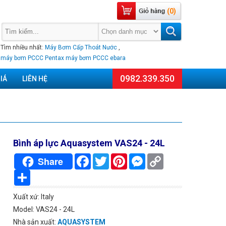
(0)
Tìm nhiều nhất:
Máy Bơm Cấp Thoát Nước
,
máy bơm PCCC Pentax
máy bơm PCCC ebara
0982.339.350
IÁ
LIÊN HỆ
Bình áp lực Aquasystem VAS24 - 24L
Facebook
Twitter
Pinterest
Messenger
Copy
Share
Link
Chia
sẻ
Xuất xứ: Italy
Model: VAS24 - 24L
Nhà sản xuất:
AQUASYSTEM