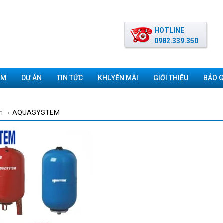
HOTLINE
0982.339.350
ƠM
DỰ ÁN
TIN TỨC
KHUYẾN MÃI
GIỚI THIỆU
BÁO G
m
AQUASYSTEM