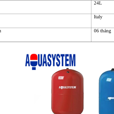
24L
Italy
h
06 tháng