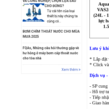
VÀ CÔNG NGHIỆP, CHỌN LỰA SAO
Aqua
CHO ĐÚNG?
VAS2
Từ cái tên của loại
(24L - 
thiết bị này chúng ta
lực 
cũng có...
1.
BƠM CHÌM THOÁT NƯỚC CHO MÙA
MƯA 2025
Lưu ý khi
FQAs, Những câu hỏi thường gặp về
hư hỏng ở máy bơm cấp thoát nước
cho tòa nhà
* Lắp đặt 
* Click v
Xem thêm
Dịch vụ -
- SP cung
- Hỗ trợ t
- Tiếp nh
- Giao hà