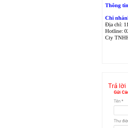
Thông tin
Chi nhán
Địa chỉ: 
Hotline: 
Cty TNHH
Trả lời
Gửi Câ
Tên
*
Thư điệ