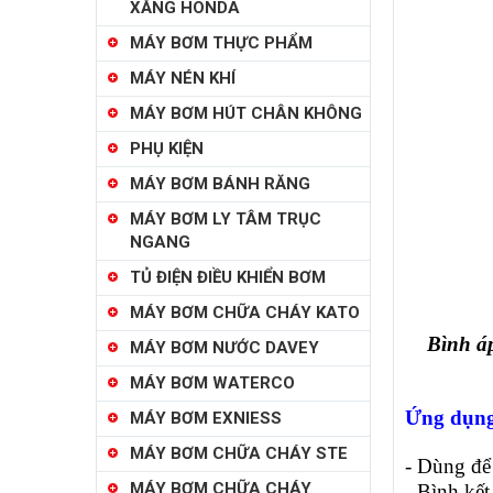
XĂNG HONDA
MÁY BƠM THỰC PHẨM
MÁY NÉN KHÍ
MÁY BƠM HÚT CHÂN KHÔNG
PHỤ KIỆN
MÁY BƠM BÁNH RĂNG
MÁY BƠM LY TÂM TRỤC
NGANG
TỦ ĐIỆN ĐIỀU KHIỂN BƠM
MÁY BƠM CHỮA CHÁY KATO
Bình á
MÁY BƠM NƯỚC DAVEY
MÁY BƠM WATERCO
Ứng dụng
MÁY BƠM EXNIESS
MÁY BƠM CHỮA CHÁY STE
- Dùng để
MÁY BƠM CHỮA CHÁY
- Bình kết