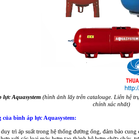
p lực Aquasystem
(hình ảnh lấy trên catalouge. Liên hệ tr
chính xác nhất)
 của bình áp lực Aquasystem:
 duy trì áp suất trong hệ thống đường ống, đảm bảo cung
 hợp với các loại máy bơm tạo thành hệ bơm chữa cháy, tướ