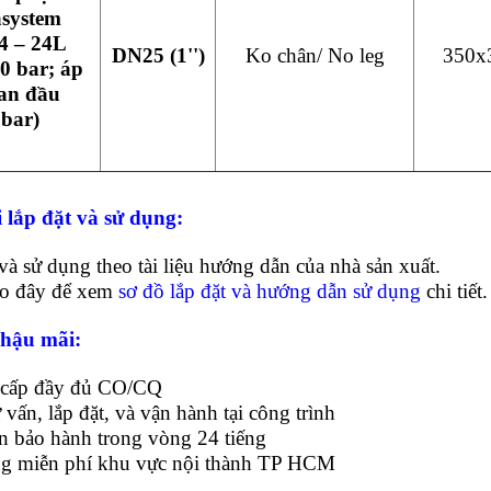
system
4 – 24L
DN25 (1'')
Ko chân/ No leg
350x
10 bar; áp
ban đầu
5bar)
 lắp đặt và sử dụng:
và sử dụng theo tài liệu hướng dẫn của nhà sản xuất.
ào đây để xem
sơ đồ lắp đặt và hướng dẫn sử dụng
chi tiết.
 hậu mãi:
 cấp đầy đủ CO/CQ
ư vấn, lắp đặt, và vận hành tại công trình
ận bảo hành trong vòng 24 tiếng
ng miễn phí khu vực nội thành TP HCM