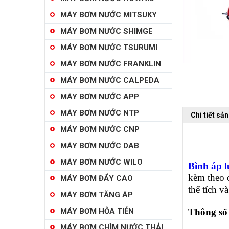
MÁY BƠM NƯỚC MITSUKY
MÁY BƠM NƯỚC SHIMGE
MÁY BƠM NƯỚC TSURUMI
MÁY BƠM NƯỚC FRANKLIN
MÁY BƠM NƯỚC CALPEDA
MÁY BƠM NƯỚC APP
MÁY BƠM NƯỚC NTP
Chi tiết sả
MÁY BƠM NƯỚC CNP
MÁY BƠM NƯỚC DAB
MÁY BƠM NƯỚC WILO
Bình áp 
kèm theo 
MÁY BƠM ĐẨY CAO
thể tích v
MÁY BƠM TĂNG ÁP
MÁY BƠM HỎA TIỄN
Thông số
MÁY BƠM CHÌM NƯỚC THẢI