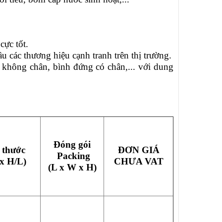
cực tốt.
đầu các thương hiệu cạnh tranh trên thị trường.
không chân, bình đứng có chân,... với dung
Đóng gói
 thước
ĐƠN GIÁ
Packing
 x H/L)
CHƯA VAT
(L x W x H)