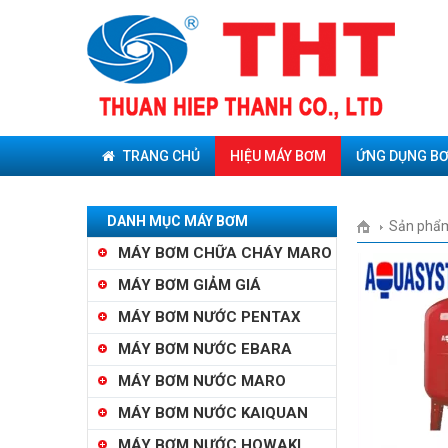
TRANG CHỦ
HIỆU MÁY BƠM
ỨNG DỤNG B
DANH MỤC MÁY BƠM
Sản phẩ
MÁY BƠM CHỮA CHÁY MARO
MÁY BƠM GIẢM GIÁ
MÁY BƠM NƯỚC PENTAX
MÁY BƠM NƯỚC EBARA
MÁY BƠM NƯỚC MARO
MÁY BƠM NƯỚC KAIQUAN
MÁY BƠM NƯỚC HOWAKI