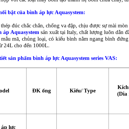
nổi bật của
bình áp lực Aquasystem
:
 thép đúc chắc chắn, chống va đập, chịu được sự mài mòn 
ch áp Aquasystem
sản xuất tại Italy, chất lượng luôn dẫn 
 mẫu mã, chủng loại, có kiểu bình nằm ngang bình đứng 
 từ 24L cho đến 1000L.
tiết sản phẩm bình áp lực Aquasystem series VAS:
Kích
odel
ĐK ống
Kiểu/ Type
(Dia
 áp lực