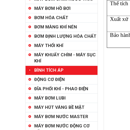
Thể tích
MÁY BƠM HỒ BƠI
BƠM HÓA CHẤT
Xuất xứ
BƠM MÀNG KHÍ NÉN
Bảo hàn
BƠM ĐỊNH LƯỢNG HÓA CHẤT
MÁY THỔI KHÍ
MÁY KHUẤY CHÌM - MÁY SỤC
KHÍ
BÌNH TÍCH ÁP
ĐỘNG CƠ ĐIỆN
ĐĨA PHỐI KHÍ - PHAO ĐIỆN
MÁY BƠM LUBI
MÁY HÚT VÁNG BỀ MẶT
MÁY BƠM NƯỚC MASTER
MÁY BƠM NƯỚC ĐỘNG CƠ