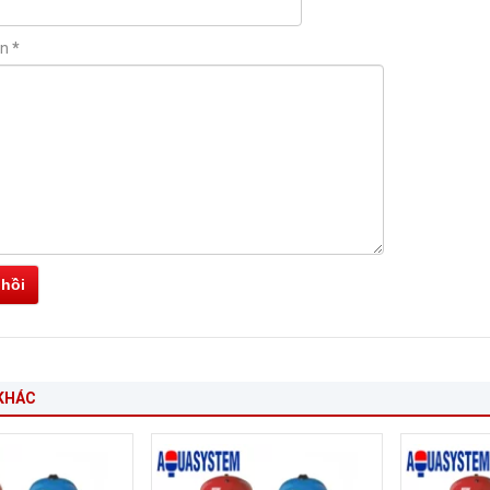
ận
*
 hồi
KHÁC