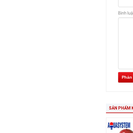
Bình lu
Phản
SẢN PHẨM 