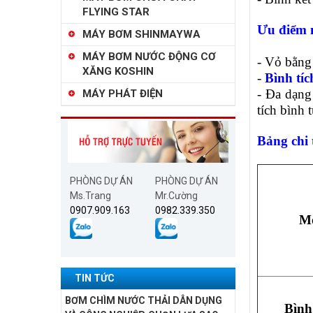
FLYING STAR
Ưu điểm 
MÁY BƠM SHINMAYWA
MÁY BƠM NƯỚC ĐỘNG CƠ
- Vỏ bằng
XĂNG KOSHIN
-
Bình tí
- Đa dạng
MÁY PHÁT ĐIỆN
tích bình
Bảng chi 
PHÒNG DỰ ÁN
PHÒNG DỰ ÁN
Ms.Trang
Mr.Cường
0907.909.163
0982.339.350
M
TIN TỨC
BƠM CHÌM NƯỚC THẢI DÂN DỤNG
Bình