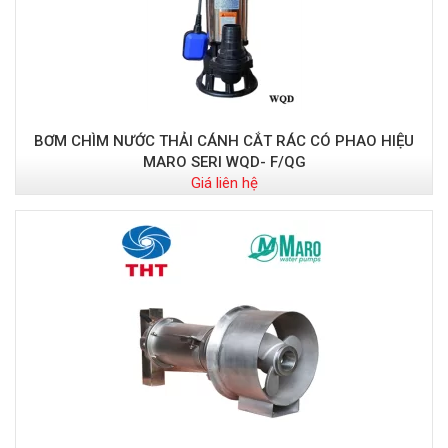
BƠM CHÌM NƯỚC THẢI CÁNH CẮT RÁC CÓ PHAO HIỆU
MARO SERI WQD- F/QG
Giá liên hệ