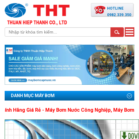
HOTLINE
0982.339.350
Toggle
naviga
DANH MỤC MÁY BƠM
iá Rẻ - Máy Bơm Nước Công Nghiệp, Máy Bơm PCCC, Mua Má