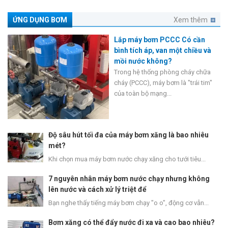
ỨNG DỤNG BƠM
Xem thêm
Lắp máy bơm PCCC Có cần
bình tích áp, van một chiều và
mồi nước không?
Trong hệ thống phòng cháy chữa
cháy (PCCC), máy bơm là "trái tim"
của toàn bộ mạng...
Độ sâu hút tối đa của máy bơm xăng là bao nhiêu
mét?
Khi chọn mua máy bơm nước chạy xăng cho tưới tiêu...
7 nguyên nhân máy bơm nước chạy nhưng không
lên nước và cách xử lý triệt để
Bạn nghe thấy tiếng máy bơm chạy "o o", động cơ vẫn...
Bơm xăng có thể đẩy nước đi xa và cao bao nhiêu?