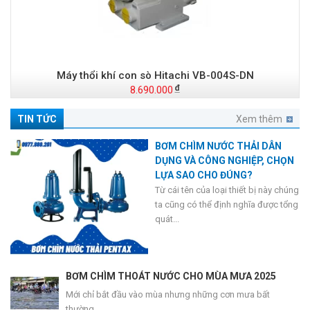
Máy thổi khí con sò Hitachi VB-004S-DN
8.690.000
TIN TỨC
Xem thêm
BƠM CHÌM NƯỚC THẢI DÂN
DỤNG VÀ CÔNG NGHIỆP, CHỌN
LỰA SAO CHO ĐÚNG?
Từ cái tên của loại thiết bị này chúng
ta cũng có thể định nghĩa được tổng
quát...
BƠM CHÌM THOÁT NƯỚC CHO MÙA MƯA 2025
Mới chỉ bắt đầu vào mùa nhưng những cơn mưa bất
thường...