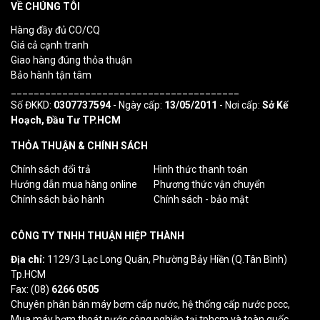
VỀ CHÚNG TÔI
Hàng đầy đủ CO/CQ
Giá cả cạnh tranh
Giao hàng đúng thỏa thuận
Bảo hành tận tâm
________________________________________
Số ĐKKD:
0307737594
- Ngày cấp:
13/05/2011
- Nơi cấp:
Sở Kế
Hoạch, Đầu Tư TP.HCM
THỎA THUẬN & CHÍNH SÁCH
Chính sách đổi trả
Hình thức thanh toán
Hướng dẫn mua hàng online
Phương thức vận chuyển
Chính sách bảo hành
Chính sách - bảo mật
CÔNG TY TNHH THUẬN HIỆP THÀNH
Địa chỉ:
1129/3 Lạc Long Quân, Phường Bảy Hiền (Q.Tân Bình)
Tp.HCM
Fax: (08)
6266 0505
Chuyên phân bán máy bơm cấp nước, hệ thống cấp nước pccc,
Mua máy bơm thoát nước công nghiệp tại tphcm và toàn quốc.