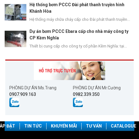
Hệ thống bơm PCCC Đài phát thanh truyền hình
Khánh Hòa
Hệ thống máy chữa cháy cấp cho Đài phát thanh truyền...
Dự án bơm PCCC Ebara cấp cho nhà máy công ty
CP Kềm Nghĩa
Thiết bị cung cấp cho công ty cổ phần Kềm Nghĩa: tại...
PHÒNG DỰ ÁN Ms.Trang
PHÒNG DỰ ÁN Mr.Cường
0907.909.163
0982.339.350
ẮP ĐẶT
TIN TỨC
KHUYẾN MÃI
TƯ VẤN
CATALOGUE