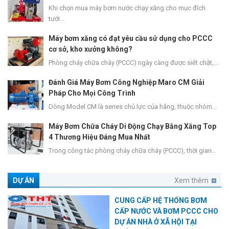
Khi chọn mua máy bơm nước chạy xăng cho mục đích
tưới...
Máy bơm xăng có đạt yêu cầu sử dụng cho PCCC
cơ sở, kho xưởng không?
Phòng cháy chữa cháy (PCCC) ngày càng được siết chặt,...
Đánh Giá Máy Bơm Công Nghiệp Maro CM Giải
Pháp Cho Mọi Công Trình
Dòng Model CM là series chủ lực của hãng, thuộc nhóm...
Máy Bơm Chữa Cháy Di Động Chạy Bằng Xăng Top
4 Thương Hiệu Đáng Mua Nhất
Trong công tác phòng cháy chữa cháy (PCCC), thời gian...
DỰ ÁN
Xem thêm
CUNG CẤP HỆ THỐNG BƠM
CẤP NƯỚC VÀ BƠM PCCC CHO
DỰ ÁN NHÀ Ở XÃ HỘI TẠI