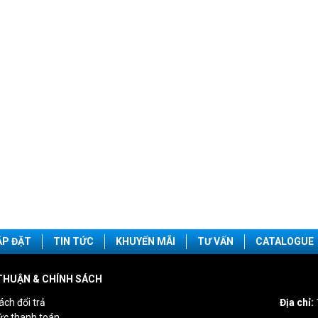
ẮP ĐẶT
TIN TỨC
KHUYẾN MÃI
TƯ VẤN
CATALOGUE
THUẬN & CHÍNH SÁCH
ách đổi trả
Địa chỉ:
ức thanh toán