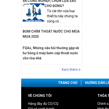
VÀ CÔNG NGHIỆP, CHỌN LỰA SAO
CHO ĐÚNG?
Từ cái tên của loại
thiết bị này chúng ta
cũng có...
BƠM CHÌM THOÁT NƯỚC CHO MÙA
MƯA 2025
FQAs, Những câu hỏi thường gặp về
hư hỏng ở máy bơm cấp thoát nước
cho tòa nhà
Xem thêm
TRANG CHỦ
HƯỚNG DẪN L
VỀ CHÚNG TÔI
THỎA 
Hàng đầy đủ CO/CQ
Chính s
Giá cả cạnh tranh
Hình th