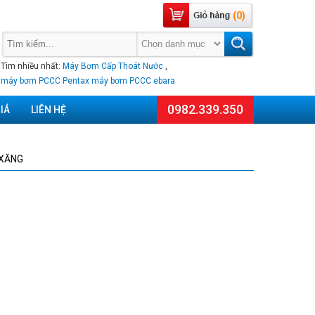
(0)
Tìm nhiều nhất:
Máy Bơm Cấp Thoát Nước
,
máy bơm PCCC Pentax
máy bơm PCCC ebara
0982.339.350
IÁ
LIÊN HỆ
 XĂNG