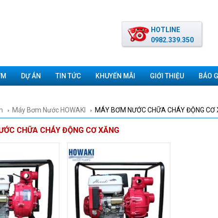
HOTLINE
0982.339.350
ƠM
DỰ ÁN
TIN TỨC
KHUYẾN MÃI
GIỚI THIỆU
BÁO G
m
Máy Bơm Nước HOWAKI
MÁY BƠM NƯỚC CHỮA CHÁY ĐỘNG CƠ
ƯỚC CHỮA CHÁY ĐỘNG CƠ XĂNG