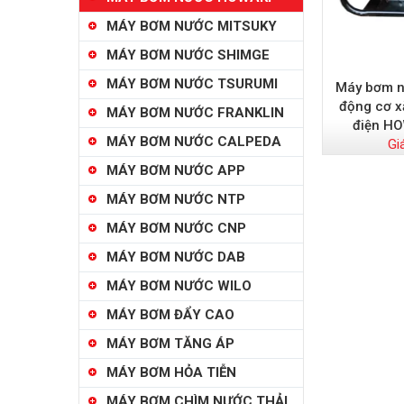
MÁY BƠM NƯỚC MITSUKY
MÁY BƠM NƯỚC SHIMGE
MÁY BƠM NƯỚC TSURUMI
Máy bơm n
động cơ x
MÁY BƠM NƯỚC FRANKLIN
điện H
MÁY BƠM NƯỚC CALPEDA
Gi
MÁY BƠM NƯỚC APP
MÁY BƠM NƯỚC NTP
MÁY BƠM NƯỚC CNP
MÁY BƠM NƯỚC DAB
MÁY BƠM NƯỚC WILO
MÁY BƠM ĐẨY CAO
MÁY BƠM TĂNG ÁP
MÁY BƠM HỎA TIỄN
MÁY BƠM CHÌM NƯỚC THẢI