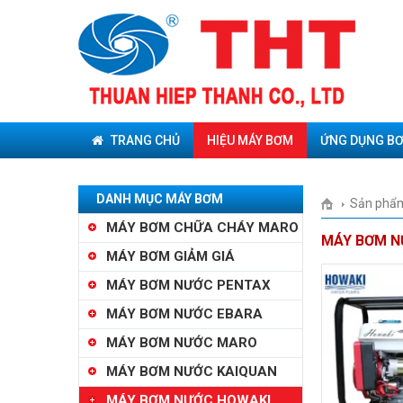
TRANG CHỦ
HIỆU MÁY BƠM
ỨNG DỤNG B
DANH MỤC MÁY BƠM
Sản phẩ
MÁY BƠM CHỮA CHÁY MARO
MÁY BƠM N
MÁY BƠM GIẢM GIÁ
MÁY BƠM NƯỚC PENTAX
MÁY BƠM NƯỚC EBARA
MÁY BƠM NƯỚC MARO
MÁY BƠM NƯỚC KAIQUAN
MÁY BƠM NƯỚC HOWAKI