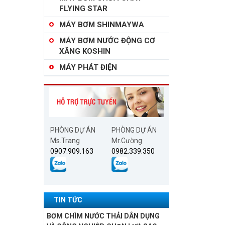
FLYING STAR
MÁY BƠM SHINMAYWA
MÁY BƠM NƯỚC ĐỘNG CƠ
XĂNG KOSHIN
MÁY PHÁT ĐIỆN
PHÒNG DỰ ÁN
PHÒNG DỰ ÁN
Ms.Trang
Mr.Cường
0907.909.163
0982.339.350
TIN TỨC
BƠM CHÌM NƯỚC THẢI DÂN DỤNG