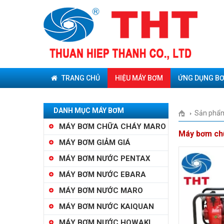
TRANG CHỦ
HIỆU MÁY BƠM
ỨNG DỤNG B
DANH MỤC MÁY BƠM
Sản phẩ
MÁY BƠM CHỮA CHÁY MARO
Máy bơm ch
MÁY BƠM GIẢM GIÁ
MÁY BƠM NƯỚC PENTAX
MÁY BƠM NƯỚC EBARA
MÁY BƠM NƯỚC MARO
MÁY BƠM NƯỚC KAIQUAN
MÁY BƠM NƯỚC HOWAKI