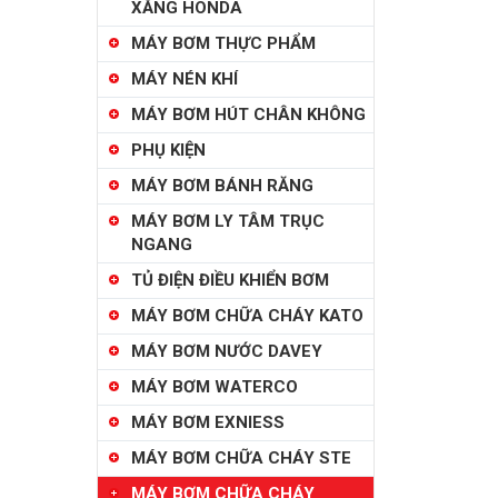
XĂNG HONDA
MÁY BƠM THỰC PHẨM
MÁY NÉN KHÍ
MÁY BƠM HÚT CHÂN KHÔNG
PHỤ KIỆN
MÁY BƠM BÁNH RĂNG
MÁY BƠM LY TÂM TRỤC
NGANG
TỦ ĐIỆN ĐIỀU KHIỂN BƠM
MÁY BƠM CHỮA CHÁY KATO
MÁY BƠM NƯỚC DAVEY
MÁY BƠM WATERCO
MÁY BƠM EXNIESS
MÁY BƠM CHỮA CHÁY STE
MÁY BƠM CHỮA CHÁY