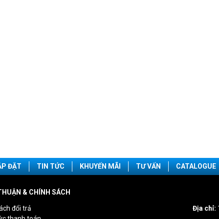
ẮP ĐẶT
TIN TỨC
KHUYẾN MÃI
TƯ VẤN
CATALOGUE
THUẬN & CHÍNH SÁCH
ách đổi trả
Địa chỉ:
ức thanh toán