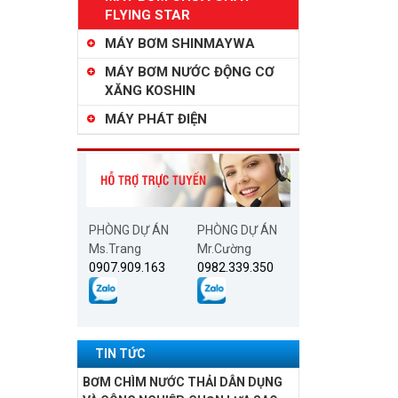
FLYING STAR
MÁY BƠM SHINMAYWA
MÁY BƠM NƯỚC ĐỘNG CƠ
XĂNG KOSHIN
MÁY PHÁT ĐIỆN
PHÒNG DỰ ÁN
PHÒNG DỰ ÁN
Ms.Trang
Mr.Cường
0907.909.163
0982.339.350
TIN TỨC
BƠM CHÌM NƯỚC THẢI DÂN DỤNG