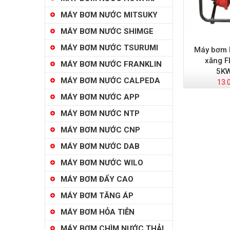
MÁY BƠM NƯỚC MITSUKY
MÁY BƠM NƯỚC SHIMGE
MÁY BƠM NƯỚC TSURUMI
Máy bơm 
xăng F
MÁY BƠM NƯỚC FRANKLIN
5KW
MÁY BƠM NƯỚC CALPEDA
13.
MÁY BƠM NƯỚC APP
MÁY BƠM NƯỚC NTP
MÁY BƠM NƯỚC CNP
MÁY BƠM NƯỚC DAB
MÁY BƠM NƯỚC WILO
MÁY BƠM ĐẨY CAO
MÁY BƠM TĂNG ÁP
MÁY BƠM HỎA TIỄN
MÁY BƠM CHÌM NƯỚC THẢI