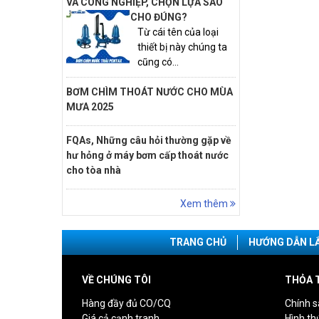
VÀ CÔNG NGHIỆP, CHỌN LỰA SAO
CHO ĐÚNG?
Từ cái tên của loại
thiết bị này chúng ta
cũng có...
BƠM CHÌM THOÁT NƯỚC CHO MÙA
MƯA 2025
FQAs, Những câu hỏi thường gặp về
hư hỏng ở máy bơm cấp thoát nước
cho tòa nhà
Xem thêm
TRANG CHỦ
HƯỚNG DẪN L
VỀ CHÚNG TÔI
THỎA 
Hàng đầy đủ CO/CQ
Chính s
Giá cả cạnh tranh
Hình th