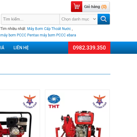
(0)
Tìm nhiều nhất:
Máy Bơm Cấp Thoát Nước
,
máy bơm PCCC Pentax
máy bơm PCCC ebara
0982.339.350
IÁ
LIÊN HỆ