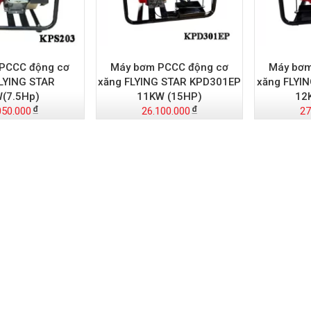
PCCC động cơ
Máy bơm PCCC động cơ
Máy bơm
LYING STAR
xăng FLYING STAR KPD301EP
xăng FLYI
(7.5Hp)
11KW (15HP)
12
050.000
26.100.000
27