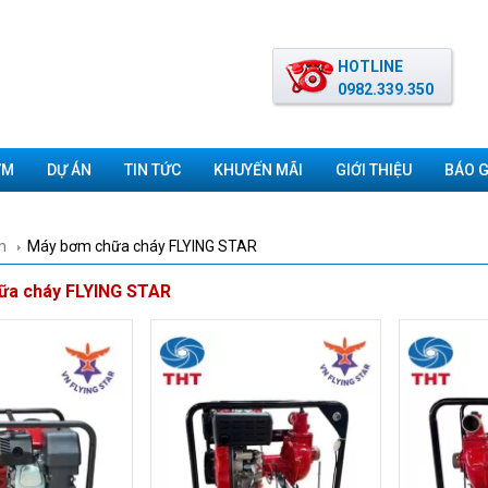
HOTLINE
0982.339.350
ƠM
DỰ ÁN
TIN TỨC
KHUYẾN MÃI
GIỚI THIỆU
BÁO G
m
Máy bơm chữa cháy FLYING STAR
ữa cháy FLYING STAR