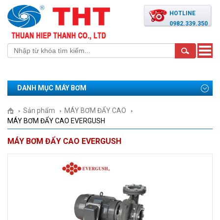
HOTLINE
0982.339.350
Toggle
naviga
DANH MỤC MÁY BƠM
Sản phẩm
MÁY BƠM ĐẨY CAO
MÁY BƠM ĐẨY CAO EVERGUSH
MÁY BƠM ĐẨY CAO EVERGUSH