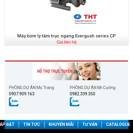
Máy bơm ly tâm trục ngang Evergush series CP
Giá liên hệ
PHÒNG DỰ ÁN Ms.Trang
PHÒNG DỰ ÁN Mr.Cường
0907.909.163
0982.339.350
ẮP ĐẶT
TIN TỨC
KHUYẾN MÃI
TƯ VẤN
CATALOGUE