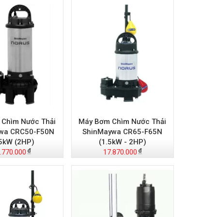
Chìm Nước Thải
Máy Bơm Chìm Nước Thải
wa CRC50-F50N
ShinMaywa CR65-F65N
.5kW (2HP)
(1.5kW - 2HP)
.770.000
17.870.000