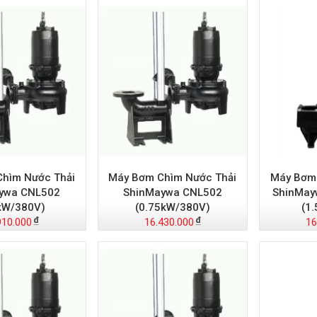
hìm Nước Thải
Máy Bơm Chìm Nước Thải
Máy Bơm 
ywa CNL502
ShinMaywa CNL502
ShinMay
kW/380V)
(0.75kW/380V)
(1
910.000
16.430.000
16