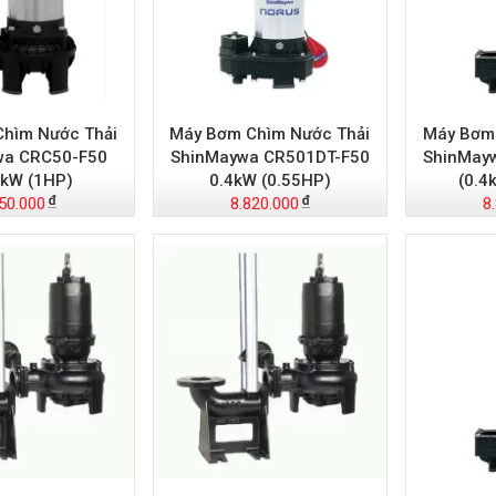
hìm Nước Thải
Máy Bơm Chìm Nước Thải
Máy Bơm 
wa CRC50-F50
ShinMaywa CR501DT-F50
ShinMay
5kW (1HP)
0.4kW (0.55HP)
(0.4
50.000
8.820.000
8