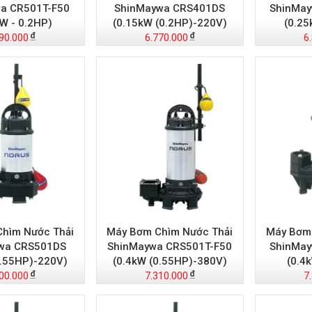
a CR501T-F50
ShinMaywa CRS401DS
ShinMay
kW - 0.2HP)
(0.15kW (0.2HP)-220V)
(0.25
90.000
6.770.000
6
hìm Nước Thải
Máy Bơm Chìm Nước Thải
Máy Bơm 
wa CRS501DS
ShinMaywa CRS501T-F50
ShinMay
0.55HP)-220V)
(0.4kW (0.55HP)-380V)
(0.4
00.000
7.310.000
7