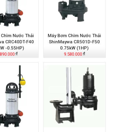
Chìm Nước Thải
Máy Bơm Chìm Nước Thải
wa CRC40DT-F40
ShinMaywa CR501D-F50
kW -0.55HP)
0.75kW (1HP)
.890.000
9.580.000