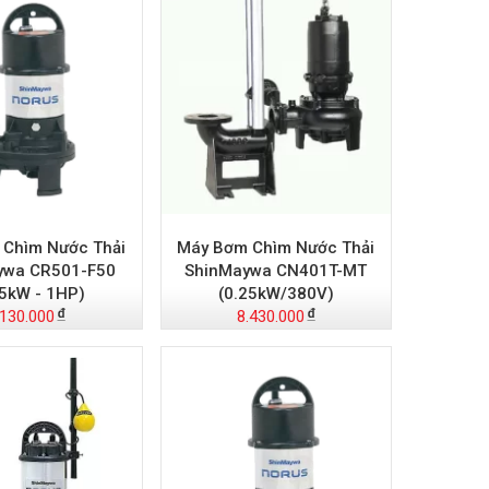
Chìm Nước Thải
Máy Bơm Chìm Nước Thải
ywa CR501-F50
ShinMaywa CN401T-MT
75kW - 1HP)
(0.25kW/380V)
.130.000
8.430.000