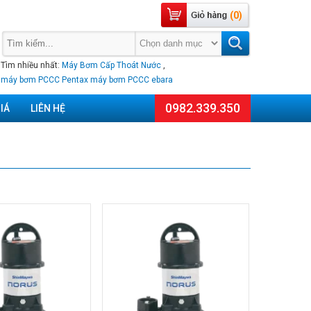
(0)
Tìm nhiều nhất:
Máy Bơm Cấp Thoát Nước
,
máy bơm PCCC Pentax
máy bơm PCCC ebara
0982.339.350
IÁ
LIÊN HỆ