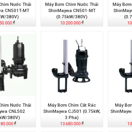
hìm Nước Thải
Máy Bơm Chìm Nước Thải
Máy Bơm 
wa CN501T-MT
ShinMaywa CN501-MT
ShinMay
kW/380V)
(0.75kW/380V)
(0.
50.000
10.200.000
10
hìm Nước Thải
Máy Bơm Chìm Cắt Rác
Máy Bơm
ywa CNL502
ShinMaywa CJ501 (0.75kW,
ShinMaywa
5kW/380V)
3 Pha)
180.000
13.680.000
13