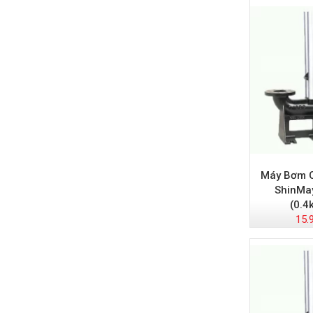
Máy Bơm C
ShinMa
(0.4
15.