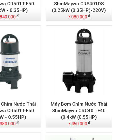
wa CR501T-F50
ShinMaywa CRS401DS
kW - 0.35HP)
(0.25kW (0.35HP)-220V)
.840.000
7.080.000
Chìm Nước Thải
Máy Bơm Chìm Nước Thải
wa CR501T-F50
ShinMaywa CRC40T-F40
kW - 0.55HP)
(0.4kW (0.55HP)
.380.000
7.460.000