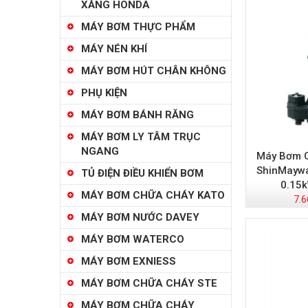
XĂNG HONDA
MÁY BƠM THỰC PHẨM
MÁY NÉN KHÍ
MÁY BƠM HÚT CHÂN KHÔNG
PHỤ KIỆN
MÁY BƠM BÁNH RĂNG
MÁY BƠM LY TÂM TRỤC
NGANG
Máy Bơm C
ShinMayw
TỦ ĐIỆN ĐIỀU KHIỂN BƠM
0.15k
MÁY BƠM CHỮA CHÁY KATO
7.6
MÁY BƠM NƯỚC DAVEY
MÁY BƠM WATERCO
MÁY BƠM EXNIESS
MÁY BƠM CHỮA CHÁY STE
MÁY BƠM CHỮA CHÁY