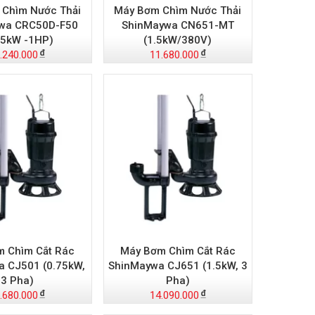
Chìm Nước Thải
Máy Bơm Chìm Nước Thải
wa CRC50D-F50
ShinMaywa CN651-MT
75kW -1HP)
(1.5kW/380V)
.240.000
11.680.000
 Chìm Cắt Rác
Máy Bơm Chìm Cắt Rác
 CJ501 (0.75kW,
ShinMaywa CJ651 (1.5kW, 3
3 Pha)
Pha)
.680.000
14.090.000