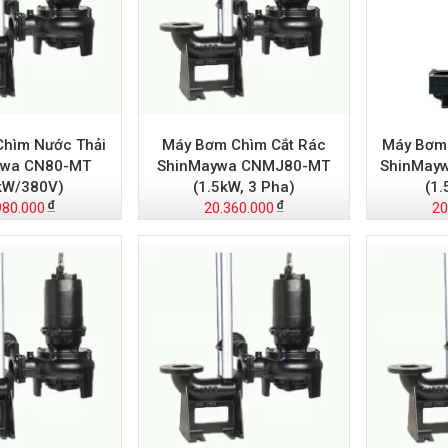
hìm Nước Thải
Máy Bơm Chìm Cắt Rác
Máy Bơm 
ywa CN80-MT
ShinMaywa CNMJ80-MT
ShinMay
kW/380V)
(1.5kW, 3 Pha)
(1
980.000
20.360.000
20