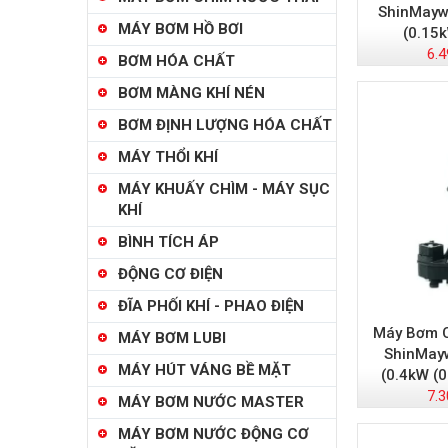
ShinMayw
MÁY BƠM HỒ BƠI
(0.15
6.4
BƠM HÓA CHẤT
BƠM MÀNG KHÍ NÉN
BƠM ĐỊNH LƯỢNG HÓA CHẤT
MÁY THỔI KHÍ
MÁY KHUẤY CHÌM - MÁY SỤC
KHÍ
BÌNH TÍCH ÁP
ĐỘNG CƠ ĐIỆN
ĐĨA PHỐI KHÍ - PHAO ĐIỆN
Máy Bơm C
MÁY BƠM LUBI
ShinMay
MÁY HÚT VÁNG BỀ MẶT
(0.4kW (
7.3
MÁY BƠM NƯỚC MASTER
MÁY BƠM NƯỚC ĐỘNG CƠ