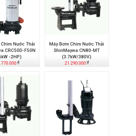
Chìm Nước Thải
Máy Bơm Chìm Nước Thải
wa CRC50D-F50N
ShinMaywa CN80-MT
.5kW -2HP)
(3.7kW/380V)
.770.000
21.290.000