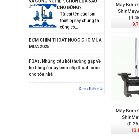
VÀ CÔNG NGHIỆP, CHỌN LỰA SAO
Máy Bơm C
CHO ĐÚNG?
ShinMay
Từ cái tên của loại
(0.4
thiết bị này chúng ta
9.7
cũng có...
BƠM CHÌM THOÁT NƯỚC CHO MÙA
MƯA 2025
FQAs, Những câu hỏi thường gặp về
hư hỏng ở máy bơm cấp thoát nước
cho tòa nhà
Xem thêm
Máy Bơm C
ShinMa
(0.2
13.