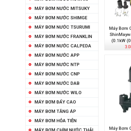
MÁY BƠM NƯỚC MITSUKY
MÁY BƠM NƯỚC SHIMGE
MÁY BƠM NƯỚC TSURUMI
Máy Bơm C
ShinMayw
MÁY BƠM NƯỚC FRANKLIN
(0.1kW (
MÁY BƠM NƯỚC CALPEDA
3.0
MÁY BƠM NƯỚC APP
MÁY BƠM NƯỚC NTP
MÁY BƠM NƯỚC CNP
MÁY BƠM NƯỚC DAB
MÁY BƠM NƯỚC WILO
MÁY BƠM ĐẨY CAO
MÁY BƠM TĂNG ÁP
MÁY BƠM HỎA TIỄN
Máy Bơm C
MÁY BƠM CHÌM NƯỚC THẢI