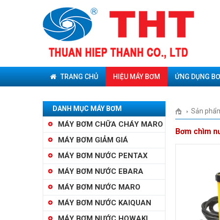
TRANG CHỦ
HIỆU MÁY BƠM
ỨNG DỤNG B
DANH MỤC MÁY BƠM
Sản phẩ
MÁY BƠM CHỮA CHÁY MARO
Bơm chìm n
MÁY BƠM GIẢM GIÁ
MÁY BƠM NƯỚC PENTAX
MÁY BƠM NƯỚC EBARA
MÁY BƠM NƯỚC MARO
MÁY BƠM NƯỚC KAIQUAN
MÁY BƠM NƯỚC HOWAKI