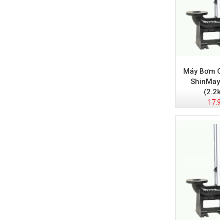
Máy Bơm C
ShinMa
(2.2
17.