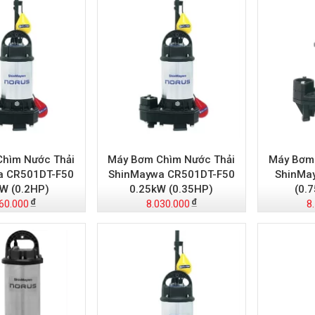
hìm Nước Thải
Máy Bơm Chìm Nước Thải
Máy Bơm 
a CR501DT-F50
ShinMaywa CR501DT-F50
ShinMa
W (0.2HP)
0.25kW (0.35HP)
(0.
60.000
8.030.000
8