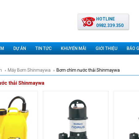
HOTLINE
0982.339.350
ƠM
DỰ ÁN
TIN TỨC
KHUYẾN MÃI
GIỚI THIỆU
BÁO G
m
Máy Bơm Shinmaywa
Bơm chìm nước thải Shinmaywa
ước thải Shinmaywa