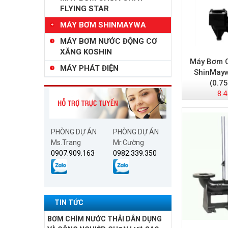
FLYING STAR
MÁY BƠM SHINMAYWA
MÁY BƠM NƯỚC ĐỘNG CƠ
XĂNG KOSHIN
Máy Bơm C
MÁY PHÁT ĐIỆN
ShinMay
(0.7
8.4
PHÒNG DỰ ÁN
PHÒNG DỰ ÁN
Ms.Trang
Mr.Cường
0907.909.163
0982.339.350
TIN TỨC
BƠM CHÌM NƯỚC THẢI DÂN DỤNG