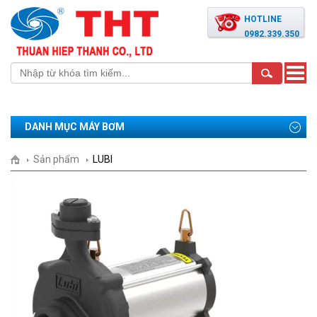
HOTLINE
0982.339.350
Toggle
naviga
DANH MỤC MÁY BƠM
Sản phẩm
LUBI