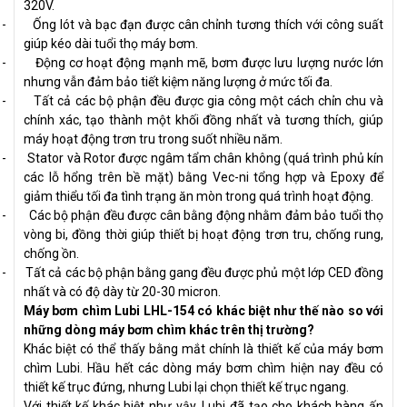
320V.
-
Ống lót và bạc đạn được cân chỉnh tương thích với công suất
giúp kéo dài tuổi thọ máy bơm.
-
Động cơ hoạt động mạnh mẽ, bơm được lưu lượng nước lớn
nhưng vẫn đảm bảo tiết kiệm năng lượng ở mức tối đa.
-
Tất cả các bộ phận đều được gia công một cách chỉn chu và
chính xác, tạo thành một khối đồng nhất và tương thích, giúp
máy hoạt động trơn tru trong suốt nhiều năm.
-
Stator và Rotor được ngâm tẩm chân không (quá trình phủ kín
các lỗ hổng trên bề mặt) bằng Vec-ni tổng hợp và Epoxy để
giảm thiểu tối đa tình trạng ăn mòn trong quá trình hoạt động.
-
Các bộ phận đều được cân bằng động nhằm đảm bảo tuổi thọ
vòng bi, đồng thời giúp thiết bị hoạt động trơn tru, chống rung,
chống ồn.
-
Tất cả các bộ phận bằng gang đều được phủ một lớp CED đồng
nhất và có độ dày từ 20-30 micron.
Máy bơm chìm Lubi LHL-154 có khác biệt như thế nào so với
những dòng máy bơm chìm khác trên thị trường?
Khác biệt có thể thấy bằng mắt chính là thiết kế của máy bơm
chìm Lubi. Hầu hết các dòng máy bơm chìm hiện nay đều có
thiết kế trục đứng, nhưng Lubi lại chọn thiết kế trục ngang.
Với thiết kế khác biệt như vậy, Lubi đã tạo cho khách hàng ấn