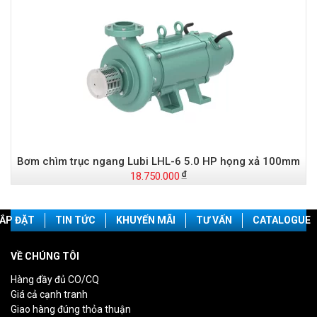
Bơm chìm trục ngang Lubi LHL-6 5.0 HP họng xả 100mm
18.750.000
ẮP ĐẶT
TIN TỨC
KHUYẾN MÃI
TƯ VẤN
CATALOGUE
VỀ CHÚNG TÔI
Hàng đầy đủ CO/CQ
Giá cả cạnh tranh
Giao hàng đúng thỏa thuận