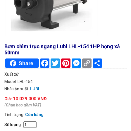
Bơm chìm trục ngang Lubi LHL-154 1HP họng xả
50mm
Facebook
Twitter
Pinterest
Messenger
Copy
Chia
Share
Link
sẻ
Xuất xứ:
Model: LHL-154
Nhà sản xuất:
LUBI
10.029.000 VNĐ
Giá:
(Chưa bao gồm VAT)
Tình trạng:
Còn hàng
Số lượng
: