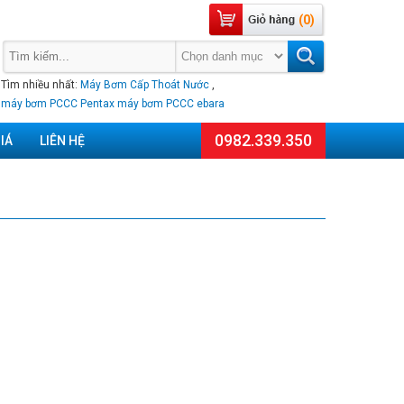
(0)
Tìm nhiều nhất:
Máy Bơm Cấp Thoát Nước
,
máy bơm PCCC Pentax
máy bơm PCCC ebara
0982.339.350
IÁ
LIÊN HỆ