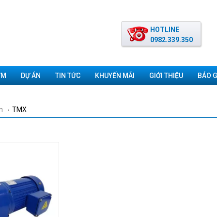
HOTLINE
0982.339.350
ƠM
DỰ ÁN
TIN TỨC
KHUYẾN MÃI
GIỚI THIỆU
BÁO G
m
TMX