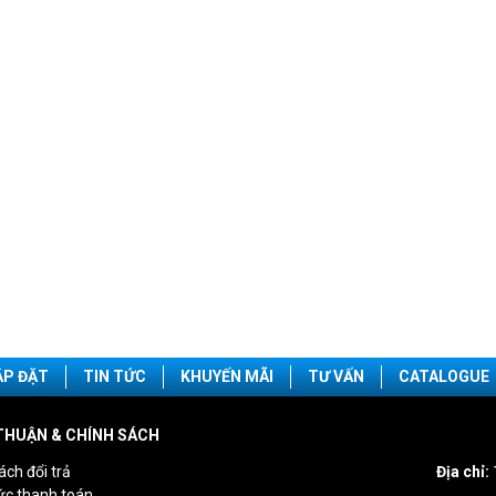
ẮP ĐẶT
TIN TỨC
KHUYẾN MÃI
TƯ VẤN
CATALOGUE
THUẬN & CHÍNH SÁCH
ách đổi trả
Địa chỉ:
ức thanh toán