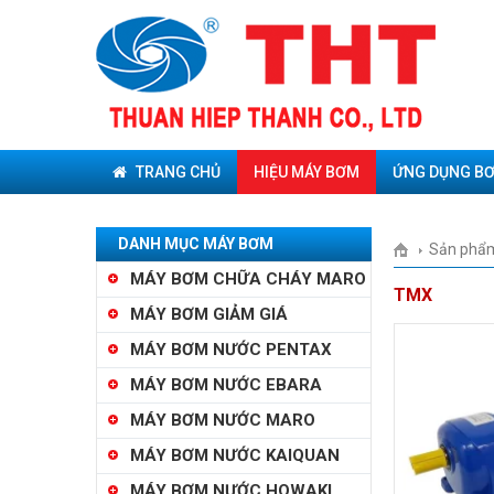
TRANG CHỦ
HIỆU MÁY BƠM
ỨNG DỤNG B
DANH MỤC MÁY BƠM
Sản phẩ
MÁY BƠM CHỮA CHÁY MARO
TMX
MÁY BƠM GIẢM GIÁ
MÁY BƠM NƯỚC PENTAX
MÁY BƠM NƯỚC EBARA
MÁY BƠM NƯỚC MARO
MÁY BƠM NƯỚC KAIQUAN
MÁY BƠM NƯỚC HOWAKI