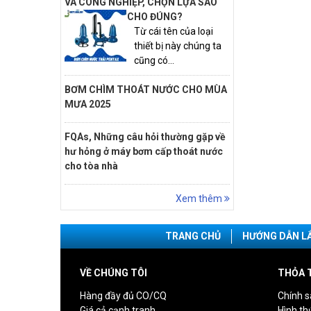
VÀ CÔNG NGHIỆP, CHỌN LỰA SAO
CHO ĐÚNG?
Từ cái tên của loại
thiết bị này chúng ta
cũng có...
BƠM CHÌM THOÁT NƯỚC CHO MÙA
MƯA 2025
FQAs, Những câu hỏi thường gặp về
hư hỏng ở máy bơm cấp thoát nước
cho tòa nhà
Xem thêm
TRANG CHỦ
HƯỚNG DẪN L
VỀ CHÚNG TÔI
THỎA 
Hàng đầy đủ CO/CQ
Chính s
Giá cả cạnh tranh
Hình th