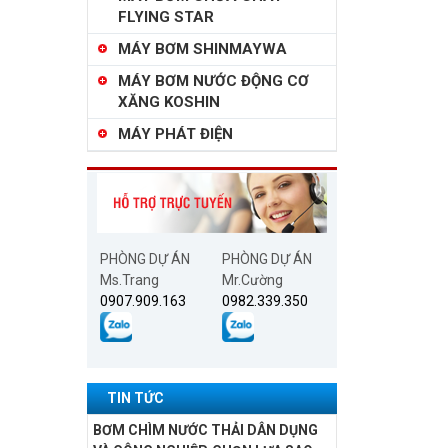
FLYING STAR
MÁY BƠM SHINMAYWA
MÁY BƠM NƯỚC ĐỘNG CƠ
XĂNG KOSHIN
MÁY PHÁT ĐIỆN
PHÒNG DỰ ÁN
PHÒNG DỰ ÁN
Ms.Trang
Mr.Cường
0907.909.163
0982.339.350
TIN TỨC
BƠM CHÌM NƯỚC THẢI DÂN DỤNG