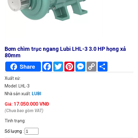
Bơm chìm trục ngang Lubi LHL-3 3.0 HP họng xả
80mm
Facebook
Twitter
Pinterest
Messenger
Copy
Chia
Share
Link
sẻ
Xuất xứ:
Model: LHL-3
Nhà sản xuất:
LUBI
17.050.000 VNĐ
Giá:
(Chưa bao gồm VAT)
Tình trạng:
Số lượng
: