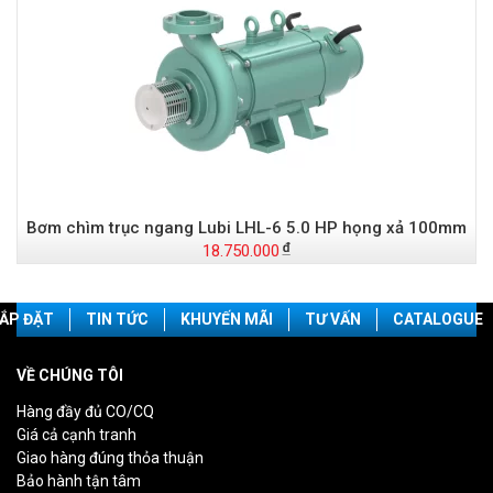
Bơm chìm trục ngang Lubi LHL-6 5.0 HP họng xả 100mm
18.750.000
ẮP ĐẶT
TIN TỨC
KHUYẾN MÃI
TƯ VẤN
CATALOGUE
VỀ CHÚNG TÔI
Hàng đầy đủ CO/CQ
Giá cả cạnh tranh
Giao hàng đúng thỏa thuận
Bảo hành tận tâm