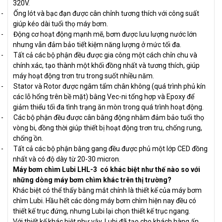
320V.
-
Ống lót và bạc đạn được cân chỉnh tương thích với công suất
giúp kéo dài tuổi thọ máy bơm.
-
Động cơ hoạt động mạnh mẽ, bơm được lưu lượng nước lớn
nhưng vẫn đảm bảo tiết kiệm năng lượng ở mức tối đa.
-
Tất cả các bộ phận đều được gia công một cách chỉn chu và
chính xác, tạo thành một khối đồng nhất và tương thích, giúp
máy hoạt động trơn tru trong suốt nhiều năm.
-
Stator và Rotor được ngâm tẩm chân không (quá trình phủ kín
các lỗ hổng trên bề mặt) bằng Vec-ni tổng hợp và Epoxy để
giảm thiểu tối đa tình trạng ăn mòn trong quá trình hoạt động.
-
Các bộ phận đều được cân bằng động nhằm đảm bảo tuổi thọ
vòng bi, đồng thời giúp thiết bị hoạt động trơn tru, chống rung,
chống ồn.
-
Tất cả các bộ phận bằng gang đều được phủ một lớp CED đồng
nhất và có độ dày từ 20-30 micron.
Máy bơm chìm Lubi LHL-3 có khác biệt như thế nào so với
những dòng máy bơm chìm khác trên thị trường?
Khác biệt có thể thấy bằng mắt chính là thiết kế của máy bơm
chìm Lubi. Hầu hết các dòng máy bơm chìm hiện nay đều có
thiết kế trục đứng, nhưng Lubi lại chọn thiết kế trục ngang.
Với thiết kế khác biệt như vậy, Lubi đã tạo cho khách hàng ấn