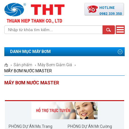
HOTLINE
0982.339.350
Toggle
naviga
DANH MỤC MÁY BƠM
Sản phẩm
Máy Bơm Giảm Giá
MÁY BƠM NƯỚC MASTER
MÁY BƠM NƯỚC MASTER
PHÒNG DỰ ÁN Ms.Trang
PHÒNG DỰ ÁN Mr.Cường