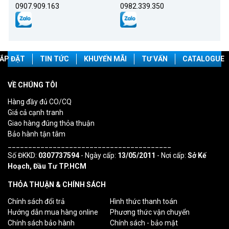
0907.909.163
0982.339.350
ẮP ĐẶT
TIN TỨC
KHUYẾN MÃI
TƯ VẤN
CATALOGUE
VỀ CHÚNG TÔI
Hàng đầy đủ CO/CQ
Giá cả cạnh tranh
Giao hàng đúng thỏa thuận
Bảo hành tận tâm
________________________________________
Số ĐKKD:
0307737594
- Ngày cấp:
13/05/2011
- Nơi cấp:
Sở Kế
Hoạch, Đầu Tư TP.HCM
THỎA THUẬN & CHÍNH SÁCH
Chính sách đổi trả
Hình thức thanh toán
Hướng dẫn mua hàng online
Phương thức vận chuyển
Chính sách bảo hành
Chính sách - bảo mật