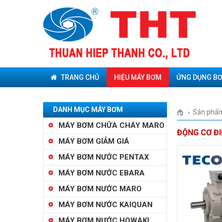
TRANG CHỦ
HIỆU MÁY BƠM
ỨNG DỤNG B
DANH MỤC MÁY BƠM
Sản phẩ
MÁY BƠM CHỮA CHÁY MARO
ĐỘNG CƠ Đ
MÁY BƠM GIẢM GIÁ
MÁY BƠM NƯỚC PENTAX
MÁY BƠM NƯỚC EBARA
MÁY BƠM NƯỚC MARO
MÁY BƠM NƯỚC KAIQUAN
MÁY BƠM NƯỚC HOWAKI