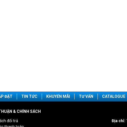
ẮP ĐẶT
TIN TỨC
KHUYẾN MÃI
TƯ VẤN
CATALOGUE
THUẬN & CHÍNH SÁCH
ách đổi trả
Địa chỉ:
ức thanh toán