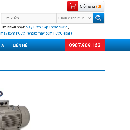
(0)
Tìm nhiều nhất:
Máy Bơm Cấp Thoát Nước
,
máy bơm PCCC Pentax
máy bơm PCCC ebara
0907.909.163
IÁ
LIÊN HỆ