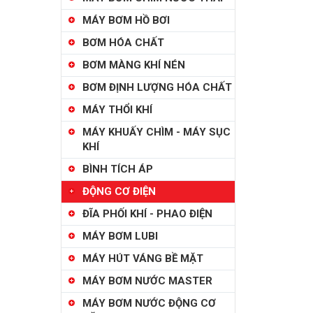
MÁY BƠM HỒ BƠI
BƠM HÓA CHẤT
BƠM MÀNG KHÍ NÉN
BƠM ĐỊNH LƯỢNG HÓA CHẤT
MÁY THỔI KHÍ
MÁY KHUẤY CHÌM - MÁY SỤC
KHÍ
BÌNH TÍCH ÁP
ĐỘNG CƠ ĐIỆN
ĐĨA PHỐI KHÍ - PHAO ĐIỆN
MÁY BƠM LUBI
MÁY HÚT VÁNG BỀ MẶT
MÁY BƠM NƯỚC MASTER
MÁY BƠM NƯỚC ĐỘNG CƠ