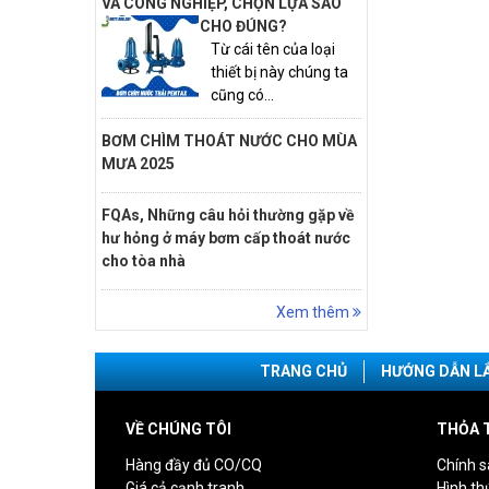
VÀ CÔNG NGHIỆP, CHỌN LỰA SAO
CHO ĐÚNG?
Từ cái tên của loại
thiết bị này chúng ta
cũng có...
BƠM CHÌM THOÁT NƯỚC CHO MÙA
MƯA 2025
FQAs, Những câu hỏi thường gặp về
hư hỏng ở máy bơm cấp thoát nước
cho tòa nhà
Xem thêm
TRANG CHỦ
HƯỚNG DẪN L
VỀ CHÚNG TÔI
THỎA 
Hàng đầy đủ CO/CQ
Chính s
Giá cả cạnh tranh
Hình th