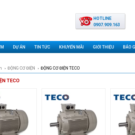
HOTLINE
0907.909.163
ƠM
DỰ ÁN
TIN TỨC
KHUYẾN MÃI
GIỚI THIỆU
BÁO G
m
ĐỘNG CƠ ĐIỆN
ĐỘNG CƠ ĐIỆN TECO
IỆN TECO