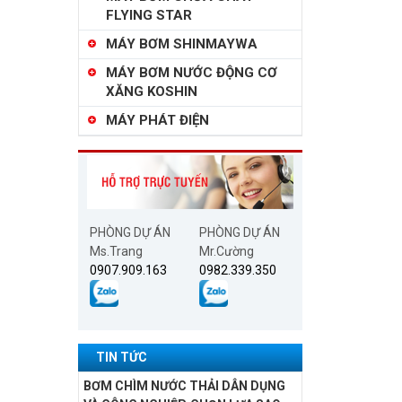
FLYING STAR
MÁY BƠM SHINMAYWA
MÁY BƠM NƯỚC ĐỘNG CƠ
XĂNG KOSHIN
MÁY PHÁT ĐIỆN
PHÒNG DỰ ÁN
PHÒNG DỰ ÁN
Ms.Trang
Mr.Cường
0907.909.163
0982.339.350
TIN TỨC
BƠM CHÌM NƯỚC THẢI DÂN DỤNG