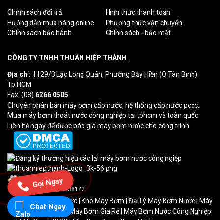
Chính sách đổi trả
Hình thức thanh toán
Hướng dẫn mua hàng online
Phương thức vận chuyển
Chính sách bảo hành
Chính sách - bảo mật
CÔNG TY TNHH THUẬN HIỆP THÀNH
Địa chỉ:
1129/3 Lạc Long Quân, Phường Bảy Hiền (Q.Tân Bình)
Tp.HCM
Fax: (08)
6266 0505
Chuyên phân bán máy bơm cấp nước, hệ thống cấp nước pccc,
Mua máy bơm thoát nước công nghiệp tại tphcm và toàn quốc.
Liên hệ ngay để được báo giá máy bơm nước cho công trình
Lượt truy cập: 7
Gọi Ngay
Tổng truy cập: 238142
Máy Bơm Cấp Nước
|
Kho Máy Bơm
| Đại Lý Máy Bơm Nước | Máy
Chat Ngay
Bơm Nước HCM | Máy Bơm Giá Rẻ | Máy Bơm Nước Công Nghiệp