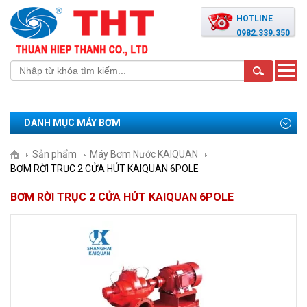
HOTLINE
0982.339.350
Toggle
naviga
DANH MỤC MÁY BƠM
Sản phẩm
Máy Bơm Nước KAIQUAN
BƠM RỜI TRỤC 2 CỬA HÚT KAIQUAN 6POLE
BƠM RỜI TRỤC 2 CỬA HÚT KAIQUAN 6POLE