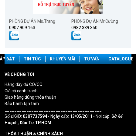
PHÒNG DỰ ÁN Ms.Trang
PHÒNG DỰ ÁN Mr.Cường
0907.909.163
0982.339.350
ẮP ĐẶT
TIN TỨC
KHUYẾN MÃI
TƯ VẤN
CATALOGUE
VỀ CHÚNG TÔI
Hàng đầy đủ CO/CQ
Giá cả cạnh tranh
Giao hàng đúng thỏa thuận
Bảo hành tận tâm
________________________________________
Số ĐKKD:
0307737594
- Ngày cấp:
13/05/2011
- Nơi cấp:
Sở Kế
Hoạch, Đầu Tư TP.HCM
THỎA THUẬN & CHÍNH SÁCH