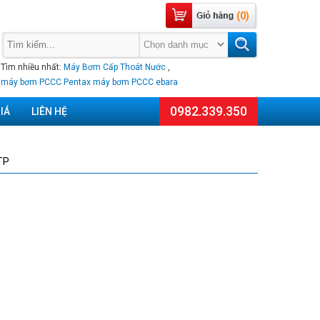
(0)
Tìm nhiều nhất:
Máy Bơm Cấp Thoát Nước
,
máy bơm PCCC Pentax
máy bơm PCCC ebara
0982.339.350
IÁ
LIÊN HỆ
TP