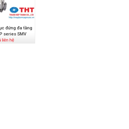
ục đứng đa tầng
P series SMV
á liên hệ