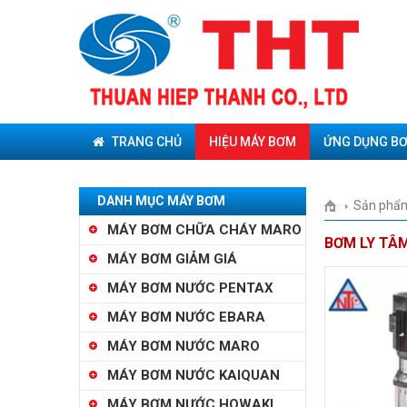
TRANG CHỦ
HIỆU MÁY BƠM
ỨNG DỤNG B
DANH MỤC MÁY BƠM
Sản phẩ
MÁY BƠM CHỮA CHÁY MARO
BƠM LY TÂ
MÁY BƠM GIẢM GIÁ
MÁY BƠM NƯỚC PENTAX
MÁY BƠM NƯỚC EBARA
MÁY BƠM NƯỚC MARO
MÁY BƠM NƯỚC KAIQUAN
MÁY BƠM NƯỚC HOWAKI