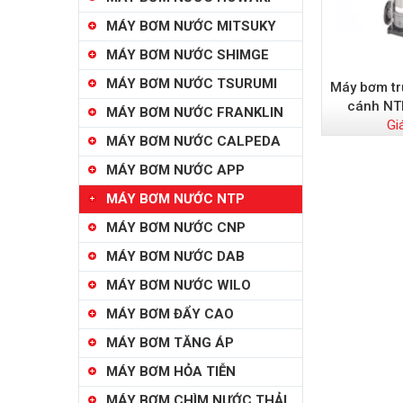
MÁY BƠM NƯỚC MITSUKY
MÁY BƠM NƯỚC SHIMGE
MÁY BƠM NƯỚC TSURUMI
Máy bơm tr
cánh NT
MÁY BƠM NƯỚC FRANKLIN
Gi
MÁY BƠM NƯỚC CALPEDA
MÁY BƠM NƯỚC APP
MÁY BƠM NƯỚC NTP
MÁY BƠM NƯỚC CNP
MÁY BƠM NƯỚC DAB
MÁY BƠM NƯỚC WILO
MÁY BƠM ĐẨY CAO
MÁY BƠM TĂNG ÁP
MÁY BƠM HỎA TIỄN
MÁY BƠM CHÌM NƯỚC THẢI