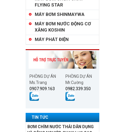
FLYING STAR
MÁY BƠM SHINMAYWA
MÁY BƠM NƯỚC ĐỘNG CƠ
XĂNG KOSHIN
MÁY PHÁT ĐIỆN
PHÒNG DỰ ÁN
PHÒNG DỰ ÁN
Ms.Trang
Mr.Cường
0907.909.163
0982.339.350
TIN TỨC
BƠM CHÌM NƯỚC THẢI DÂN DỤNG