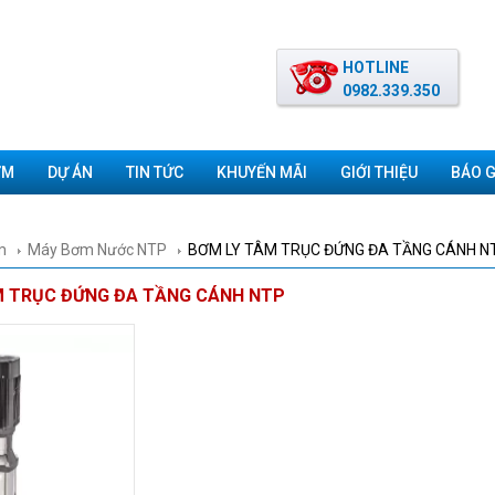
HOTLINE
0982.339.350
ƠM
DỰ ÁN
TIN TỨC
KHUYẾN MÃI
GIỚI THIỆU
BÁO G
m
Máy Bơm Nước NTP
BƠM LY TÂM TRỤC ĐỨNG ĐA TẦNG CÁNH N
M TRỤC ĐỨNG ĐA TẦNG CÁNH NTP