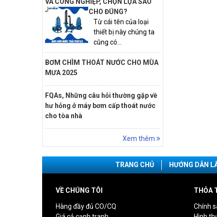
VÀ CÔNG NGHIỆP, CHỌN LỰA SAO
CHO ĐÚNG?
Từ cái tên của loại
thiết bị này chúng ta
cũng có...
BƠM CHÌM THOÁT NƯỚC CHO MÙA
MƯA 2025
FQAs, Những câu hỏi thường gặp về
hư hỏng ở máy bơm cấp thoát nước
cho tòa nhà
Xem thêm
TRANG CHỦ
HƯỚNG DẪN L
VỀ CHÚNG TÔI
THỎA 
Hàng đầy đủ CO/CQ
Chính s
Giá cả cạnh tranh
Hình th