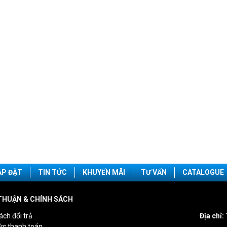
ẮP ĐẶT
TIN TỨC
KHUYẾN MÃI
TƯ VẤN
CATALOGUE
THUẬN & CHÍNH SÁCH
ách đổi trả
Địa chỉ:
ức thanh toán