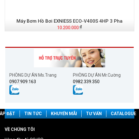
Máy Bơm Hồ Bơi EXNIESS ECO-V400S 4HP 3 Pha
10.200.000
PHÒNG DỰ ÁN Ms.Trang
PHÒNG DỰ ÁN Mr.Cường
0907.909.163
0982.339.350
ẮP ĐẶT
TIN TỨC
KHUYẾN MÃI
TƯ VẤN
CATALOGUE
VỀ CHÚNG TÔI