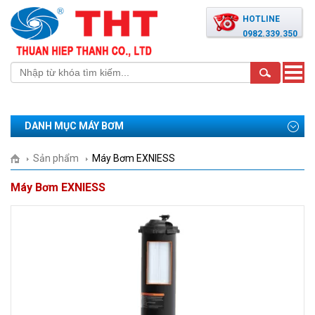
HOTLINE
0982.339.350
Toggle
naviga
DANH MỤC MÁY BƠM
Sản phẩm
Máy Bơm EXNIESS
Máy Bơm EXNIESS