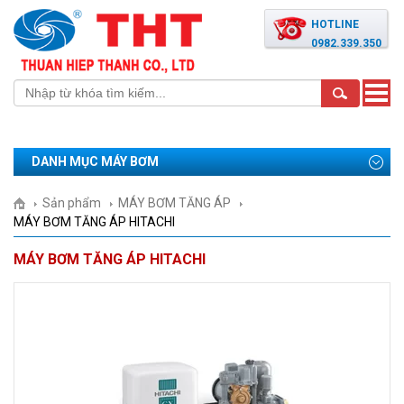
HOTLINE
0982.339.350
Toggle
naviga
DANH MỤC MÁY BƠM
Sản phẩm
MÁY BƠM TĂNG ÁP
MÁY BƠM TĂNG ÁP HITACHI
MÁY BƠM TĂNG ÁP HITACHI