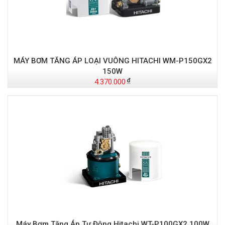
MÁY BƠM TĂNG ÁP LOẠI VUÔNG HITACHI WM-P150GX2
150W
4.370.000
Máy Bơm Tăng Áp Tự Động Hitachi WT-P100GX2 100W