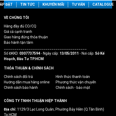
ẮP ĐẶT
TIN TỨC
KHUYẾN MÃI
TƯ VẤN
CATALOGUE
VỀ CHÚNG TÔI
Hàng đầy đủ CO/CQ
Giá cả cạnh tranh
Giao hàng đúng thỏa thuận
Bảo hành tận tâm
________________________________________
Số ĐKKD:
0307737594
- Ngày cấp:
13/05/2011
- Nơi cấp:
Sở Kế
Hoạch, Đầu Tư TP.HCM
THỎA THUẬN & CHÍNH SÁCH
Chính sách đổi trả
Hình thức thanh toán
Hướng dẫn mua hàng online
Phương thức vận chuyển
Chính sách bảo hành
Chính sách - bảo mật
CÔNG TY TNHH THUẬN HIỆP THÀNH
Địa chỉ:
1129/3 Lạc Long Quân, Phường Bảy Hiền (Q.Tân Bình)
Tp.HCM