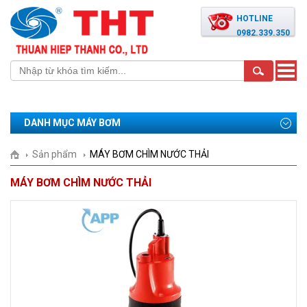
HOTLINE
0982.339.350
Toggle
naviga
DANH MỤC MÁY BƠM
Sản phẩm
MÁY BƠM CHÌM NƯỚC THẢI
MÁY BƠM CHÌM NƯỚC THẢI