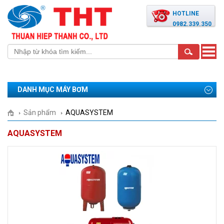
HOTLINE
0982.339.350
Toggle
naviga
DANH MỤC MÁY BƠM
Sản phẩm
AQUASYSTEM
AQUASYSTEM