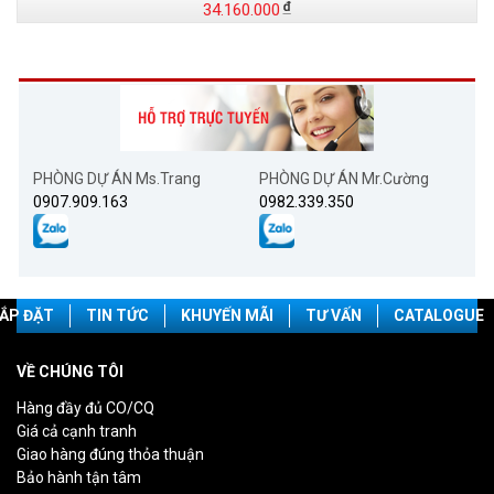
34.160.000
PHÒNG DỰ ÁN Ms.Trang
PHÒNG DỰ ÁN Mr.Cường
0907.909.163
0982.339.350
ẮP ĐẶT
TIN TỨC
KHUYẾN MÃI
TƯ VẤN
CATALOGUE
VỀ CHÚNG TÔI
Hàng đầy đủ CO/CQ
Giá cả cạnh tranh
Giao hàng đúng thỏa thuận
Bảo hành tận tâm