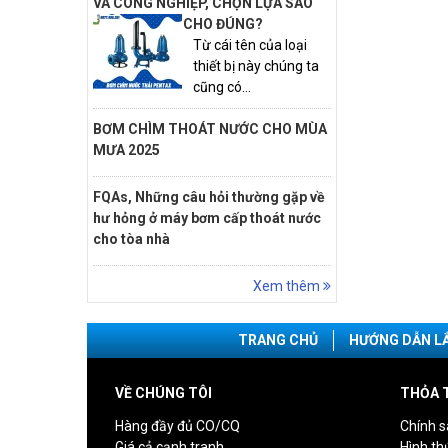
VÀ CÔNG NGHIỆP, CHỌN LỰA SAO
CHO ĐÚNG?
Từ cái tên của loại
thiết bị này chúng ta
cũng có...
BƠM CHÌM THOÁT NƯỚC CHO MÙA
MƯA 2025
FQAs, Những câu hỏi thường gặp về
hư hỏng ở máy bơm cấp thoát nước
cho tòa nhà
Xem thêm
TRANG CHỦ
HƯỚNG DẪN L
VỀ CHÚNG TÔI
THỎA 
Hàng đầy đủ CO/CQ
Chính s
Giá cả cạnh tranh
Hình th