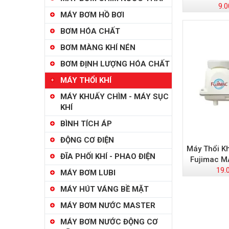
9.0
MÁY BƠM HỒ BƠI
BƠM HÓA CHẤT
BƠM MÀNG KHÍ NÉN
BƠM ĐỊNH LƯỢNG HÓA CHẤT
MÁY THỔI KHÍ
MÁY KHUẤY CHÌM - MÁY SỤC
KHÍ
BÌNH TÍCH ÁP
ĐỘNG CƠ ĐIỆN
Máy Thổi K
ĐĨA PHỐI KHÍ - PHAO ĐIỆN
Fujimac M
19.
MÁY BƠM LUBI
MÁY HÚT VÁNG BỀ MẶT
MÁY BƠM NƯỚC MASTER
MÁY BƠM NƯỚC ĐỘNG CƠ