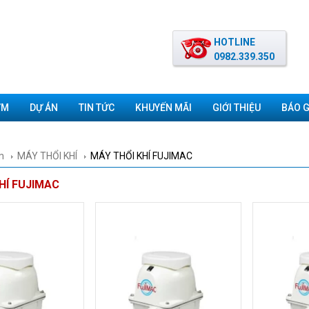
HOTLINE
0982.339.350
ƠM
DỰ ÁN
TIN TỨC
KHUYẾN MÃI
GIỚI THIỆU
BÁO G
m
MÁY THỔI KHÍ
MÁY THỔI KHÍ FUJIMAC
HÍ FUJIMAC