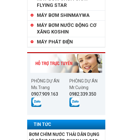
FLYING STAR
MÁY BƠM SHINMAYWA
MÁY BƠM NƯỚC ĐỘNG CƠ
XĂNG KOSHIN
MÁY PHÁT ĐIỆN
PHÒNG DỰ ÁN
PHÒNG DỰ ÁN
Ms.Trang
Mr.Cường
0907.909.163
0982.339.350
TIN TỨC
BƠM CHÌM NƯỚC THẢI DÂN DỤNG