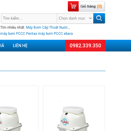
(0)
Tìm nhiều nhất:
Máy Bơm Cấp Thoát Nước
,
máy bơm PCCC Pentax
máy bơm PCCC ebara
0982.339.350
IÁ
LIÊN HỆ