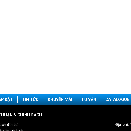
ẮP ĐẶT
TIN TỨC
KHUYẾN MÃI
TƯ VẤN
CATALOGUE
THUẬN & CHÍNH SÁCH
ách đổi trả
Địa chỉ:
ức thanh toán