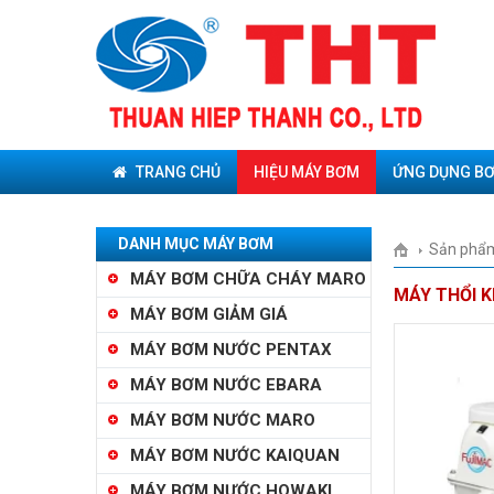
TRANG CHỦ
HIỆU MÁY BƠM
ỨNG DỤNG B
DANH MỤC MÁY BƠM
Sản phẩ
MÁY BƠM CHỮA CHÁY MARO
MÁY THỔI K
MÁY BƠM GIẢM GIÁ
MÁY BƠM NƯỚC PENTAX
MÁY BƠM NƯỚC EBARA
MÁY BƠM NƯỚC MARO
MÁY BƠM NƯỚC KAIQUAN
MÁY BƠM NƯỚC HOWAKI