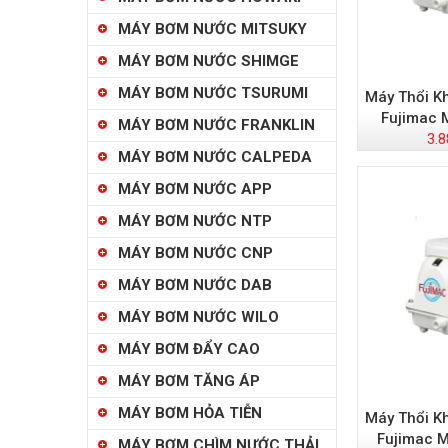
MÁY BƠM NƯỚC MITSUKY
MÁY BƠM NƯỚC SHIMGE
MÁY BƠM NƯỚC TSURUMI
Máy Thổi K
Fujimac 
MÁY BƠM NƯỚC FRANKLIN
3.8
MÁY BƠM NƯỚC CALPEDA
MÁY BƠM NƯỚC APP
MÁY BƠM NƯỚC NTP
MÁY BƠM NƯỚC CNP
MÁY BƠM NƯỚC DAB
MÁY BƠM NƯỚC WILO
MÁY BƠM ĐẨY CAO
MÁY BƠM TĂNG ÁP
MÁY BƠM HỎA TIỄN
Máy Thổi K
Fujimac 
MÁY BƠM CHÌM NƯỚC THẢI