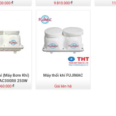
00.000
9.810.000
11
hí (Máy Bơm Khí)
Máy thổi khí FUJIMAC
AC300RII 250W
060.000
Giá liên hệ