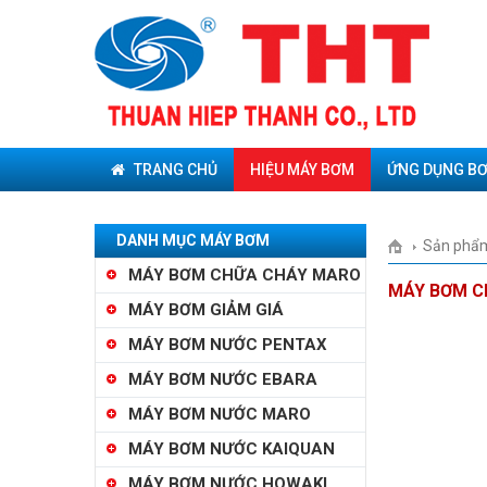
TRANG CHỦ
HIỆU MÁY BƠM
ỨNG DỤNG B
DANH MỤC MÁY BƠM
Sản phẩ
MÁY BƠM CHỮA CHÁY MARO
MÁY BƠM C
MÁY BƠM GIẢM GIÁ
MÁY BƠM NƯỚC PENTAX
MÁY BƠM NƯỚC EBARA
MÁY BƠM NƯỚC MARO
MÁY BƠM NƯỚC KAIQUAN
MÁY BƠM NƯỚC HOWAKI