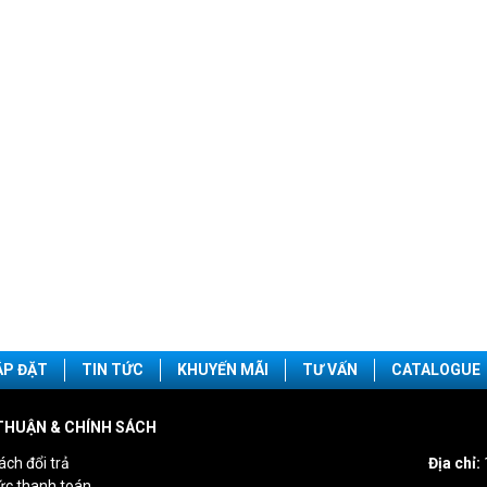
ẮP ĐẶT
TIN TỨC
KHUYẾN MÃI
TƯ VẤN
CATALOGUE
THUẬN & CHÍNH SÁCH
ách đổi trả
Địa chỉ:
ức thanh toán