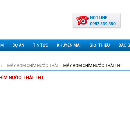
HOTLINE
0982.339.350
ƠM
DỰ ÁN
TIN TỨC
KHUYẾN MÃI
GIỚI THIỆU
BÁO G
m
MÁY BƠM CHÌM NƯỚC THẢI
MÁY BƠM CHÌM NƯỚC THẢI THT
HÌM NƯỚC THẢI THT