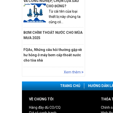
VÀ CÔNG NGHIỆP, CHỌN LỰA SAO
CHO ĐÚNG?
Từ cái tên của loại
thiết bị này chúng ta
cũng có...
BƠM CHÌM THOÁT NƯỚC CHO MÙA
MƯA 2025
FQAs, Những câu hỏi thường gặp về
hư hỏng ở máy bơm cấp thoát nước
cho tòa nhà
Xem thêm
TRANG CHỦ
HƯỚNG DẪN L
VỀ CHÚNG TÔI
THỎA 
Hàng đầy đủ CO/CQ
Chính s
Giá cả cạnh tranh
Hình th