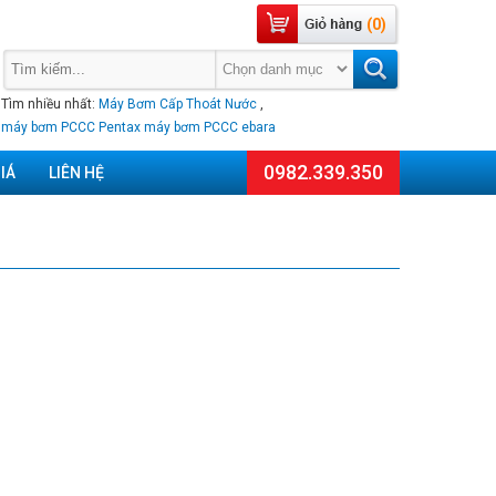
(0)
Tìm nhiều nhất:
Máy Bơm Cấp Thoát Nước
,
máy bơm PCCC Pentax
máy bơm PCCC ebara
0982.339.350
IÁ
LIÊN HỆ