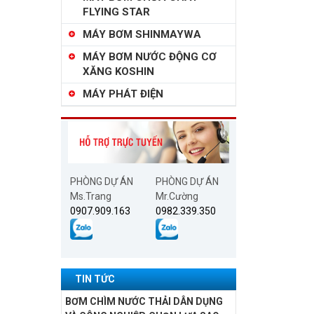
FLYING STAR
MÁY BƠM SHINMAYWA
MÁY BƠM NƯỚC ĐỘNG CƠ
XĂNG KOSHIN
MÁY PHÁT ĐIỆN
PHÒNG DỰ ÁN
PHÒNG DỰ ÁN
Ms.Trang
Mr.Cường
0907.909.163
0982.339.350
TIN TỨC
BƠM CHÌM NƯỚC THẢI DÂN DỤNG