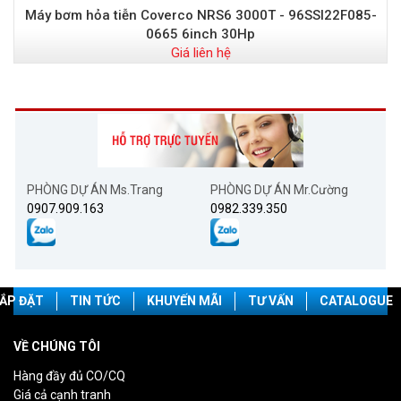
Máy bơm hỏa tiễn Coverco NRS6 3000T - 96SSI22F085-
0665 6inch 30Hp
Giá liên hệ
PHÒNG DỰ ÁN Ms.Trang
PHÒNG DỰ ÁN Mr.Cường
0907.909.163
0982.339.350
ẮP ĐẶT
TIN TỨC
KHUYẾN MÃI
TƯ VẤN
CATALOGUE
VỀ CHÚNG TÔI
Hàng đầy đủ CO/CQ
Giá cả cạnh tranh