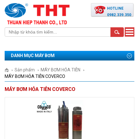
HOTLINE
0982.339.350
Toggle
naviga
DANH MỤC MÁY BƠM
Sản phẩm
MÁY BƠM HỎA TIỄN
MÁY BƠM HỎA TIỄN COVERCO
MÁY BƠM HỎA TIỄN COVERCO