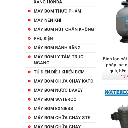
XĂNG HONDA
MÁY BƠM THỰC PHẨM
MÁY NÉN KHÍ
MÁY BƠM HÚT CHÂN KHÔNG
PHỤ KIỆN
MÁY BƠM BÁNH RĂNG
MÁY BƠM LY TÂM TRỤC
Bình lọc cát
NGANG
pháp lọc n
quả, bền 
TỦ ĐIỆN ĐIỀU KHIỂN BƠM
17.
MÁY BƠM CHỮA CHÁY KATO
MÁY BƠM NƯỚC DAVEY
MÁY BƠM WATERCO
MÁY BƠM EXNIESS
MÁY BƠM CHỮA CHÁY STE
MÁY BƠM CHỮA CHÁY