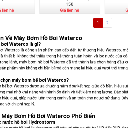
150
á liên hệ
Giá liên hệ
G
1
2
n Về Máy Bơm Hồ Bơi Waterco
bơi Waterco là gì?
i Waterco là dòng sản phẩm cao cấp đến từ thương hiệu Waterco, một t
là thiết bị không thể thiếu trong hệ thống tuần hoàn và lọc nước của các
 trong lành, máy bơm hồ bơi Waterco đã trở thành lựa chọn hàng đầu củ
, sản phẩm này không chỉ bền bỉ mà còn mang lại hiệu quả vượt trội trong 
n chọn máy bơm bể bơi Waterco?
bể bơi Waterco được ưa chuộng nằm ở sự kết hợp giữa độ bền, hiệu suất
ơng mại nhờ khả năng vận hành ổn định và tiết kiệm năng lượng. Đặc biệt
n hiệu quả, giúp nước luôn trong xanh và an toàn cho người sử dụng. Đây 
ao với chi phí hợp lý.
 Máy Bơm Hồ Bơi Waterco Phổ Biến
c nước hồ bơi Hydrostorm