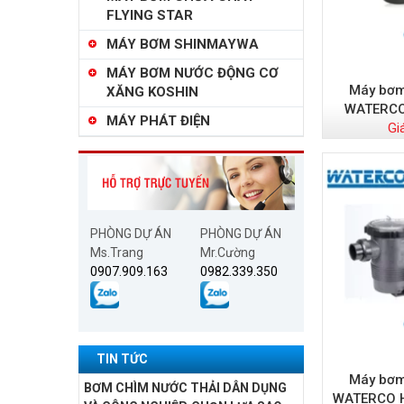
FLYING STAR
MÁY BƠM SHINMAYWA
MÁY BƠM NƯỚC ĐỘNG CƠ
Máy bơm
XĂNG KOSHIN
WATERCO
MÁY PHÁT ĐIỆN
Gi
PHÒNG DỰ ÁN
PHÒNG DỰ ÁN
Ms.Trang
Mr.Cường
0907.909.163
0982.339.350
TIN TỨC
Máy bơm
BƠM CHÌM NƯỚC THẢI DÂN DỤNG
WATERCO H