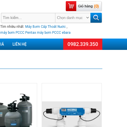
(0)
Tìm nhiều nhất:
Máy Bơm Cấp Thoát Nước
,
máy bơm PCCC Pentax
máy bơm PCCC ebara
0982.339.350
IÁ
LIÊN HỆ