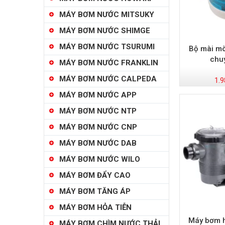
MÁY BƠM NƯỚC MITSUKY
MÁY BƠM NƯỚC SHIMGE
MÁY BƠM NƯỚC TSURUMI
Bộ mài mò
chu
MÁY BƠM NƯỚC FRANKLIN
MÁY BƠM NƯỚC CALPEDA
1.9
MÁY BƠM NƯỚC APP
MÁY BƠM NƯỚC NTP
MÁY BƠM NƯỚC CNP
MÁY BƠM NƯỚC DAB
MÁY BƠM NƯỚC WILO
MÁY BƠM ĐẨY CAO
MÁY BƠM TĂNG ÁP
MÁY BƠM HỎA TIỄN
Máy bơm h
MÁY BƠM CHÌM NƯỚC THẢI