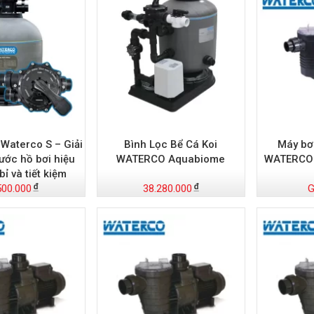
 Waterco S – Giải
Bình Lọc Bể Cá Koi
Máy bơ
ước hồ bơi hiệu
WATERCO Aquabiome
WATERCO 
bỉ và tiết kiệm
500.000
38.280.000
G