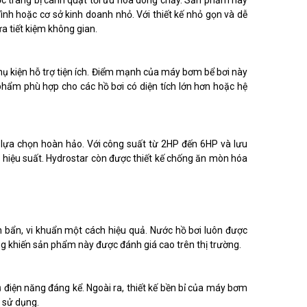
c trang bị cánh quạt tối ưu hóa dòng chảy. Sản phẩm này
đình hoặc cơ sở kinh doanh nhỏ. Với thiết kế nhỏ gọn và dễ
a tiết kiệm không gian.
hụ kiện hỗ trợ tiện ích. Điểm mạnh của máy bơm bể bơi này
phẩm phù hợp cho các hồ bơi có diện tích lớn hơn hoặc hệ
 lựa chọn hoàn hảo. Với công suất từ 2HP đến 6HP và lưu
 hiệu suất. Hydrostar còn được thiết kế chống ăn mòn hóa
 bẩn, vi khuẩn một cách hiệu quả. Nước hồ bơi luôn được
ọng khiến sản phẩm này được đánh giá cao trên thị trường.
điện năng đáng kể. Ngoài ra, thiết kế bền bỉ của máy bơm
i sử dụng.