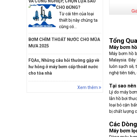
VÀ CÔNG NGHIỆP, CHỌN LỰA SAO
CHO ĐÚNG?
Gi
Từ cái tên của loại
thiết bị này chúng ta
cũng có...
Tổng Qua
BƠM CHÌM THOÁT NƯỚC CHO MÙA
MƯA 2025
Máy bơm hồ 
Máy bơm hồ bơ
Malaysia. Đây 
FQAs, Những câu hỏi thường gặp về
luôn sạch sẽ,
hư hỏng ở máy bơm cấp thoát nước
nghệ tiên tiến
cho tòa nhà
Tại sao nê
Xem thêm
Lý do máy bơm 
lẫn hồ bơi thư
loại bỏ cặn bẩ
bị chất lượng c
Các Dòng
Máy bơm lọ