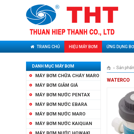
TRANG CHỦ
HIỆU MÁY BƠM
ỨNG DỤNG B
DANH MỤC MÁY BƠM
Sản phẩ
MÁY BƠM CHỮA CHÁY MARO
WATERCO
MÁY BƠM GIẢM GIÁ
MÁY BƠM NƯỚC PENTAX
MÁY BƠM NƯỚC EBARA
MÁY BƠM NƯỚC MARO
MÁY BƠM NƯỚC KAIQUAN
MÁY BƠM NƯỚC HOWAKI