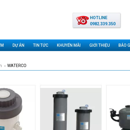
HOTLINE
0982.339.350
ƠM
DỰ ÁN
TIN TỨC
KHUYẾN MÃI
GIỚI THIỆU
BÁO G
m
WATERCO