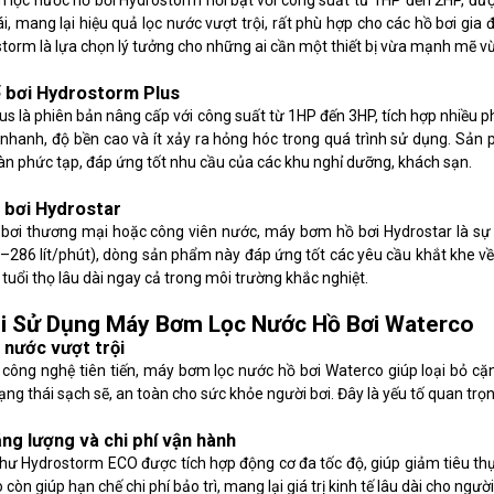
lọc nước hồ bơi Hydrostorm nổi bật với công suất từ 1HP đến 2HP, đượ
, mang lại hiệu quả lọc nước vượt trội, rất phù hợp cho các hồ bơi gia 
storm là lựa chọn lý tưởng cho những ai cần một thiết bị vừa mạnh mẽ vừ
 bơi Hydrostorm Plus
s là phiên bản nâng cấp với công suất từ 1HP đến 3HP, tích hợp nhiều p
nhanh, độ bền cao và ít xảy ra hỏng hóc trong quá trình sử dụng. Sản 
n phức tạp, đáp ứng tốt nhu cầu của các khu nghỉ dưỡng, khách sạn.
 bơi Hydrostar
ồ bơi thương mại hoặc công viên nước, máy bơm hồ bơi Hydrostar là sự
–286 lít/phút), dòng sản phẩm này đáp ứng tốt các yêu cầu khắt khe về
tuổi thọ lâu dài ngay cả trong môi trường khắc nghiệt.
Khi Sử Dụng Máy Bơm Lọc Nước Hồ Bơi Waterco
 nước vượt trội
công nghệ tiên tiến, máy bơm lọc nước hồ bơi Waterco giúp loại bỏ cặn
trạng thái sạch sẽ, an toàn cho sức khỏe người bơi. Đây là yếu tố quan tr
ăng lượng và chi phí vận hành
ư Hydrostorm ECO được tích hợp động cơ đa tốc độ, giúp giảm tiêu thụ 
còn giúp hạn chế chi phí bảo trì, mang lại giá trị kinh tế lâu dài cho ngườ