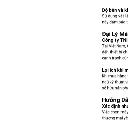
Độ bền và k
Sử dụng vật l
này đảm bảo th
Đại Lý Má
Công ty TN
Tại Việt Nam,
đến thiết bị 
cạnh tranh cùn
Lợi ích khi
Khi mua hàng 
ngũ kỹ thuật v
sở hữu sản phẩ
Hướng Dẫ
Xác định nh
Việc chọn máy
thương mại yê