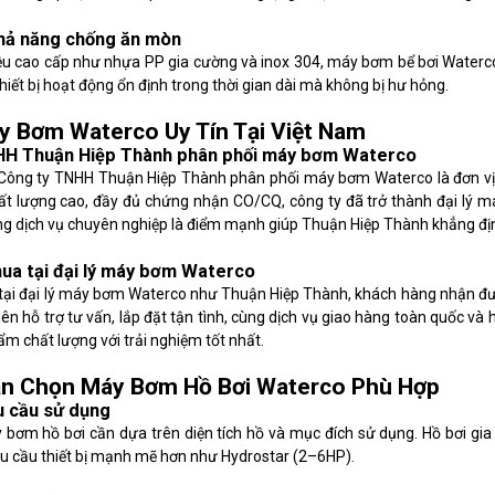
hả năng chống ăn mòn
iệu cao cấp như nhựa PP gia cường và inox 304, máy bơm bể bơi Waterco
iết bị hoạt động ổn định trong thời gian dài mà không bị hư hỏng.
y Bơm Waterco Uy Tín Tại Việt Nam
HH Thuận Hiệp Thành phân phối máy bơm Waterco
 Công ty TNHH Thuận Hiệp Thành phân phối máy bơm Waterco là đơn vị
chất lượng cao, đầy đủ chứng nhận CO/CQ, công ty đã trở thành đại lý 
g dịch vụ chuyên nghiệp là điểm mạnh giúp Thuận Hiệp Thành khẳng định 
 mua tại đại lý máy bơm Waterco
tại đại lý máy bơm Waterco như Thuận Hiệp Thành, khách hàng nhận được
iên hỗ trợ tư vấn, lắp đặt tận tình, cùng dịch vụ giao hàng toàn quốc v
m chất lượng với trải nghiệm tốt nhất.
n Chọn Máy Bơm Hồ Bơi Waterco Phù Hợp
u cầu sử dụng
 bơm hồ bơi cần dựa trên diện tích hồ và mục đích sử dụng. Hồ bơi gia
u cầu thiết bị mạnh mẽ hơn như Hydrostar (2–6HP).