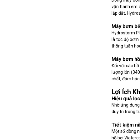
Dòng máy bơm 
vận hành êm ái
lắp đặt, Hydro
Máy bơm bể
Hydrostorm Plu
là tốc độ bơm 
thống tuần hoà
Máy bơm hồ
Đối với các h
lượng lớn (340
chất, đảm bảo 
Lợi Ích 
Hiệu quả lọc
Nhờ ứng dụng 
duy trì trong 
Tiết kiệm n
Một số dòng nh
hồ bơi Waterco 