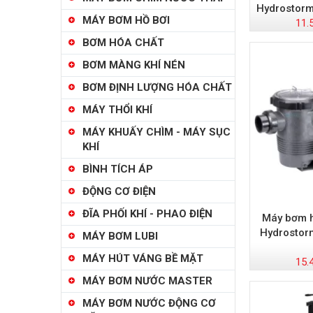
Hydrostorm
MÁY BƠM HỒ BƠI
11.
BƠM HÓA CHẤT
BƠM MÀNG KHÍ NÉN
BƠM ĐỊNH LƯỢNG HÓA CHẤT
MÁY THỔI KHÍ
MÁY KHUẤY CHÌM - MÁY SỤC
KHÍ
BÌNH TÍCH ÁP
ĐỘNG CƠ ĐIỆN
ĐĨA PHỐI KHÍ - PHAO ĐIỆN
Máy bơm h
Hydrostor
MÁY BƠM LUBI
MÁY HÚT VÁNG BỀ MẶT
15.
MÁY BƠM NƯỚC MASTER
MÁY BƠM NƯỚC ĐỘNG CƠ