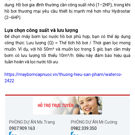
dụng. Hồ bơi gia đình thường cần công suất nhỏ (1–2HP), trong khi
hồ bơi thương mại yêu cầu thiết bị mạnh mẽ hơn như Hydrostar
(2–6HP).
Lựa chọn công suất và lưu lượng
Để chọn máy bơm lọc nước hồ bơi phù hợp, bạn có thể áp dụng
công thức: Lưu lượng (Q) = Thể tích hồ bơi / Thời gian lọc mong
muốn. Ví dụ, với hồ 50m³ và muốn lọc trong 5 giờ, bạn cần máy
bơm có lưu lượng tối thiểu 10m³/h. Điều này đảm bảo hiệu quả
tuần hoàn và lọc nước tối ưu.
https://maybomcapnuoc.vn/thuong-hieu-san-pham/waterco-
2422
PHÒNG DỰ ÁN Ms.Trang
PHÒNG DỰ ÁN Mr.Cường
0907.909.163
0982.339.350