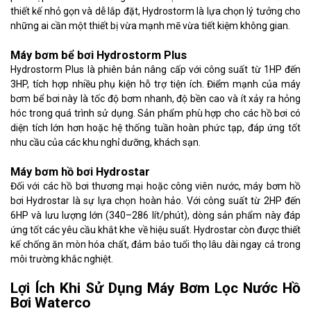
thiết kế nhỏ gọn và dễ lắp đặt, Hydrostorm là lựa chọn lý tưởng cho
những ai cần một thiết bị vừa mạnh mẽ vừa tiết kiệm không gian.
Máy bơm bể bơi Hydrostorm Plus
Hydrostorm Plus là phiên bản nâng cấp với công suất từ 1HP đến
3HP, tích hợp nhiều phụ kiện hỗ trợ tiện ích. Điểm mạnh của máy
bơm bể bơi này là tốc độ bơm nhanh, độ bền cao và ít xảy ra hỏng
hóc trong quá trình sử dụng. Sản phẩm phù hợp cho các hồ bơi có
diện tích lớn hơn hoặc hệ thống tuần hoàn phức tạp, đáp ứng tốt
nhu cầu của các khu nghỉ dưỡng, khách sạn.
Máy bơm hồ bơi Hydrostar
Đối với các hồ bơi thương mại hoặc công viên nước, máy bơm hồ
bơi Hydrostar là sự lựa chọn hoàn hảo. Với công suất từ 2HP đến
6HP và lưu lượng lớn (340–286 lít/phút), dòng sản phẩm này đáp
ứng tốt các yêu cầu khắt khe về hiệu suất. Hydrostar còn được thiết
kế chống ăn mòn hóa chất, đảm bảo tuổi thọ lâu dài ngay cả trong
môi trường khắc nghiệt.
Lợi Ích Khi Sử Dụng Máy Bơm Lọc Nước Hồ
Bơi Waterco