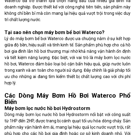
Waterco đã trở thành lựa chọn hàng đầu của nhiều gia đình và
doanh nghiệp. Được thiết kế với công nghệ tiên tiến, sản phẩm này
không chỉ bền bỉ mà còn mang lại hiệu quả vượt trội trong việc duy
trì chất lượng nước.
Tại sao nên chọn máy bơm bể bơi Waterco?
Lý do máy bơm bể bơi Waterco được ưa chuộng nằm ở sự kết hợp
giữa độ bền, hiệu suất và tính kinh tế. Sản phẩm phù hợp cho cả hồ
bơi gia đình lẫn hồ bơi thương mại nhờ khả năng vận hành ổn định
và tiết kiệm năng lượng. Đặc biệt, với vai trò là máy bơm lọc nước
hồ bơi, Waterco đảm bảo loại bỏ cặn bẩn hiệu quả, giúp nước luôn
trong xanh và an toàn cho người sử dụng. Đây chính là giải pháp tối
ưu cho những ai đang tìm kiếm thiết bị chất lượng cao với chi phí
hợp lý.
Các Dòng Máy Bơm Hồ Bơi Waterco Phổ
Biến
Máy bơm lọc nước hồ bơi Hydrostorm
Dòng máy bơm lọc nước hồ bơi Hydrostorm nổi bật với công suất
từ 1HP đến 2HP, được trang bị cánh quạt tối ưu hóa dòng chảy. Sản
phẩm này vận hành êm ái, mang lại hiệu quả lọc nước vượt trội, rất
phù hợp cho các hồ bơi gia đình hoặc cơ sở kinh doanh nhỏ. Với