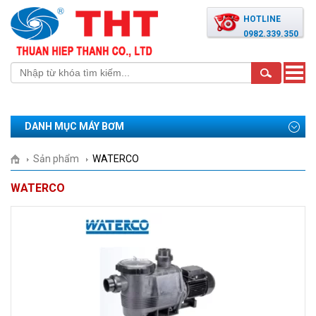
HOTLINE
0982.339.350
Toggle
naviga
DANH MỤC MÁY BƠM
Sản phẩm
WATERCO
WATERCO