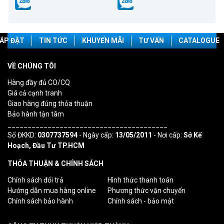
ẮP ĐẶT
TIN TỨC
KHUYẾN MÃI
TƯ VẤN
CATALOGUE
VỀ CHÚNG TÔI
Hàng đầy đủ CO/CQ
Giá cả cạnh tranh
Giao hàng đúng thỏa thuận
Bảo hành tận tâm
________________________________________
Số ĐKKD:
0307737594
- Ngày cấp:
13/05/2011
- Nơi cấp:
Sở Kế
Hoạch, Đầu Tư TP.HCM
THỎA THUẬN & CHÍNH SÁCH
Chính sách đổi trả
Hình thức thanh toán
Hướng dẫn mua hàng online
Phương thức vận chuyển
Chính sách bảo hành
Chính sách - bảo mật