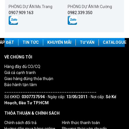
PHÒNG DỰ ÁN Ms.Trang
PHÒNG DỰ ÁN Mr.Cường
0907.909.163
0982.339.350
ẮP ĐẶT
TIN TỨC
KHUYẾN MÃI
TƯ VẤN
CATALOGUE
VỀ CHÚNG TÔI
Hàng đầy đủ CO/CQ
Giá cả cạnh tranh
Giao hàng đúng thỏa thuận
Bảo hành tận tâm
________________________________________
Số ĐKKD:
0307737594
- Ngày cấp:
13/05/2011
- Nơi cấp:
Sở Kế
Hoạch, Đầu Tư TP.HCM
THỎA THUẬN & CHÍNH SÁCH
Chính sách đổi trả
Hình thức thanh toán
Hướng dẫn mua hàng online
Phương thức vận chuyển