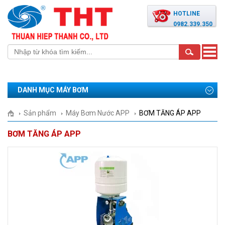
HOTLINE
0982.339.350
Toggle
naviga
DANH MỤC MÁY BƠM
Sản phẩm
Máy Bơm Nước APP
BƠM TĂNG ÁP APP
BƠM TĂNG ÁP APP