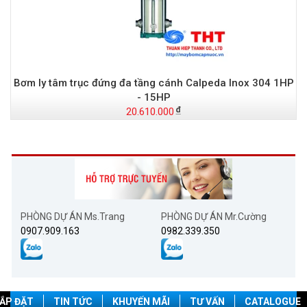
Bơm ly tâm trục đứng đa tầng cánh Calpeda Inox 304 1HP
- 15HP
20.610.000
PHÒNG DỰ ÁN Ms.Trang
PHÒNG DỰ ÁN Mr.Cường
0907.909.163
0982.339.350
ẮP ĐẶT
TIN TỨC
KHUYẾN MÃI
TƯ VẤN
CATALOGUE