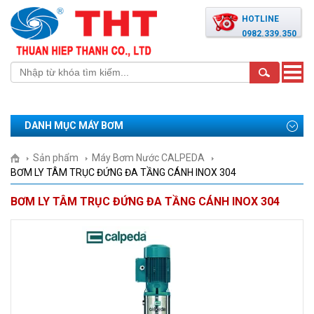
HOTLINE
0982.339.350
Toggle
naviga
DANH MỤC MÁY BƠM
Sản phẩm
Máy Bơm Nước CALPEDA
BƠM LY TÂM TRỤC ĐỨNG ĐA TẦNG CÁNH INOX 304
BƠM LY TÂM TRỤC ĐỨNG ĐA TẦNG CÁNH INOX 304