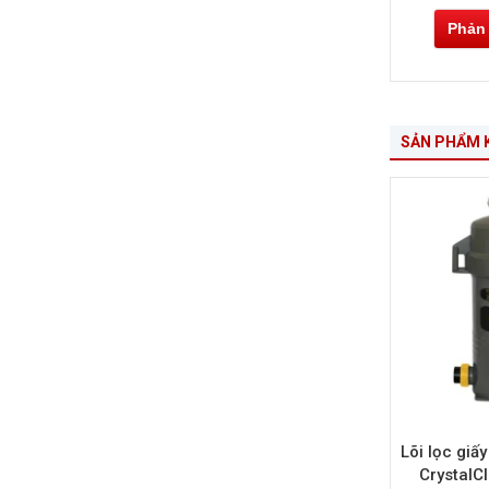
Phản
SẢN PHẨM 
Lõi lọc gi
CrystalC