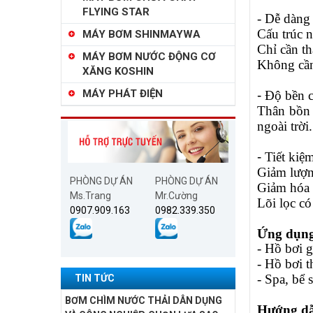
FLYING STAR
- Dễ dàng 
Cấu trúc n
MÁY BƠM SHINMAYWA
Chỉ cần th
MÁY BƠM NƯỚC ĐỘNG CƠ
Không cần
XĂNG KOSHIN
MÁY PHÁT ĐIỆN
-
Độ bền 
Thân bồn 
ngoài trời.
-
Tiết kiệm
Giảm lượng
PHÒNG DỰ ÁN
PHÒNG DỰ ÁN
Giảm hóa c
Ms.Trang
Mr.Cường
Lõi lọc có
0907.909.163
0982.339.350
Ứng dụng
- Hồ bơi g
- Hồ bơi 
- Spa, bể 
TIN TỨC
BƠM CHÌM NƯỚC THẢI DÂN DỤNG
Hướng dẫ