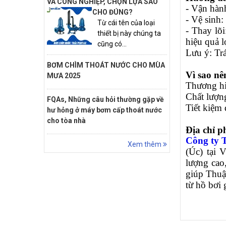
VÀ CÔNG NGHIỆP, CHỌN LỰA SAO
- Vận hàn
CHO ĐÚNG?
- Vệ sinh:
Từ cái tên của loại
- Thay lõ
thiết bị này chúng ta
hiệu quả l
cũng có...
Lưu ý: Trá
BƠM CHÌM THOÁT NƯỚC CHO MÙA
Vì sao n
MƯA 2025
Thương hiệ
Chất lượng
FQAs, Những câu hỏi thường gặp về
Tiết kiệm 
hư hỏng ở máy bơm cấp thoát nước
cho tòa nhà
Địa chỉ p
Công ty
Xem thêm
(Úc) tại 
lượng cao
giúp Thuậ
từ hồ bơi 