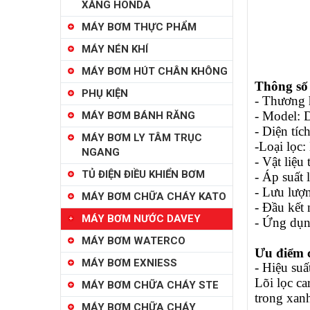
XĂNG HONDA
MÁY BƠM THỰC PHẨM
MÁY NÉN KHÍ
MÁY BƠM HÚT CHÂN KHÔNG
Thông số 
PHỤ KIỆN
- Thương 
- Model: 
MÁY BƠM BÁNH RĂNG
- Diện tích
MÁY BƠM LY TÂM TRỤC
-Loại lọc:
NGANG
- Vật liệ
TỦ ĐIỆN ĐIỀU KHIỂN BƠM
- Áp suất 
- Lưu lượ
MÁY BƠM CHỮA CHÁY KATO
- Đầu kết 
MÁY BƠM NƯỚC DAVEY
- Ứng dụng
MÁY BƠM WATERCO
Ưu điểm 
MÁY BƠM EXNIESS
- Hiệu suấ
Lõi lọc ca
MÁY BƠM CHỮA CHÁY STE
trong xan
MÁY BƠM CHỮA CHÁY