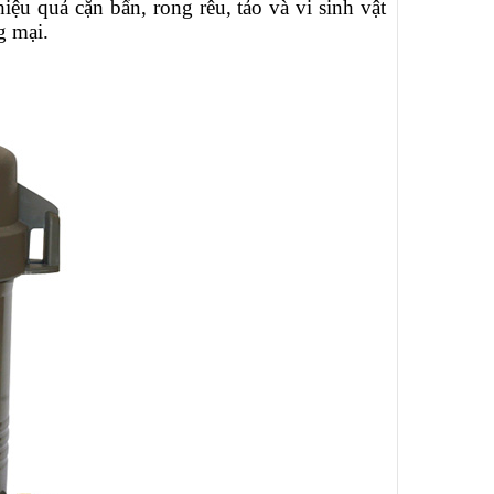
 hiệu quả cặn bẩn, rong rêu, tảo và vi sinh vật
g mại.