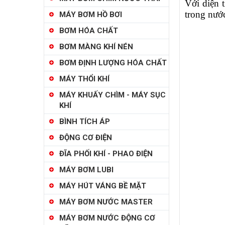
Với diện t
trong nước
MÁY BƠM HỒ BƠI
BƠM HÓA CHẤT
BƠM MÀNG KHÍ NÉN
BƠM ĐỊNH LƯỢNG HÓA CHẤT
MÁY THỔI KHÍ
MÁY KHUẤY CHÌM - MÁY SỤC
KHÍ
BÌNH TÍCH ÁP
ĐỘNG CƠ ĐIỆN
ĐĨA PHỐI KHÍ - PHAO ĐIỆN
MÁY BƠM LUBI
MÁY HÚT VÁNG BỀ MẶT
MÁY BƠM NƯỚC MASTER
MÁY BƠM NƯỚC ĐỘNG CƠ