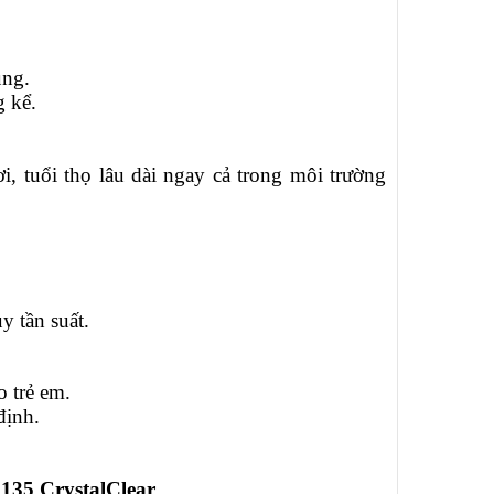
ụng.
 kể.
 tuổi thọ lâu dài ngay cả trong môi trường
y tần suất.
o trẻ em.
định.
135 CrystalClear