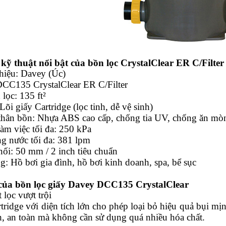
kỹ thuật nổi bật của bồn lọc CrystalClear ER C/Filter
hiệu: Davey (Úc)
DCC135 CrystalClear ER C/Filter
 lọc: 135 ft²
 Lõi giấy Cartridge (lọc tinh, dễ vệ sinh)
u thân bồn: Nhựa ABS cao cấp, chống tia UV, chống ăn mò
làm việc tối đa: 250 kPa
ng nước tối đa: 381 lpm
nối: 50 mm / 2 inch tiêu chuẩn
: Hồ bơi gia đình, hồ bơi kinh doanh, spa, bể sục
của bồn lọc giấy Davey DCC135 CrystalClear
t lọc vượt trội
rtridge với diện tích lớn cho phép loại bỏ hiệu quả bụi m
h, an toàn mà không cần sử dụng quá nhiều hóa chất.