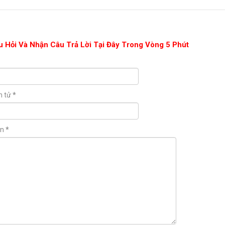
u Hỏi Và Nhận Câu Trả Lời Tại Đây Trong Vòng 5 Phút
n tử
*
ận
*