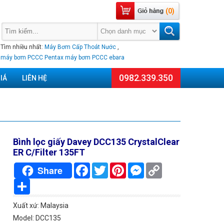
(0)
Tìm nhiều nhất:
Máy Bơm Cấp Thoát Nước
,
máy bơm PCCC Pentax
máy bơm PCCC ebara
0982.339.350
IÁ
LIÊN HỆ
Bình lọc giấy Davey DCC135 CrystalClear
ER C/Filter 135FT
Facebook
Twitter
Pinterest
Messenger
Copy
Share
Link
Chia
sẻ
Xuất xứ: Malaysia
Model: DCC135