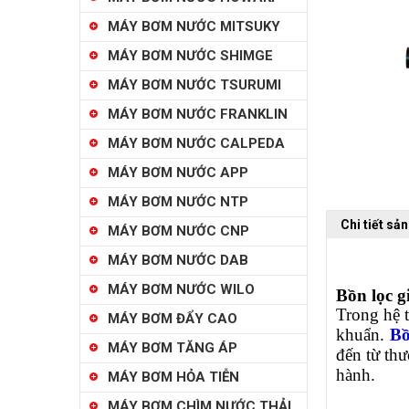
MÁY BƠM NƯỚC MITSUKY
MÁY BƠM NƯỚC SHIMGE
MÁY BƠM NƯỚC TSURUMI
MÁY BƠM NƯỚC FRANKLIN
MÁY BƠM NƯỚC CALPEDA
MÁY BƠM NƯỚC APP
MÁY BƠM NƯỚC NTP
Chi tiết sả
MÁY BƠM NƯỚC CNP
MÁY BƠM NƯỚC DAB
MÁY BƠM NƯỚC WILO
Bồn lọc g
Trong hệ 
MÁY BƠM ĐẨY CAO
khuẩn.
Bồ
MÁY BƠM TĂNG ÁP
đến từ thư
hành.
MÁY BƠM HỎA TIỄN
MÁY BƠM CHÌM NƯỚC THẢI