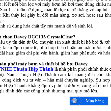
h: Kết nối bồn lọc với máy bơm hồ bơi theo đúng chiều nư
 Sau 1–2 tuần sử dụng, tháo lõi lọc ra rửa bằng vòi áp lực.
i: Khi thấy lõi giấy bị đổi màu nặng, xơ sợi, hoặc sau 
ọc.
nh sử dụng hóa chất tẩy rửa mạnh để vệ sinh lõi.
ên chọn Davey DCC135 CrystalClear?
u uy tín đến từ Úc, chuyên sản xuất thiết bị hồ bơi & xử 
 kiểm định quốc tế, phù hợp tiêu chuẩn an toàn nước sinh 
dài hạn: giảm chi phí vận hành, giảm hao phí nước và hóa 
hân phối máy bơm và thiết bị hồ bơi Davey
 TNHH Thuận Hiệp Thành
là nhà phân phối chính thức
Việt Nam. Thuận Hiệp Thành cam kết mang đến cho kh
, cùng dịch vụ tư vấn – hậu mãi chuyên nghiệp. Sự hợp 
n Hiệp Thành khẳng định vị thế là đơn vị cung cấp thiết
gia đình đến các công trình thương mại quy mô lớn.