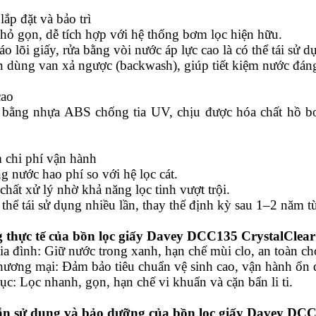
lắp đặt và bảo trì
hỏ gọn, dễ tích hợp với hệ thống bơm lọc hiện hữu.
áo lõi giấy, rửa bằng vòi nước áp lực cao là có thể tái sử d
 dùng van xả ngược (backwash), giúp tiết kiệm nước đáng
cao
bằng nhựa ABS chống tia UV, chịu được hóa chất hồ bơi,
 chi phí vận hành
 nước hao phí so với hệ lọc cát.
hất xử lý nhờ khả năng lọc tinh vượt trội.
 thể tái sử dụng nhiều lần, thay thế định kỳ sau 1–2 năm tù
 thực tế của bồn lọc giấy Davey DCC135 CrystalClear
ia đình: Giữ nước trong xanh, hạn chế mùi clo, an toàn ch
thương mại: Đảm bảo tiêu chuẩn vệ sinh cao, vận hành ổn 
sục: Lọc nhanh, gọn, hạn chế vi khuẩn và cặn bẩn li ti.
n sử dụng và bảo dưỡng của
bồn lọc giấy Davey DCC