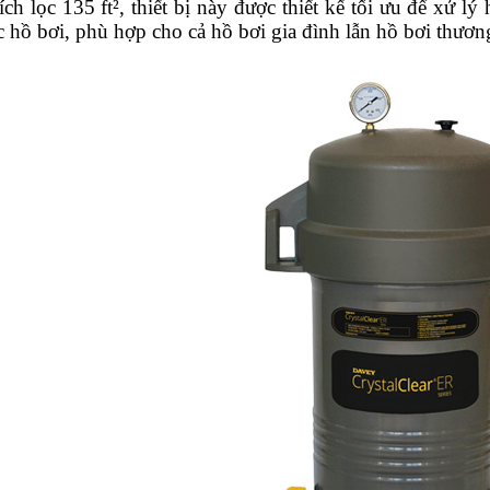
ích lọc 135 ft², thiết bị này được thiết kế tối ưu để xử lý
 hồ bơi, phù hợp cho cả hồ bơi gia đình lẫn hồ bơi thươn