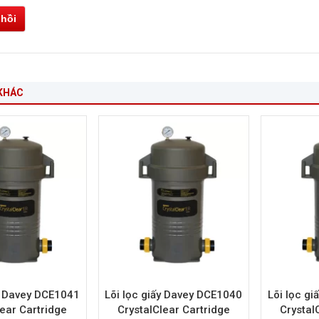
 hồi
KHÁC
ấy Davey DCE1041
Lõi lọc giấy Davey DCE1040
Lõi lọc g
lear Cartridge
CrystalClear Cartridge
Crystal