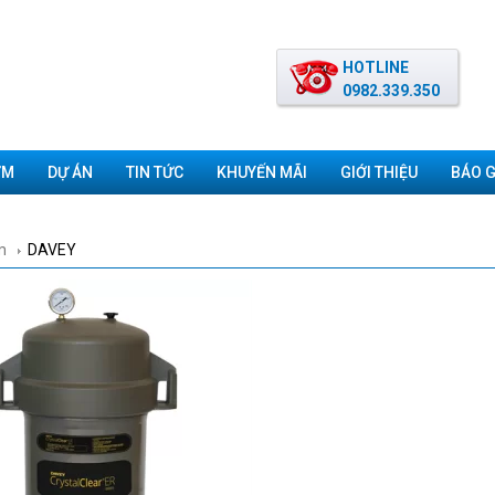
HOTLINE
0982.339.350
ƠM
DỰ ÁN
TIN TỨC
KHUYẾN MÃI
GIỚI THIỆU
BÁO G
m
DAVEY