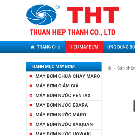
TRANG CHỦ
HIỆU MÁY BƠM
ỨNG DỤNG B
DANH MỤC MÁY BƠM
Sản phẩ
MÁY BƠM CHỮA CHÁY MARO
MÁY BƠM GIẢM GIÁ
MÁY BƠM NƯỚC PENTAX
MÁY BƠM NƯỚC EBARA
MÁY BƠM NƯỚC MARO
MÁY BƠM NƯỚC KAIQUAN
MÁY BƠM NƯỚC HOWAKI