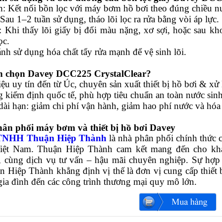
h: Kết nối bồn lọc với máy bơm hồ bơi theo đúng chiều nư
 Sau 1–2 tuần sử dụng, tháo lõi lọc ra rửa bằng vòi áp lực.
i: Khi thấy lõi giấy bị đổi màu nặng, xơ sợi, hoặc sau 
ọc.
nh sử dụng hóa chất tẩy rửa mạnh để vệ sinh lõi.
ên chọn Davey DCC225 CrystalClear?
u uy tín đến từ Úc, chuyên sản xuất thiết bị hồ bơi & xử 
 kiểm định quốc tế, phù hợp tiêu chuẩn an toàn nước sinh 
dài hạn: giảm chi phí vận hành, giảm hao phí nước và hóa 
hân phối máy bơm và thiết bị hồ bơi Davey
 TNHH Thuận Hiệp Thành
là nhà phân phối chính thức
Việt Nam. Thuận Hiệp Thành cam kết mang đến cho kh
, cùng dịch vụ tư vấn – hậu mãi chuyên nghiệp. Sự hợp 
n Hiệp Thành khẳng định vị thế là đơn vị cung cấp thiết
gia đình đến các công trình thương mại quy mô lớn.