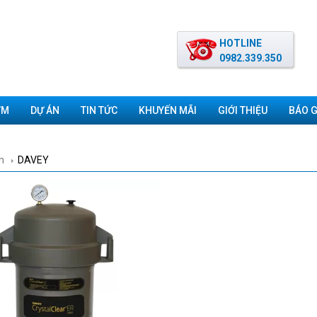
HOTLINE
0982.339.350
ƠM
DỰ ÁN
TIN TỨC
KHUYẾN MÃI
GIỚI THIỆU
BÁO G
m
DAVEY