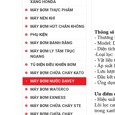
XĂNG HONDA
MÁY BƠM THỰC PHẨM
MÁY NÉN KHÍ
MÁY BƠM HÚT CHÂN KHÔNG
Thông số 
PHỤ KIỆN
- Thương 
- Model: 
MÁY BƠM BÁNH RĂNG
- Diện tích
MÁY BƠM LY TÂM TRỤC
-Loại lọc:
NGANG
- Vật liệ
TỦ ĐIỆN ĐIỀU KHIỂN BƠM
- Áp suất 
- Lưu lượ
MÁY BƠM CHỮA CHÁY KATO
- Đầu kết 
MÁY BƠM NƯỚC DAVEY
- Ứng dụng
MÁY BƠM WATERCO
Ưu điểm 
MÁY BƠM EXNIESS
- Hiệu suấ
Lõi lọc ca
MÁY BƠM CHỮA CHÁY STE
trong xan
MÁY BƠM CHỮA CHÁY