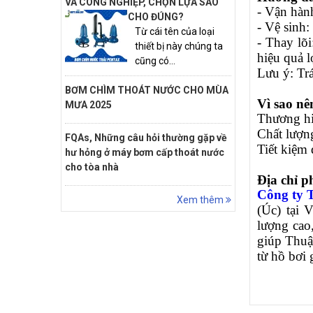
VÀ CÔNG NGHIỆP, CHỌN LỰA SAO
- Vận hàn
CHO ĐÚNG?
- Vệ sinh:
Từ cái tên của loại
- Thay lõ
thiết bị này chúng ta
hiệu quả l
cũng có...
Lưu ý: Trá
BƠM CHÌM THOÁT NƯỚC CHO MÙA
Vì sao n
MƯA 2025
Thương hiệ
Chất lượng
FQAs, Những câu hỏi thường gặp về
Tiết kiệm 
hư hỏng ở máy bơm cấp thoát nước
cho tòa nhà
Địa chỉ p
Công ty
Xem thêm
(Úc) tại 
lượng cao
giúp Thuậ
từ hồ bơi 