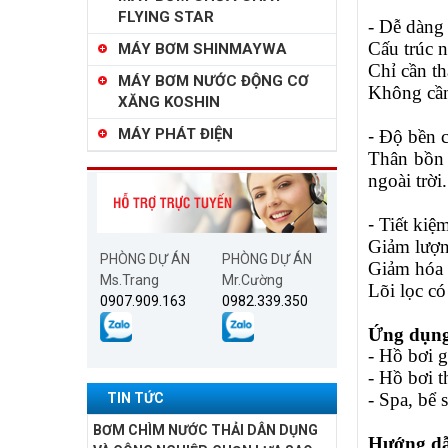
FLYING STAR
- Dễ dàng 
Cấu trúc n
MÁY BƠM SHINMAYWA
Chỉ cần th
MÁY BƠM NƯỚC ĐỘNG CƠ
Không cần
XĂNG KOSHIN
MÁY PHÁT ĐIỆN
-
Độ bền 
Thân bồn 
ngoài trời.
-
Tiết kiệm
Giảm lượng
PHÒNG DỰ ÁN
PHÒNG DỰ ÁN
Giảm hóa c
Ms.Trang
Mr.Cường
Lõi lọc có
0907.909.163
0982.339.350
Ứng dụng
- Hồ bơi g
- Hồ bơi 
- Spa, bể 
TIN TỨC
BƠM CHÌM NƯỚC THẢI DÂN DỤNG
Hướng dẫ