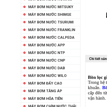
MÁY BƠM NƯỚC MITSUKY
MÁY BƠM NƯỚC SHIMGE
MÁY BƠM NƯỚC TSURUMI
MÁY BƠM NƯỚC FRANKLIN
MÁY BƠM NƯỚC CALPEDA
MÁY BƠM NƯỚC APP
MÁY BƠM NƯỚC NTP
Chi tiết sả
MÁY BƠM NƯỚC CNP
MÁY BƠM NƯỚC DAB
MÁY BƠM NƯỚC WILO
Bồn lọc g
Trong hệ 
MÁY BƠM ĐẨY CAO
khuẩn.
Bồ
MÁY BƠM TĂNG ÁP
cấp đến từ
vận hành.
MÁY BƠM HỎA TIỄN
MÁY BƠM CHÌM NƯỚC THẢI