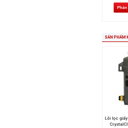
Phản
SẢN PHẨM 
Lõi lọc gi
CrystalC