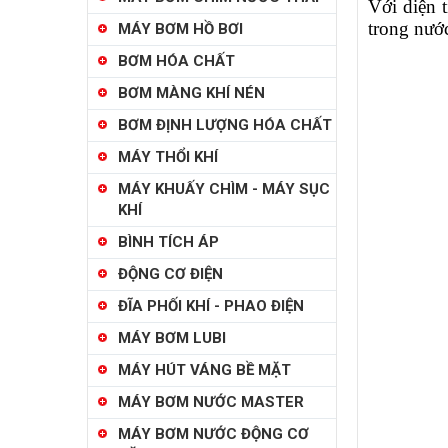
Với diện t
trong nước
MÁY BƠM HỒ BƠI
BƠM HÓA CHẤT
BƠM MÀNG KHÍ NÉN
BƠM ĐỊNH LƯỢNG HÓA CHẤT
MÁY THỔI KHÍ
MÁY KHUẤY CHÌM - MÁY SỤC
KHÍ
BÌNH TÍCH ÁP
ĐỘNG CƠ ĐIỆN
ĐĨA PHỐI KHÍ - PHAO ĐIỆN
MÁY BƠM LUBI
MÁY HÚT VÁNG BỀ MẶT
MÁY BƠM NƯỚC MASTER
MÁY BƠM NƯỚC ĐỘNG CƠ