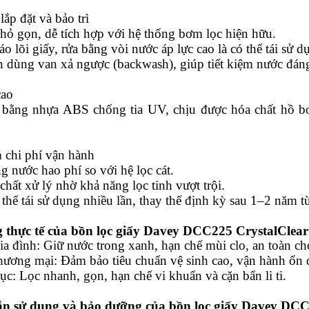
lắp đặt và bảo trì
hỏ gọn, dễ tích hợp với hệ thống bơm lọc hiện hữu.
áo lõi giấy, rửa bằng vòi nước áp lực cao là có thể tái sử d
 dùng van xả ngược (backwash), giúp tiết kiệm nước đáng
cao
bằng nhựa ABS chống tia UV, chịu được hóa chất hồ bơi,
 chi phí vận hành
 nước hao phí so với hệ lọc cát.
hất xử lý nhờ khả năng lọc tinh vượt trội.
 thể tái sử dụng nhiều lần, thay thế định kỳ sau 1–2 năm tù
 thực tế của bồn lọc giấy Davey DCC225 CrystalClear
ia đình: Giữ nước trong xanh, hạn chế mùi clo, an toàn ch
thương mại: Đảm bảo tiêu chuẩn vệ sinh cao, vận hành ổn 
sục: Lọc nhanh, gọn, hạn chế vi khuẩn và cặn bẩn li ti.
n sử dụng và bảo dưỡng của
bồn lọc giấy Davey DCC