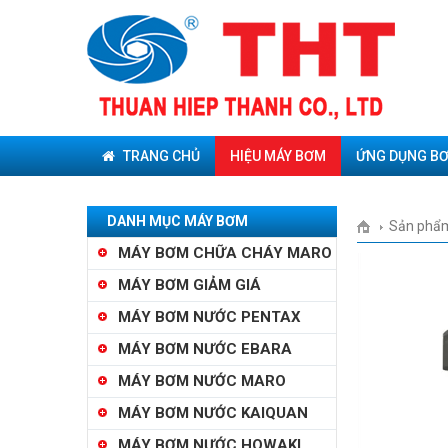
TRANG CHỦ
HIỆU MÁY BƠM
ỨNG DỤNG B
DANH MỤC MÁY BƠM
Sản phẩ
MÁY BƠM CHỮA CHÁY MARO
MÁY BƠM GIẢM GIÁ
MÁY BƠM NƯỚC PENTAX
MÁY BƠM NƯỚC EBARA
MÁY BƠM NƯỚC MARO
MÁY BƠM NƯỚC KAIQUAN
MÁY BƠM NƯỚC HOWAKI