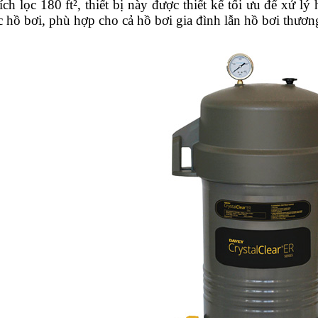
ích lọc 180 ft², thiết bị này được thiết kế tối ưu để xử lý
 hồ bơi, phù hợp cho cả hồ bơi gia đình lẫn hồ bơi thươn