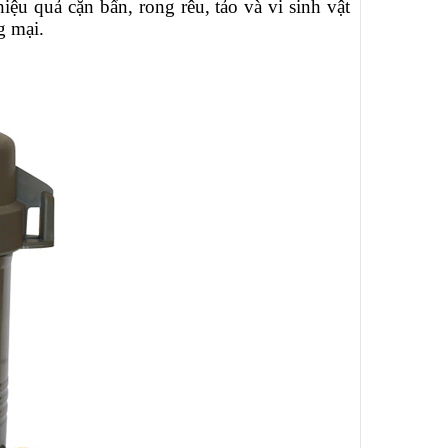
 hiệu quả cặn bẩn, rong rêu, tảo và vi sinh vật
g mại.