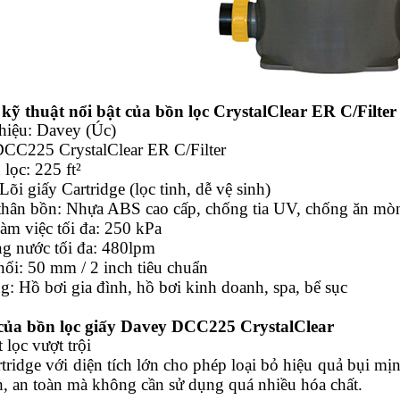
kỹ thuật nổi bật của bồn lọc CrystalClear ER C/Filter
hiệu: Davey (Úc)
DCC225 CrystalClear ER C/Filter
 lọc: 225 ft²
 Lõi giấy Cartridge (lọc tinh, dễ vệ sinh)
u thân bồn: Nhựa ABS cao cấp, chống tia UV, chống ăn mò
làm việc tối đa: 250 kPa
ng nước tối đa: 480lpm
nối: 50 mm / 2 inch tiêu chuẩn
: Hồ bơi gia đình, hồ bơi kinh doanh, spa, bể sục
của bồn lọc giấy Davey DCC225 CrystalClear
t lọc vượt trội
rtridge với diện tích lớn cho phép loại bỏ hiệu quả bụi m
h, an toàn mà không cần sử dụng quá nhiều hóa chất.