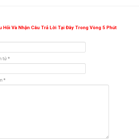
u Hỏi Và Nhận Câu Trả Lời Tại Đây Trong Vòng 5 Phút
n tử
*
ận
*