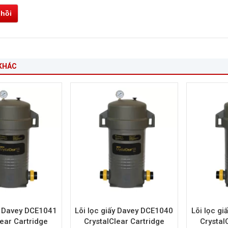
 hồi
KHÁC
ấy Davey DCE1041
Lõi lọc giấy Davey DCE1040
Lõi lọc g
lear Cartridge
CrystalClear Cartridge
Crystal