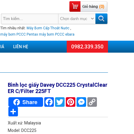
(0)
Tìm nhiều nhất:
Máy Bơm Cấp Thoát Nước
,
máy bơm PCCC Pentax
máy bơm PCCC ebara
0982.339.350
IÁ
LIÊN HỆ
Bình lọc giấy Davey DCC225 CrystalClear
ER C/Filter 225FT
Facebook
Twitter
Pinterest
Messenger
Copy
Share
Link
Chia
sẻ
Xuất xứ: Malaysia
Model: DCC225