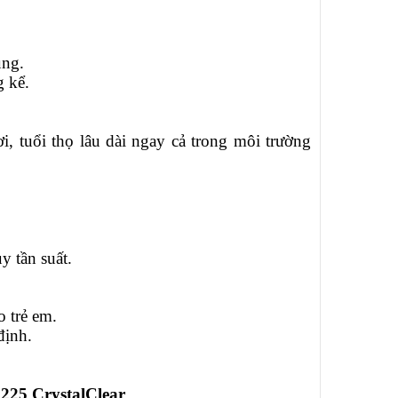
ụng.
 kể.
 tuổi thọ lâu dài ngay cả trong môi trường
y tần suất.
o trẻ em.
định.
225 CrystalClear