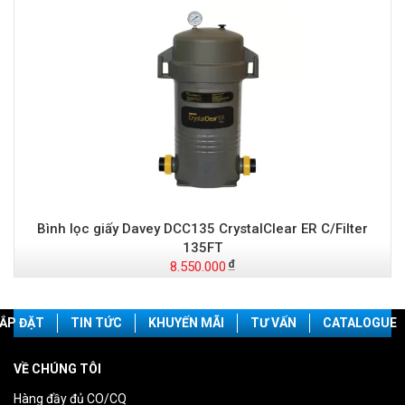
Bình lọc giấy Davey DCC135 CrystalClear ER C/Filter
135FT
8.550.000
ẮP ĐẶT
TIN TỨC
KHUYẾN MÃI
TƯ VẤN
CATALOGUE
VỀ CHÚNG TÔI
Hàng đầy đủ CO/CQ