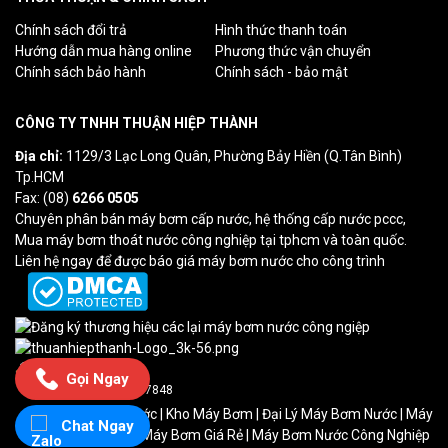
Chính sách đổi trả
Hình thức thanh toán
Hướng dẫn mua hàng online
Phương thức vận chuyển
Chính sách bảo hành
Chính sách - bảo mật
CÔNG TY TNHH THUẬN HIỆP THÀNH
Địa chỉ:
1129/3 Lạc Long Quân, Phường Bảy Hiền (Q.Tân Bình)
Tp.HCM
Fax: (08)
6266 0505
Chuyên phân bán máy bơm cấp nước, hệ thống cấp nước pccc,
Mua máy bơm thoát nước công nghiệp tại tphcm và toàn quốc.
Liên hệ ngay để được báo giá máy bơm nước cho công trình
Lượt truy cập: 11
Gọi Ngay
Tổng truy cập: 237848
Máy Bơm Cấp Nước
|
Kho Máy Bơm
| Đại Lý Máy Bơm Nước | Máy
Chat Ngay
Bơm Nước HCM | Máy Bơm Giá Rẻ | Máy Bơm Nước Công Nghiệp