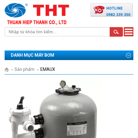
HOTLINE
0982.339.350
Toggle
naviga
DANH MỤC MÁY BƠM
Sản phẩm
EMAUX