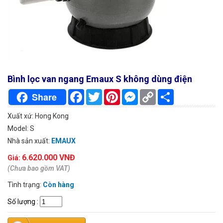
Bình lọc van ngang Emaux S không dùng điện
Facebook
Twitter
Pinterest
Messenger
Copy
Chia
Share
Link
sẻ
Xuất xứ: Hong Kong
Model: S
Nhà sản xuất:
EMAUX
6.620.000 VNĐ
Giá:
(Chưa bao gồm VAT)
Tình trạng:
Còn hàng
Số lượng
: