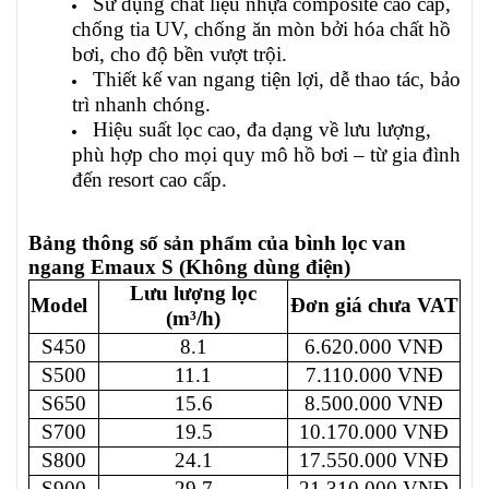
Sử dụng chất liệu nhựa composite cao cấp,
chống tia UV, chống ăn mòn bởi hóa chất hồ
bơi, cho độ bền vượt trội.
Thiết kế van ngang tiện lợi, dễ thao tác, bảo
trì nhanh chóng.
Hiệu suất lọc cao, đa dạng về lưu lượng,
phù hợp cho mọi quy mô hồ bơi – từ gia đình
đến resort cao cấp.
Bảng thông số sản phẩm của bình lọc van
ngang Emaux S (Không dùng điện)
Lưu lượng lọc
Model
Đơn giá chưa VAT
(m³/h)
S450
8.1
6.620.000 VNĐ
S500
11.1
7.110.000 VNĐ
S650
15.6
8.500.000 VNĐ
S700
19.5
10.170.000 VNĐ
S800
24.1
17.550.000 VNĐ
S900
29.7
21.310.000 VNĐ