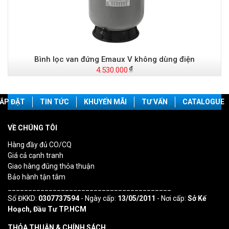
Bình lọc van đứng Emaux V không dùng điện
4.530.000
ẮP ĐẶT
TIN TỨC
KHUYẾN MÃI
TƯ VẤN
CATALOGUE
VỀ CHÚNG TÔI
Hàng đầy đủ CO/CQ
Giá cả cạnh tranh
Giao hàng đúng thỏa thuận
Bảo hành tận tâm
________________________________________
Số ĐKKD:
0307737594
- Ngày cấp:
13/05/2011
- Nơi cấp:
Sở Kế
Hoạch, Đầu Tư TP.HCM
THỎA THUẬN & CHÍNH SÁCH