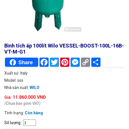
Bình tích áp 100lít Wilo VESSEL-BOOST-100L-16B-
VT-M-G1
Facebook
Twitter
Pinterest
Messenger
Copy
Chia
Share
Link
sẻ
Xuất xứ: Italy
Model: sss
Nhà sản xuất:
WILO
11.860.000 VNĐ
Giá:
(Chưa bao gồm VAT)
Tình trạng:
Còn hàng
Số lượng
: