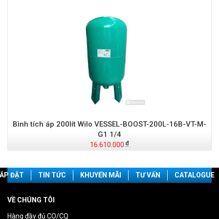
Bình tích áp 200lít Wilo VESSEL-BOOST-200L-16B-VT-M-
G1 1/4
16.610.000
ẮP ĐẶT
TIN TỨC
KHUYẾN MÃI
TƯ VẤN
CATALOGUE
VỀ CHÚNG TÔI
Hàng đầy đủ CO/CQ