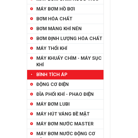
MÁY BƠM HỒ BƠI
BƠM HÓA CHẤT
BƠM MÀNG KHÍ NÉN
BƠM ĐỊNH LƯỢNG HÓA CHẤT
MÁY THỔI KHÍ
MÁY KHUẤY CHÌM - MÁY SỤC
KHÍ
BÌNH TÍCH ÁP
ĐỘNG CƠ ĐIỆN
ĐĨA PHỐI KHÍ - PHAO ĐIỆN
MÁY BƠM LUBI
MÁY HÚT VÁNG BỀ MẶT
MÁY BƠM NƯỚC MASTER
MÁY BƠM NƯỚC ĐỘNG CƠ