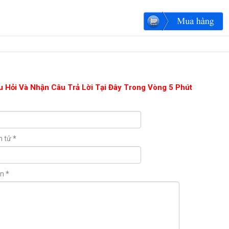
u Hỏi Và Nhận Câu Trả Lời Tại Đây Trong Vòng 5 Phút
n tử
*
ận
*