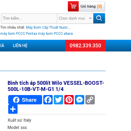
(0)
Tìm nhiều nhất:
Máy Bơm Cấp Thoát Nước
,
máy bơm PCCC Pentax
máy bơm PCCC ebara
0982.339.350
IÁ
LIÊN HỆ
Bình tích áp 500lít Wilo VESSEL-BOOST-
500L-10B-VT-M-G1 1/4
Facebook
Twitter
Pinterest
Messenger
Copy
Share
Link
Chia
sẻ
Xuất xứ: Italy
Model: sss