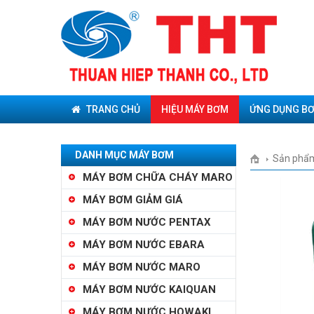
TRANG CHỦ
HIỆU MÁY BƠM
ỨNG DỤNG B
DANH MỤC MÁY BƠM
Sản phẩ
MÁY BƠM CHỮA CHÁY MARO
MÁY BƠM GIẢM GIÁ
MÁY BƠM NƯỚC PENTAX
MÁY BƠM NƯỚC EBARA
MÁY BƠM NƯỚC MARO
MÁY BƠM NƯỚC KAIQUAN
MÁY BƠM NƯỚC HOWAKI