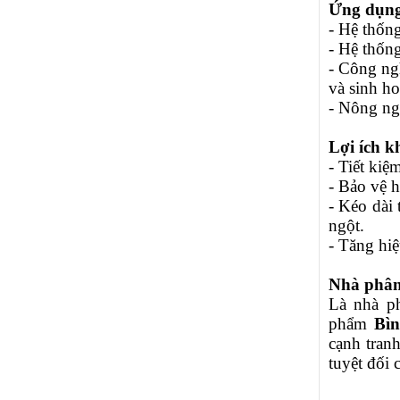
Ứng dụng
- Hệ thống
- Hệ thốn
- Công ng
và sinh ho
- Nông ngh
Lợi ích 
- Tiết kiệ
- Bảo vệ 
- Kéo dài 
ngột.
- Tăng hiệ
Nhà phân 
Là nhà p
phẩm
Bì
cạnh tran
tuyệt đối 