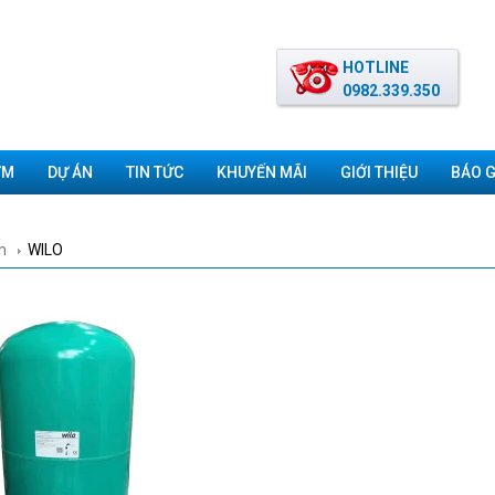
HOTLINE
0982.339.350
ƠM
DỰ ÁN
TIN TỨC
KHUYẾN MÃI
GIỚI THIỆU
BÁO G
m
WILO