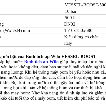
VESSEL-BOOST-500
10 bar
h
500 lít
ng
DN32
ước (WxDxH) mm
1510x750x680
h
Kiểu đứng có chân
Italy
g nổi bật của Bình tích áp Wilo VESSEL-BOOST
 áp lực nước:
Bình tích áp Wilo
giúp duy trì áp lực nước 
 yếu hoặc không đều, đảm bảo sự thoải mái và tiện nghi k
 năng lượng: Khi hệ thống máy bơm bị yếu hoặc nhu cầu 
thêm nước để đáp ứng nhu cầu, đảm bảo hoạt động liên tục
t khí: Bọt khí trong nước có thể gây ăn mòn và hư hỏng c
 lượng bọt khí, bảo vệ hệ thống bơm và các thiết bị khác.
ổi thọ máy bơm: Nhờ khả năng ổn định áp lực và giảm 
kéo dài tuổi thọ của máy bơm, tiết kiệm chi phí bảo trì và 