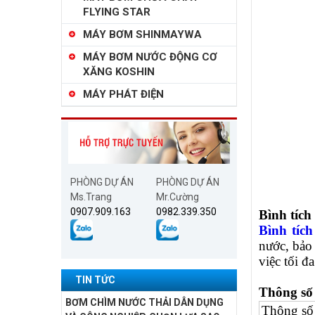
FLYING STAR
MÁY BƠM SHINMAYWA
MÁY BƠM NƯỚC ĐỘNG CƠ
XĂNG KOSHIN
MÁY PHÁT ĐIỆN
PHÒNG DỰ ÁN
PHÒNG DỰ ÁN
Ms.Trang
Mr.Cường
0907.909.163
0982.339.350
Bình tích
Bình tí
nước, bảo 
việc tối 
TIN TỨC
Thông số
BƠM CHÌM NƯỚC THẢI DÂN DỤNG
Thông số