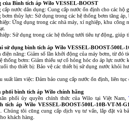
 của Bình tích áp Wilo VESSEL-BOOST
 cấp nước dân dụng: Cung cấp nước ổn định cho các hộ gia
g bơm thủy lực: Sử dụng trong các hệ thống bơm tăng áp, 
hiệp: Ứng dụng trong các nhà máy, xí nghiệp, khu công n
ạt.
iệp: Sử dụng trong các hệ thống tưới tiêu tự động, giúp t
khi sử dụng bình tích áp Wilo VESSEL-BOOST-500L-
m điện năng: Giảm số lần khởi động của máy bơm, từ đó tiế
hệ thống bơm: Giảm thiểu sự cố hỏng hóc do áp lực nước 
tuổi thọ thiết bị: Bảo vệ các thiết bị sử dụng nước khỏi 
u suất làm việc: Đảm bảo cung cấp nước ổn định, liên tục 
phối bình tích áp Wilo chính hãng
hân phối ủy quyền chính thức của Wilo tại Việt Nam,
nh tích áp Wilo VESSEL-BOOST-500L-10B-VT-M-G1
h. Chúng tôi cũng cung cấp dịch vụ tư vấn, lắp đặt và 
cho khách hàng.