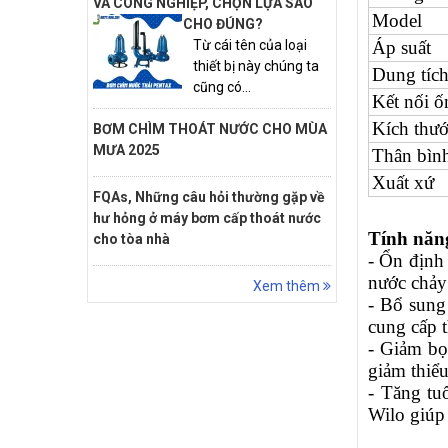
VÀ CÔNG NGHIỆP, CHỌN LỰA SAO
Model
CHO ĐÚNG?
Áp suất
Từ cái tên của loại
thiết bị này chúng ta
Dung tíc
cũng có...
Kết nối ố
Kích th
BƠM CHÌM THOÁT NƯỚC CHO MÙA
MƯA 2025
Thân bìn
Xuất xứ
FQAs, Những câu hỏi thường gặp về
hư hỏng ở máy bơm cấp thoát nước
Tính năn
cho tòa nhà
- Ổn định
nước chảy
Xem thêm
- Bổ sung
cung cấp 
- Giảm bọ
giảm thiểu
- Tăng tu
Wilo giúp 