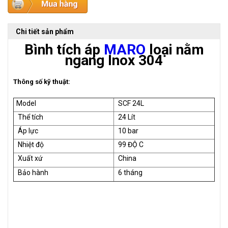
Chi tiết sản phẩm
Bình tích áp
MARO
loại nằm
ngang Inox 304
Thông số kỹ thuật:
Model
SCF 24L
Thể tích
24 Lít
Áp lực
10 bar
Nhiệt độ
99 ĐỘ C
Xuất xứ
China
Bảo hành
6 tháng