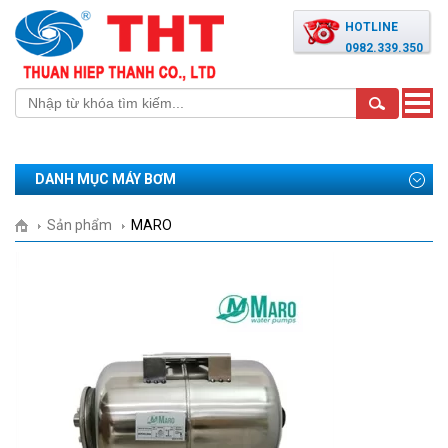
HOTLINE
0982.339.350
Toggle
naviga
DANH MỤC MÁY BƠM
Sản phẩm
MARO