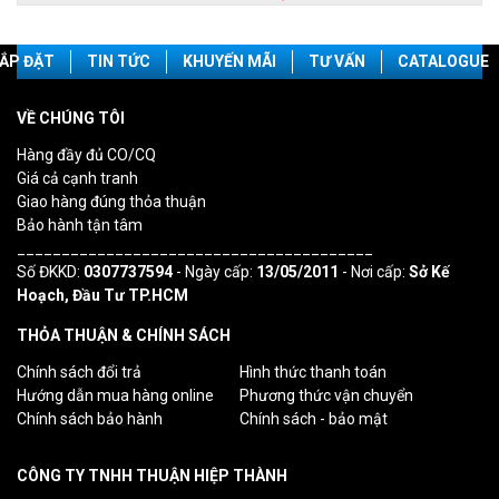
ẮP ĐẶT
TIN TỨC
KHUYẾN MÃI
TƯ VẤN
CATALOGUE
VỀ CHÚNG TÔI
Hàng đầy đủ CO/CQ
Giá cả cạnh tranh
Giao hàng đúng thỏa thuận
Bảo hành tận tâm
________________________________________
Số ĐKKD:
0307737594
- Ngày cấp:
13/05/2011
- Nơi cấp:
Sở Kế
Hoạch, Đầu Tư TP.HCM
THỎA THUẬN & CHÍNH SÁCH
Chính sách đổi trả
Hình thức thanh toán
Hướng dẫn mua hàng online
Phương thức vận chuyển
Chính sách bảo hành
Chính sách - bảo mật
CÔNG TY TNHH THUẬN HIỆP THÀNH