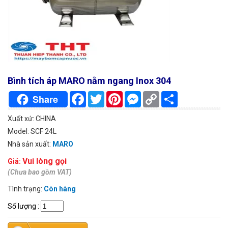
Bình tích áp MARO nằm ngang Inox 304
Facebook
Twitter
Pinterest
Messenger
Copy
Chia
Share
Link
sẻ
Xuất xứ: CHINA
Model: SCF 24L
Nhà sản xuất:
MARO
Vui lòng gọi
Giá:
(Chưa bao gồm VAT)
Tình trạng:
Còn hàng
Số lượng
: