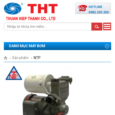
HOTLINE
0982.339.350
Toggle
naviga
DANH MỤC MÁY BƠM
Sản phẩm
NTP