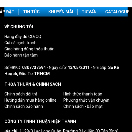
ẮP ĐẶT
TIN TỨC
KHUYẾN MÃI
TƯ VẤN
CATALOGUE
VỀ CHÚNG TÔI
Hàng đầy đủ CO/CQ
Giá cả cạnh tranh
Giao hàng đúng thỏa thuận
Bảo hành tận tâm
________________________________________
Số ĐKKD:
0307737594
- Ngày cấp:
13/05/2011
- Nơi cấp:
Sở Kế
Hoạch, Đầu Tư TP.HCM
THỎA THUẬN & CHÍNH SÁCH
Chính sách đổi trả
Hình thức thanh toán
Hướng dẫn mua hàng online
Phương thức vận chuyển
Chính sách bảo hành
Chính sách - bảo mật
CÔNG TY TNHH THUẬN HIỆP THÀNH
Địa chỉ:
1129/3 Lạc Long Quân, Phường Bảy Hiền (Q.Tân Bình)