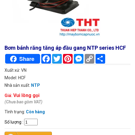
Bơm bánh răng tăng áp đầu gang NTP series HCF
Facebook
Twitter
Pinterest
Messenger
Copy
Chia
Share
Link
sẻ
Xuất xứ: VN
Model: HCF
Nhà sản xuất:
NTP
Vui lòng gọi
Giá:
(Chưa bao gồm VAT)
Tình trạng:
Còn hàng
Số lượng
: