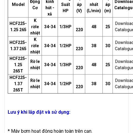
Động
kính
Downloa
Model
Suất
áp
nhất
áp
Cơ
hút -
Catalogu
HP
(V)
(L/min)
(m)
xả
K
HCF225-
Downloa
rờle
34-34
1/3HP
48
25
1.25 265
220
Catalogu
nhiệt
K
HCF225-
Downloa
rờle
34-34
1/2HP
38
30
1.37 265
220
Catalogu
nhiệt
HCF225-
Rờ le
Downloa
1.25
34-34
1/3HP
48
25
nhiệt
220
Catalogu
265T
HCF225-
Rờ le
Downloa
1.37
34-34
1/2HP
38
30
nhiệt
220
Catalogu
265T
Lưu ý khi lắp đặt và sử dụng:
* Máy bơm hoạt động hoàn toàn trên cạn.