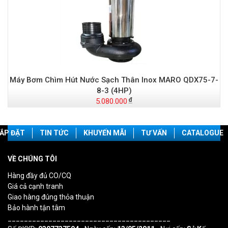
Máy Bơm Chìm Hút Nước Sạch Thân Inox MARO QDX75-7-
8-3 (4HP)
5.080.000
ẮP ĐẶT
TIN TỨC
KHUYẾN MÃI
TƯ VẤN
CATALOGUE
VỀ CHÚNG TÔI
Hàng đầy đủ CO/CQ
Giá cả cạnh tranh
Giao hàng đúng thỏa thuận
Bảo hành tận tâm
________________________________________