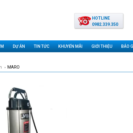
HOTLINE
0982.339.350
ƠM
DỰ ÁN
TIN TỨC
KHUYẾN MÃI
GIỚI THIỆU
BÁO G
m
MARO