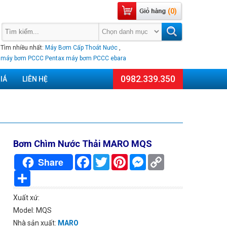
(0)
Tìm nhiều nhất:
Máy Bơm Cấp Thoát Nước
,
máy bơm PCCC Pentax
máy bơm PCCC ebara
0982.339.350
IÁ
LIÊN HỆ
Bơm Chìm Nước Thải MARO MQS
Facebook
Twitter
Pinterest
Messenger
Copy
Share
Link
Chia
sẻ
Xuất xứ:
Model: MQS
Nhà sản xuất:
MARO