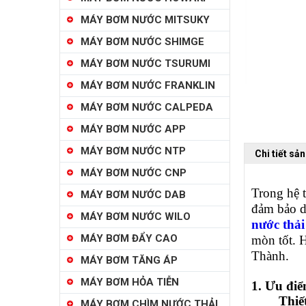
MÁY BƠM NƯỚC MITSUKY
MÁY BƠM NƯỚC SHIMGE
MÁY BƠM NƯỚC TSURUMI
MÁY BƠM NƯỚC FRANKLIN
MÁY BƠM NƯỚC CALPEDA
MÁY BƠM NƯỚC APP
MÁY BƠM NƯỚC NTP
Chi tiết sả
MÁY BƠM NƯỚC CNP
Trong hệ 
MÁY BƠM NƯỚC DAB
đảm bảo d
MÁY BƠM NƯỚC WILO
nước thả
MÁY BƠM ĐẨY CAO
mòn tốt. 
Thành.
MÁY BƠM TĂNG ÁP
MÁY BƠM HỎA TIỄN
1. Ưu điể
Thiế
MÁY BƠM CHÌM NƯỚC THẢI