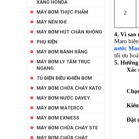
XĂNG HONDA
MÁY BƠM THỰC PHẨM
2
MÁY NÉN KHÍ
MÁY BƠM HÚT CHÂN KHÔNG
4. Vì sa
Maro hiện
PHỤ KIỆN
nước Ma
MÁY BƠM BÁNH RĂNG
tối ưu hoá
MÁY BƠM LY TÂM TRỤC
5. Hướng
NGANG
Xác 
TỦ ĐIỆN ĐIỀU KHIỂN BƠM
MÁY BƠM CHỮA CHÁY KATO
Chọn
MÁY BƠM NƯỚC DAVEY
Kiểm
MÁY BƠM WATERCO
MÁY BƠM EXNIESS
Đặt 
MÁY BƠM CHỮA CHÁY STE
MÁY BƠM CHỮA CHÁY