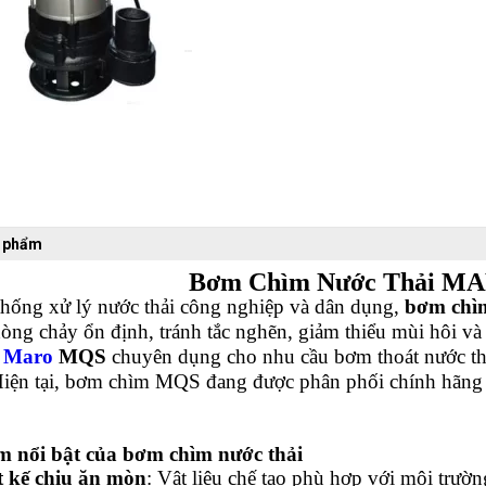
n phẩm
Bơm Chìm Nước Thải 
thống xử lý nước thải công nghiệp và dân dụng,
bơm chìm
òng chảy ổn định, tránh tắc nghẽn, giảm thiểu mùi hôi 
i Maro
MQS
chuyên dụng cho nhu cầu bơm thoát nước thải
Hiện tại, bơm chìm MQS đang được phân phối chính hãng v
m nổi bật của bơm chìm nước thải
t kế chịu ăn mòn
: Vật liệu chế tạo phù hợp với môi trườn