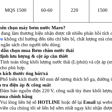
MQS 1500
60-60
220
1500
o nên chọn máy bơm nước Maro?
 đang làm thương hiệu nhận được rất nhiều phản hồi tích 
ro
không chỉ hướng đến tiêu chí bền bỉ, chất lượng mà cò
 ngân sách cho người tiêu dùng.
 dẫn chọn mua Bơm chìm nước thải
định lưu lượng & cột áp cần thiết
Tính toán tổng khối lượng nước thải (L/phút) và cột á
cho phù hợp.
 kích thước ống hút/xả
Phổ biến kích thước 60 mm để tương thích hố ga, đường 
 tra điện áp & công suất
Đảm bảo nguồn điện 220 V, công suất tùy theo khối lượng
mua chính hãng
Vui lòng liên hệ số
HOTLINE
hoặc để lại
Email
tại webs
viên của chúng tôi sẽ liên hệ sớm nhất ngay khi nhận đư