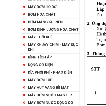
Hoạt
MÁY BƠM HỒ BƠI
Lắp 
lắp.
BƠM HÓA CHẤT
BƠM MÀNG KHÍ NÉN
2. Ứng dụ
Xử lý
BƠM ĐỊNH LƯỢNG HÓA CHẤT
Hệ th
MÁY THỔI KHÍ
Trạm 
Bơm 
MÁY KHUẤY CHÌM - MÁY SỤC
KHÍ
3. Thông
BÌNH TÍCH ÁP
ĐỘNG CƠ ĐIỆN
STT
ĐĨA PHỐI KHÍ - PHAO ĐIỆN
MÁY BƠM LUBI
MÁY HÚT VÁNG BỀ MẶT
1
MÁY BƠM NƯỚC MASTER
MÁY BƠM NƯỚC ĐỘNG CƠ