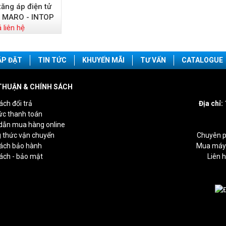
ăng áp điện tử
 MARO - INTOP
á liên hệ
ẮP ĐẶT
TIN TỨC
KHUYẾN MÃI
TƯ VẤN
CATALOGUE
THUẬN & CHÍNH SÁCH
ách đổi trả
Địa chỉ:
ức thanh toán
dẫn mua hàng online
 thức vận chuyển
Chuyên p
sách bảo hành
Mua máy 
ách - bảo mật
Liên 