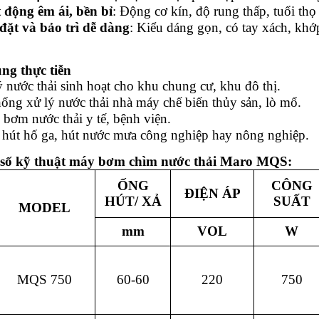
 động êm ái, bền bỉ
: Động cơ kín, độ rung thấp, tuổi th
đặt và bảo trì dễ dàng
: Kiểu dáng gọn, có tay xách, khớp
ng thực tiễn
 nước thải sinh hoạt cho khu chung cư, khu đô thị.
ống xử lý nước thải nhà máy chế biến thủy sản, lò mổ.
bơm nước thải y tế, bệnh viện.
hút hố ga, hút nước mưa công nghiệp hay nông nghiệp.
 số kỹ thuật máy bơm chìm nước thải Maro MQS:
ỐNG
CÔNG
ĐIỆN ÁP
HÚT/ XẢ
SUẤT
MODEL
mm
VOL
W
MQS 750
60-60
220
750