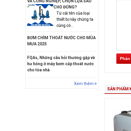
VÀ CÔNG NGHIỆP, CHỌN LỰA SAO
CHO ĐÚNG?
Từ cái tên của loại
thiết bị này chúng ta
cũng có...
BƠM CHÌM THOÁT NƯỚC CHO MÙA
MƯA 2025
FQAs, Những câu hỏi thường gặp về
Phản
hư hỏng ở máy bơm cấp thoát nước
cho tòa nhà
Xem thêm
SẢN PHẨM 