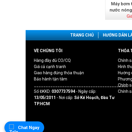
Máy bơm t
nước nóng
Gi
TRANG CHỦ
HƯỚNG DẪN L
VỀ CHÚNG TÔI
THỎA 
Hàng đầy đủ CO/CQ
Chính s
Giá cả cạnh tranh
Hình th
Giao hàng đúng thỏa thuận
Hướng 
Bảo hành tận tâm
Phương
________________________________________
Chính 
Số ĐKKD:
0307737594
- Ngày cấp:
Chính s
13/05/2011
- Nơi cấp:
Sở Kế Hoạch, Đầu Tư
TP.HCM
Chat Ngay