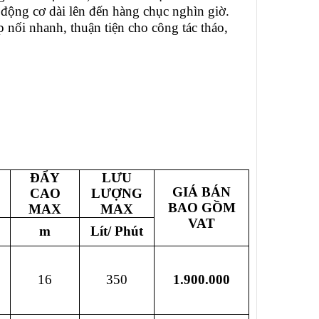
ọ động cơ dài lên đến hàng chục nghìn giờ.
 nối nhanh, thuận tiện cho công tác tháo,
ĐẨY
LƯU
GIÁ BÁN
CAO
LƯỢNG
BAO GỒM
MAX
MAX
VAT
m
Lít/ Phút
16
350
1.900.000