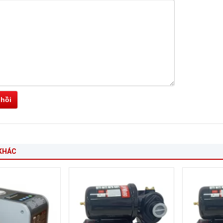
 hồi
KHÁC