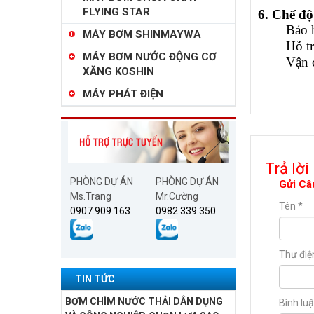
FLYING STAR
6. Chế đ
Bảo 
MÁY BƠM SHINMAYWA
Hỗ tr
MÁY BƠM NƯỚC ĐỘNG CƠ
Vận 
XĂNG KOSHIN
MÁY PHÁT ĐIỆN
Trả lời
PHÒNG DỰ ÁN
PHÒNG DỰ ÁN
Gửi Câ
Ms.Trang
Mr.Cường
Tên
*
0907.909.163
0982.339.350
Thư điệ
TIN TỨC
BƠM CHÌM NƯỚC THẢI DÂN DỤNG
Bình lu