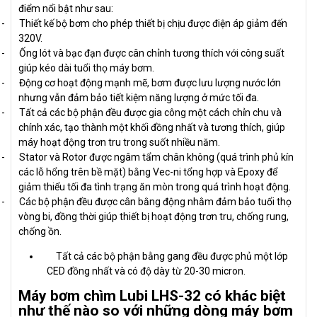
điểm nổi bật như sau:
-
Thiết kế bộ bơm cho phép thiết bị chịu được điện áp giảm đến
320V.
-
Ống lót và bạc đạn được cân chỉnh tương thích với công suất
giúp kéo dài tuổi thọ máy bơm.
-
Động cơ hoạt động mạnh mẽ, bơm được lưu lượng nước lớn
nhưng vẫn đảm bảo tiết kiệm năng lượng ở mức tối đa.
-
Tất cả các bộ phận đều được gia công một cách chỉn chu và
chính xác, tạo thành một khối đồng nhất và tương thích, giúp
máy hoạt động trơn tru trong suốt nhiều năm.
-
Stator và Rotor được ngâm tẩm chân không (quá trình phủ kín
các lỗ hổng trên bề mặt) bằng Vec-ni tổng hợp và Epoxy để
giảm thiểu tối đa tình trạng ăn mòn trong quá trình hoạt động.
-
Các bộ phận đều được cân bằng động nhằm đảm bảo tuổi thọ
vòng bi, đồng thời giúp thiết bị hoạt động trơn tru, chống rung,
chống ồn.
Tất cả các bộ phận bằng gang đều được phủ một lớp
CED đồng nhất và có độ dày từ 20-30 micron.
Máy bơm chìm Lubi LHS-32 có khác biệt
như thế nào so với những dòng máy bơm