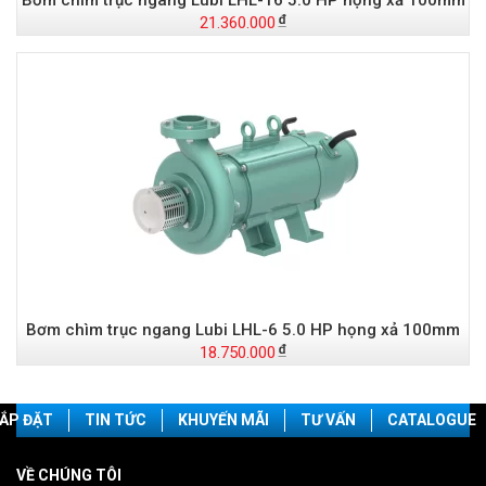
Bơm chìm trục ngang Lubi LHL-16 5.0 HP họng xả 100mm
21.360.000
Bơm chìm trục ngang Lubi LHL-6 5.0 HP họng xả 100mm
18.750.000
ẮP ĐẶT
TIN TỨC
KHUYẾN MÃI
TƯ VẤN
CATALOGUE
VỀ CHÚNG TÔI