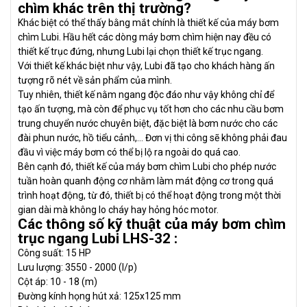
chìm khác trên thị trường?
Khác biệt có thể thấy bằng mắt chính là thiết kế của máy bơm
chìm Lubi. Hầu hết các dòng máy bơm chìm hiện nay đều có
thiết kế trục đứng, nhưng Lubi lại chọn thiết kế trục ngang.
Với thiết kế khác biệt như vậy, Lubi đã tạo cho khách hàng ấn
tượng rõ nét về sản phẩm của mình.
Tuy nhiên, thiết kế nằm ngang độc đáo như vậy không chỉ để
tạo ấn tượng, mà còn để phục vụ tốt hơn cho các nhu cầu bơm
trung chuyển nước chuyên biệt, đặc biệt là bơm nước cho các
đài phun nước, hồ tiểu cảnh,… Đơn vị thi công sẽ không phải đau
đầu vì việc máy bơm có thể bị lộ ra ngoài do quá cao.
Bên cạnh đó, thiết kế của máy bơm chìm Lubi cho phép nước
tuần hoàn quanh động cơ nhằm làm mát động cơ trong quá
trình hoạt động, từ đó, thiết bị có thể hoạt động trong một thời
gian dài mà không lo cháy hay hỏng hóc motor.
Các thông số kỹ thuật của máy bơm chìm
trục ngang Lubi LHS-32 :
Công suất: 15 HP
Lưu lượng: 3550 - 2000 (l/p)
Cột áp: 10 - 18 (m)
Đường kính họng hút xả: 125x125 mm