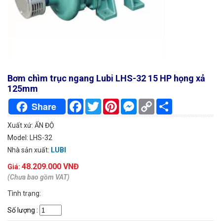
Bơm chìm trục ngang Lubi LHS-32 15 HP họng xả
125mm
Facebook
Twitter
Pinterest
Messenger
Copy
Chia
Share
Link
sẻ
Xuất xứ: ẤN ĐỘ
Model: LHS-32
Nhà sản xuất:
LUBI
48.209.000 VNĐ
Giá:
(Chưa bao gồm VAT)
Tình trạng:
Số lượng
: