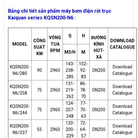
Bảng chi tiết sản phẩm máy bơm điện rời trục
Kaiquan series KQSN200-N6 :
Q
H
VÒNG
ĐƯỜNG
CÔNG
DOWNLOAD
MODEL
TUA
KÍNH
SUẤT
CATALOGUE
RPM
HÚT-
M3/H
M
KW
XẢ
143-
102-
KQSN200-
Download
90
2960
238-
92-
DN200
N6/280
Catalogue
285
83
131-
86-
KQSN200-
Download
75
2960
219-
78-
DN200
N6/258
Catalogue
262
70
124-
77-
KQSN200-
Download
75
2960
207-
70-
DN200
N6/244
Catalogue
248
63
120-
72-
KQSN200-
Download
55
2960
200-
64-
DN200
N6/237
Catalogue
239
57