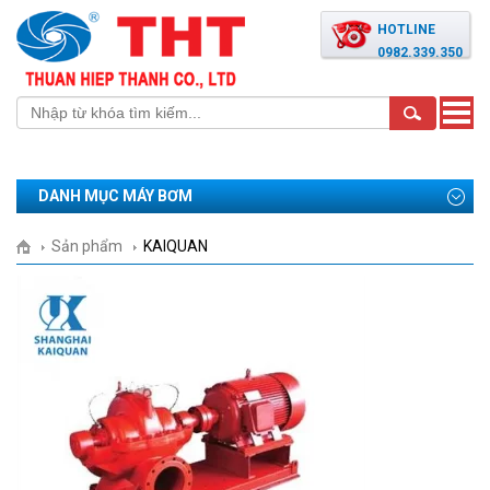
HOTLINE
0982.339.350
Toggle
naviga
DANH MỤC MÁY BƠM
Sản phẩm
KAIQUAN