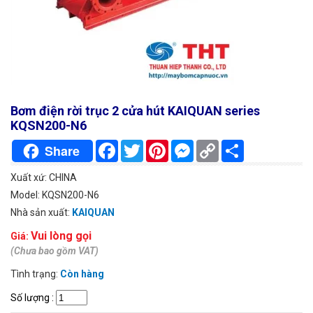
Bơm điện rời trục 2 cửa hút KAIQUAN series
KQSN200-N6
Facebook
Twitter
Pinterest
Messenger
Copy
Chia
Share
Link
sẻ
Xuất xứ: CHINA
Model: KQSN200-N6
Nhà sản xuất:
KAIQUAN
Vui lòng gọi
Giá:
(Chưa bao gồm VAT)
Tình trạng:
Còn hàng
Số lượng
: