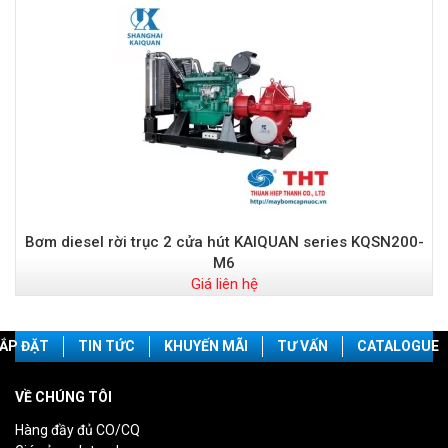
Bơm diesel rời trục 2 cửa hút KAIQUAN series KQSN200-
M6
Giá liên hệ
ẮP ĐẶT
TIN TỨC
KHUYẾN MÃI
TƯ VẤN
CATALOGUE
VỀ CHÚNG TÔI
Hàng đầy đủ CO/CQ