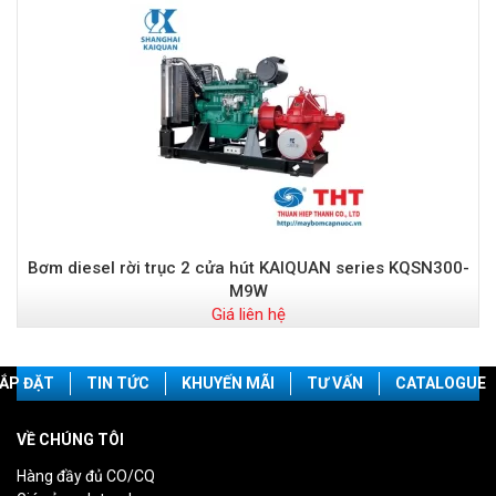
Bơm diesel rời trục 2 cửa hút KAIQUAN series KQSN300-
M9W
Giá liên hệ
ẮP ĐẶT
TIN TỨC
KHUYẾN MÃI
TƯ VẤN
CATALOGUE
VỀ CHÚNG TÔI
Hàng đầy đủ CO/CQ