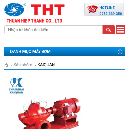
HOTLINE
0982.339.350
Toggle
naviga
DANH MỤC MÁY BƠM
Sản phẩm
KAIQUAN