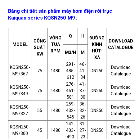
Bảng chi tiết sản phẩm máy bơm điện rời trục
Kaiquan series KQSN250-M9 :
Q
H
VÒNG
ĐƯỜNG
CÔNG
DOWNLOAD
MODEL
TUA
KÍNH
SUẤT
CATALOGUE
RPM
HÚT-
M3/H
M
KW
XẢ
291-
46-
KQSN250-
Download
75
1480
485-
41-
DN250
M9/367
Catalogue
612
34
276-
41-
KQSN250-
Download
75
1480
461-
37-
DN250
M9/349
Catalogue
581
30
259-
36-
KQSN250-
Download
55
1480
432-
32-
DN250
M9/327
Catalogue
545
26
242-
31-
KQSN250-
Download
45
1480
403-
27-
DN250
M9/300
Catalogue
490
23