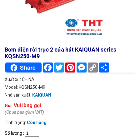
Bơm điện rời trục 2 cửa hút KAIQUAN series
KQSN250-M9
Facebook
Twitter
Pinterest
Messenger
Copy
Chia
Share
Link
sẻ
Xuất xứ: CHINA
Model: KQSN250-M9
Nhà sản xuất:
KAIQUAN
Vui lòng gọi
Giá:
(Chưa bao gồm VAT)
Tình trạng:
Còn hàng
Số lượng
: