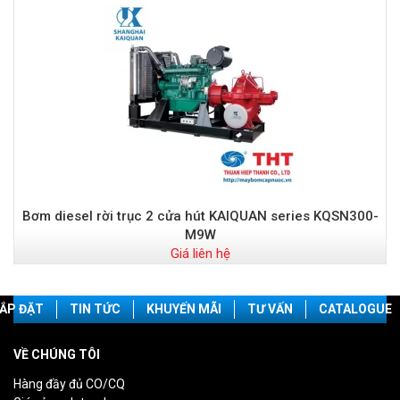
Bơm diesel rời trục 2 cửa hút KAIQUAN series KQSN300-
M9W
Giá liên hệ
ẮP ĐẶT
TIN TỨC
KHUYẾN MÃI
TƯ VẤN
CATALOGUE
VỀ CHÚNG TÔI
Hàng đầy đủ CO/CQ