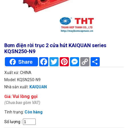
Bơm điện rời trục 2 cửa hút KAIQUAN series
KQSN250-N9
Facebook
Twitter
Pinterest
Messenger
Copy
Chia
Share
Link
sẻ
Xuất xứ: CHINA
Model: KQSN250-N9
Nhà sản xuất:
KAIQUAN
Vui lòng gọi
Giá:
(Chưa bao gồm VAT)
Tình trạng:
Còn hàng
Số lượng
: