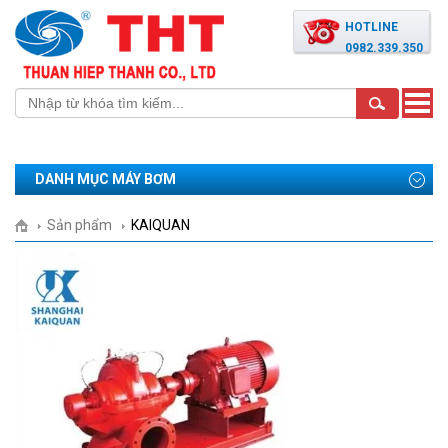
HOTLINE
0982.339.350
Toggle
naviga
DANH MỤC MÁY BƠM
Sản phẩm
KAIQUAN