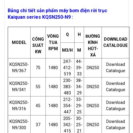
Bảng chi tiết sản phẩm máy bơm điện rời trục
Kaiquan series KQSN250-N9 :
Q
H
VÒNG
ĐƯỜNG
CÔNG
DOWNLOAD
MODEL
TUA
KÍNH
SUẤT
CATALOGUE
RPM
HÚT-
M3/H
M
KW
XẢ
247-
44-
KQSN250-
Download
75
1480
412-
39-
DN250
N9/367
Catalogue
519
33
230-
38-
KQSN250-
Download
55
1480
383-
34-
DN250
N9/341
Catalogue
483
29
212-
33-
KQSN250-
Download
45
1480
354-
29-
DN250
N9/316
Catalogue
447
25
205-
30-
KQSN250-
Download
37
1480
342-
25-
DN250
N9/300
Catalogue
415
21