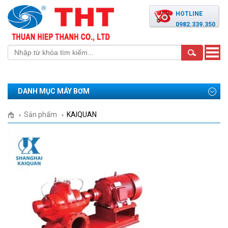
HOTLINE
0982.339.350
Toggle
naviga
DANH MỤC MÁY BƠM
Sản phẩm
KAIQUAN