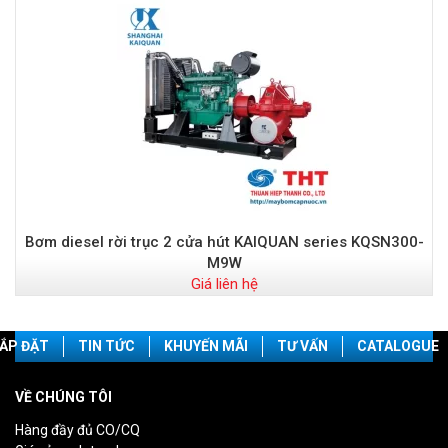
Bơm diesel rời trục 2 cửa hút KAIQUAN series KQSN300-
M9W
Giá liên hệ
ẮP ĐẶT
TIN TỨC
KHUYẾN MÃI
TƯ VẤN
CATALOGUE
VỀ CHÚNG TÔI
Hàng đầy đủ CO/CQ