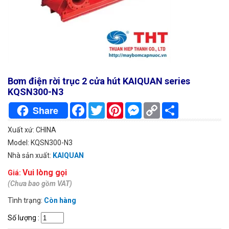
Bơm điện rời trục 2 cửa hút KAIQUAN series
KQSN300-N3
Facebook
Twitter
Pinterest
Messenger
Copy
Chia
Share
Link
sẻ
Xuất xứ: CHINA
Model: KQSN300-N3
Nhà sản xuất:
KAIQUAN
Vui lòng gọi
Giá:
(Chưa bao gồm VAT)
Tình trạng:
Còn hàng
Số lượng
: