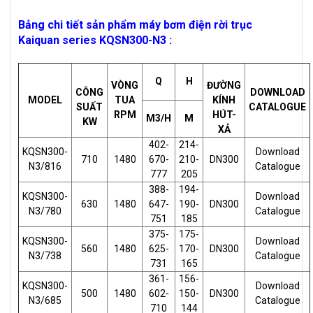
Bảng chi tiết sản phẩm máy bơm điện rời trục
Kaiquan series KQSN300-N3 :
Q
H
VÒNG
ĐƯỜNG
CÔNG
DOWNLOAD
MODEL
TUA
KÍNH
SUẤT
CATALOGUE
RPM
HÚT-
M3/H
M
KW
XẢ
402-
214-
KQSN300-
Download
710
1480
670-
210-
DN300
N3/816
Catalogue
777
205
388-
194-
KQSN300-
Download
630
1480
647-
190-
DN300
N3/780
Catalogue
751
185
375-
175-
KQSN300-
Download
560
1480
625-
170-
DN300
N3/738
Catalogue
731
165
361-
156-
KQSN300-
Download
500
1480
602-
150-
DN300
N3/685
Catalogue
710
144