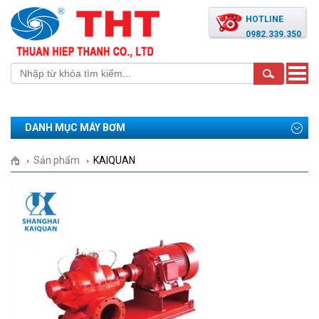
HOTLINE
0982.339.350
Toggle
naviga
DANH MỤC MÁY BƠM
Sản phẩm
KAIQUAN