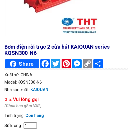
Bơm điện rời trục 2 cửa hút KAIQUAN series
KQSN300-N6
Facebook
Twitter
Pinterest
Messenger
Copy
Chia
Share
Link
sẻ
Xuất xứ: CHINA
Model: KQSN300-N6
Nhà sản xuất:
KAIQUAN
Vui lòng gọi
Giá:
(Chưa bao gồm VAT)
Tình trạng:
Còn hàng
Số lượng
: