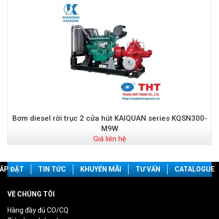
Bơm diesel rời trục 2 cửa hút KAIQUAN series KQSN300-
M9W
Giá liên hệ
ẮP ĐẶT
TIN TỨC
KHUYẾN MÃI
TƯ VẤN
CATALOGUE
VỀ CHÚNG TÔI
Hàng đầy đủ CO/CQ