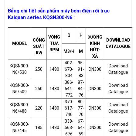
Bảng chi tiết sản phẩm máy bơm điện rời trục
Kaiquan series KQSN300-N6 :
Q
H
VÒNG
ĐƯỜNG
CÔNG
DOWNLOAD
MODEL
TUA
KÍNH
SUẤT
CATALOGUE
RPM
HÚT-
M3/H
M
KW
XẢ
402-
95-
KQSN300-
Download
250
1480
670-
91-
DN300
N6/530
Catalogue
804
83
386-
87-
KQSN300-
Download
250
1480
644-
84-
DN300
N6/509
Catalogue
772
76
370-
80-
KQSN300-
Download
220
1480
617-
77-
DN300
N6/488
Catalogue
740
70
338-
67-
KQSN300-
Download
185
1480
563-
64-
DN300
N6/445
Catalogue
676
59