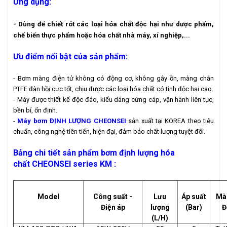
Ứng dụng:
- Dùng để chiết rót các loại hóa chất độc hại như dược phẩm,
chế biến thực phẩm hoặc hóa chất nhà máy, xí nghiệp,...
Ưu điểm nổi bật của sản phẩm:
- Bơm màng điện tử không có động cơ, không gây ồn, màng chắn
PTFE đàn hồi cực tốt, chịu được các loại hóa chất có tính độc hại cao.
- Máy được thiết kế độc đáo, kiểu dáng cứng cáp, vận hành liên tục,
bền bỉ, ổn định.
-
Máy bơm ĐỊNH LƯỢNG CHEONSEI
sản xuất tại KOREA theo tiêu
chuẩn, công nghệ tiên tiến, hiện đại, đảm bảo chất lượng tuyệt đối.
Bảng chi tiết sản phẩm bơm định lượng hóa
chất CHEONSEI series KM :
Model
Công suất -
Lưu
Áp suất
Mà
Điện áp
lượng
(Bar)
Đ
(L/H)