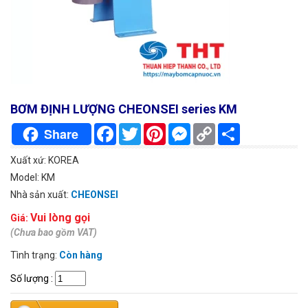
BƠM ĐỊNH LƯỢNG CHEONSEI series KM
Facebook
Twitter
Pinterest
Messenger
Copy
Chia
Share
Link
sẻ
Xuất xứ: KOREA
Model: KM
Nhà sản xuất:
CHEONSEI
Vui lòng gọi
Giá:
(Chưa bao gồm VAT)
Tình trạng:
Còn hàng
Số lượng
: