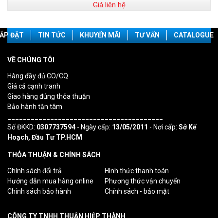
Giá liên hệ
ẮP ĐẶT
TIN TỨC
KHUYẾN MÃI
TƯ VẤN
CATALOGUE
VỀ CHÚNG TÔI
Hàng đầy đủ CO/CQ
Giá cả cạnh tranh
Giao hàng đúng thỏa thuận
Bảo hành tận tâm
________________________________________
Số ĐKKD:
0307737594
- Ngày cấp:
13/05/2011
- Nơi cấp:
Sở Kế
Hoạch, Đầu Tư TP.HCM
THỎA THUẬN & CHÍNH SÁCH
Chính sách đổi trả
Hình thức thanh toán
Hướng dẫn mua hàng online
Phương thức vận chuyển
Chính sách bảo hành
Chính sách - bảo mật
CÔNG TY TNHH THUẬN HIỆP THÀNH