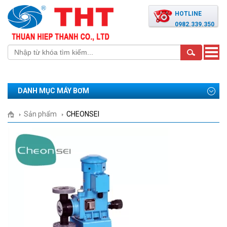
HOTLINE
0982.339.350
Toggle
naviga
DANH MỤC MÁY BƠM
Sản phẩm
CHEONSEI