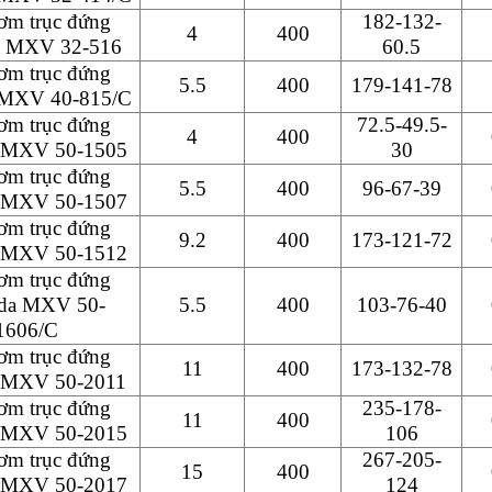
ơm trục đứng
182-132-
4
400
a MXV 32-516
60.5
ơm trục đứng
5.5
400
179-141-78
 MXV 40-815/C
ơm trục đứng
72.5-49.5-
4
400
 MXV 50-1505
30
ơm trục đứng
5.5
400
96-67-39
 MXV 50-1507
ơm trục đứng
9.2
400
173-121-72
 MXV 50-1512
ơm trục đứng
eda MXV 50-
5.5
400
103-76-40
1606/C
ơm trục đứng
11
400
173-132-78
a MXV 50-2011
ơm trục đứng
235-178-
11
400
 MXV 50-2015
106
ơm trục đứng
267-205-
15
400
 MXV 50-2017
124