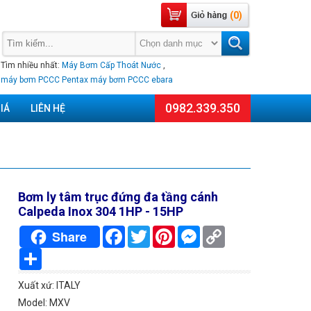
(0)
Tìm nhiều nhất:
Máy Bơm Cấp Thoát Nước
,
máy bơm PCCC Pentax
máy bơm PCCC ebara
0982.339.350
IÁ
LIÊN HỆ
Bơm ly tâm trục đứng đa tầng cánh
Calpeda Inox 304 1HP - 15HP
Facebook
Twitter
Pinterest
Messenger
Copy
Share
Link
Chia
sẻ
Xuất xứ: ITALY
Model: MXV