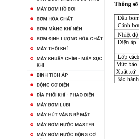
Thông số
MÁY BƠM HỒ BƠI
Đầu bơ
BƠM HÓA CHẤT
Cánh b
BƠM MÀNG KHÍ NÉN
Nhiệt độ 
BƠM ĐỊNH LƯỢNG HÓA CHẤT
Điện áp
MÁY THỔI KHÍ
Lớp cách
MÁY KHUẤY CHÌM - MÁY SỤC
Mức bảo
KHÍ
Xuất xứ
BÌNH TÍCH ÁP
Bảo hàn
ĐỘNG CƠ ĐIỆN
ĐĨA PHỐI KHÍ - PHAO ĐIỆN
MÁY BƠM LUBI
MÁY HÚT VÁNG BỀ MẶT
MÁY BƠM NƯỚC MASTER
MÁY BƠM NƯỚC ĐỘNG CƠ