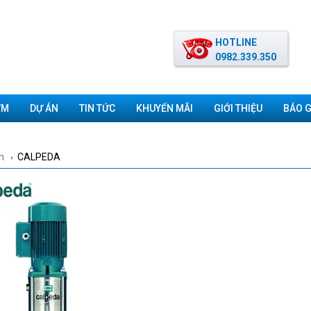
HOTLINE
0982.339.350
ƠM
DỰ ÁN
TIN TỨC
KHUYẾN MÃI
GIỚI THIỆU
BÁO G
m
CALPEDA