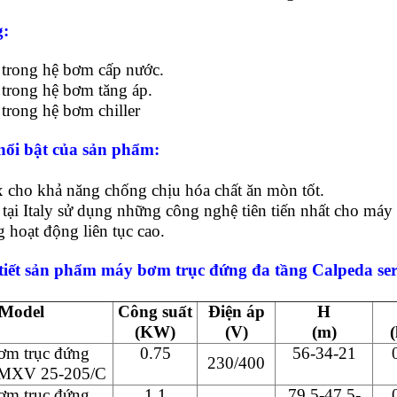
:
 trong hệ bơm cấp nước.
 trong hệ bơm tăng áp.
trong hệ bơm chiller
nổi bật của sản phẩm:
x cho khả năng chống chịu hóa chất ăn mòn tốt.
 tại Italy sử dụng những công nghệ tiên tiến nhất cho má
 hoạt động liên tục cao.
 tiết sản phẩm máy bơm trục đứng đa tầng Calpeda se
Model
Công suất
Điện áp
H
(KW)
(V)
(m)
(
ơm trục đứng
0.75
56-34-21
230/400
 MXV 25-205/C
ơm trục đứng
1.1
79.5-47.5-