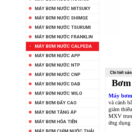
MÁY BƠM NƯỚC MITSUKY
MÁY BƠM NƯỚC SHIMGE
MÁY BƠM NƯỚC TSURUMI
MÁY BƠM NƯỚC FRANKLIN
MÁY BƠM NƯỚC CALPEDA
MÁY BƠM NƯỚC APP
MÁY BƠM NƯỚC NTP
Chi tiết sả
MÁY BƠM NƯỚC CNP
Bơm 
MÁY BƠM NƯỚC DAB
MÁY BƠM NƯỚC WILO
Máy bơm 
và cánh bằ
MÁY BƠM ĐẨY CAO
giảm thiể
MÁY BƠM TĂNG ÁP
MXV trung
MÁY BƠM HỎA TIỄN
ứng dụng 
MÁY BƠM CHÌM NƯỚC THẢI