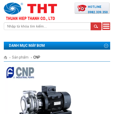
HOTLINE
0982.339.350
Toggle
naviga
DANH MỤC MÁY BƠM
Sản phẩm
CNP