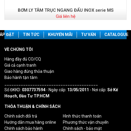
BƠM LY TÂM TRỤC NGANG ĐẨU INOX serie MS
Giá liên hệ
ẮP ĐẶT
TIN TỨC
KHUYẾN MÃI
TƯ VẤN
CATALOGUE
VỀ CHÚNG TÔI
Hàng đầy đủ CO/CQ
Giá cả cạnh tranh
Giao hàng đúng thỏa thuận
Bảo hành tận tâm
________________________________________
Số ĐKKD:
0307737594
- Ngày cấp:
13/05/2011
- Nơi cấp:
Sở Kế
Hoạch, Đầu Tư TP.HCM
THỎA THUẬN & CHÍNH SÁCH
Chính sách đổi trả
Hình thức thanh toán
Hướng dẫn mua hàng online
Phương thức vận chuyển
Chính sách bảo hành
Chính sách - bảo mật