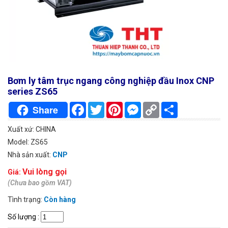
Bơm ly tâm trục ngang công nghiệp đầu Inox CNP
series ZS65
Facebook
Twitter
Pinterest
Messenger
Copy
Chia
Share
Link
sẻ
Xuất xứ: CHINA
Model: ZS65
Nhà sản xuất:
CNP
Vui lòng gọi
Giá:
(Chưa bao gồm VAT)
Tình trạng:
Còn hàng
Số lượng
: