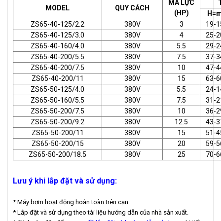
MÃ LỰC
MODEL
QUY CÁCH
(HP)
H=
ZS65-40-125/2.2
380V
3
19-1
ZS65-40-125/3.0
380V
4
25-2
ZS65-40-160/4.0
380V
5.5
29-2
ZS65-40-200/5.5
380V
7.5
37-3
ZS65-40-200/7.5
380V
10
47-4
ZS65-40-200/11
380V
15
63-6
ZS65-50-125/4.0
380V
5.5
24-1
ZS65-50-160/5.5
380V
7.5
31-2
ZS65-50-200/7.5
380V
10
36-2
ZS65-50-200/9.2
380V
12.5
43-3
ZS65-50-200/11
380V
15
51-4
ZS65-50-200/15
380V
20
59-5
ZS65-50-200/18.5
380V
25
70-6
Lưu ý khi lắp đặt và sử dụng:
* Máy bơm hoạt động hoàn toàn trên cạn.
* Lắp đặt và sử dụng theo tài liệu hướng dẫn của nhà sản xuất.