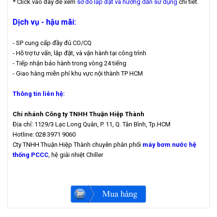
* Click vào đây để xem
sơ đồ lắp đặt và hướng dẫn sử dụng
chi tiết.
Dịch vụ - hậu mãi:
- SP cung cấp đầy đủ CO/CQ
- Hỗ trợ tư vấn, lắp đặt, và vận hành tại công trình
- Tiếp nhận bảo hành trong vòng 24 tiếng
- Giao hàng miễn phí khu vực nội thành TP HCM
Thông tin liên hệ:
Chi nhánh Công ty TNHH Thuận Hiệp Thành
Địa chỉ: 1129/3 Lạc Long Quân, P. 11, Q. Tân Bình, Tp.HCM
Hotline: 028 3971 9060
Cty TNHH Thuận Hiệp Thành chuyên phân phối
máy bơm nước hệ
thống PCCC
, hệ giải nhiệt Chiller