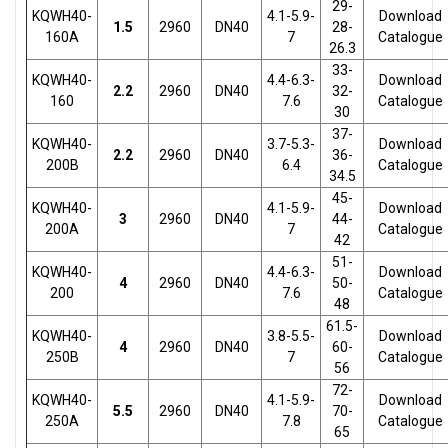
29-
KQWH40-
4.1-5.9-
Download
1.5
2960
DN40
28-
160A
7
Catalogue
26.3
33-
KQWH40-
4.4-6.3-
Download
2.2
2960
DN40
32-
160
7.6
Catalogue
30
37-
KQWH40-
3.7-5.3-
Download
2.2
2960
DN40
36-
200B
6.4
Catalogue
34.5
45-
KQWH40-
4.1-5.9-
Download
3
2960
DN40
44-
200A
7
Catalogue
42
51-
KQWH40-
4.4-6.3-
Download
4
2960
DN40
50-
200
7.6
Catalogue
48
61.5-
KQWH40-
3.8-5.5-
Download
4
2960
DN40
60-
250B
7
Catalogue
56
72-
KQWH40-
4.1-5.9-
Download
5.5
2960
DN40
70-
250A
7.8
Catalogue
65