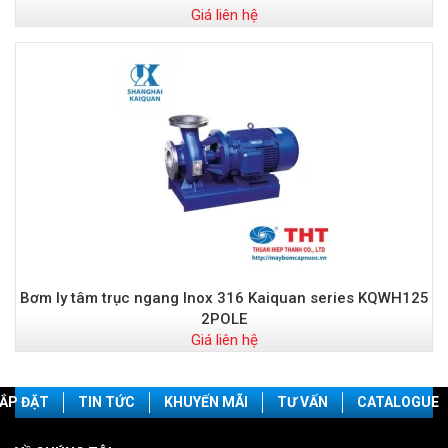
Giá liên hệ
Bơm ly tâm trục ngang Inox 316 Kaiquan series KQWH125
2POLE
Giá liên hệ
ẮP ĐẶT
TIN TỨC
KHUYẾN MÃI
TƯ VẤN
CATALOGUE