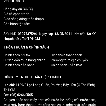
VỀ CHÚNG TÔI
Hàng đầy đủ CO/CQ
Giá cả cạnh tranh
Giao hàng đúng thỏa thuận
Bảo hành tận tâm
________________________________________
Số ĐKKD:
0307737594
- Ngày cấp:
13/05/2011
- Nơi cấp:
Sở Kế
Hoạch, Đầu Tư TP.HCM
THỎA THUẬN & CHÍNH SÁCH
Chính sách đổi trả
Hình thức thanh toán
Hướng dẫn mua hàng online
Phương thức vận chuyển
Chính sách bảo hành
Chính sách - bảo mật
CÔNG TY TNHH THUẬN HIỆP THÀNH
Địa chỉ:
1129/3 Lạc Long Quân, Phường Bảy Hiền (Q.Tân Bình)
Tp.HCM
Fax: (08)
6266 0505
Chuyên phân bán máy bơm cấp nước, hệ thống cấp nước pccc,
Mua máy bơm thoát nước công nghiệp tại tphcm và toàn quốc.