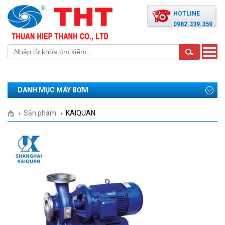
HOTLINE
0982.339.350
Toggle
naviga
DANH MỤC MÁY BƠM
Sản phẩm
KAIQUAN