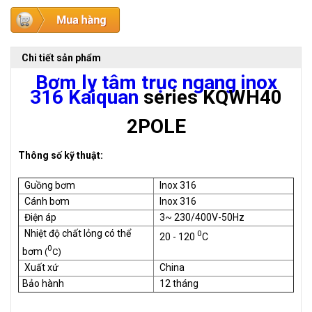
Chi tiết sản phẩm
Bơm ly tâm trục ngang inox
316 Kaiquan
series KQWH40
2POLE
Thông số kỹ thuật:
Guồng bơm
Inox 316
Cánh bơm
Inox 316
Điện áp
3~ 230/400V-50Hz
Nhiệt độ chất lỏng có thể
0
20 - 120
C
0
bơm
(
C)
Xuất xứ
China
Bảo hành
12 tháng