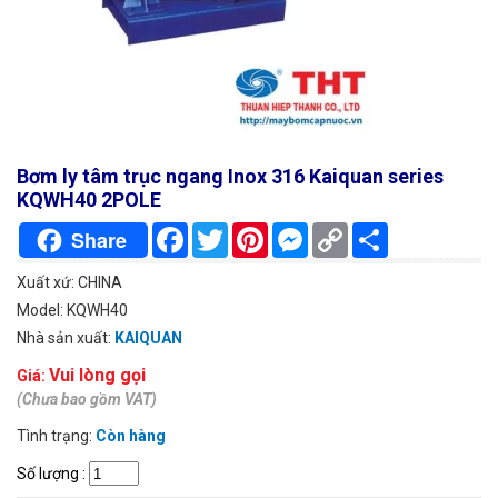
Bơm ly tâm trục ngang Inox 316 Kaiquan series
KQWH40 2POLE
Facebook
Twitter
Pinterest
Messenger
Copy
Chia
Share
Link
sẻ
Xuất xứ: CHINA
Model: KQWH40
Nhà sản xuất:
KAIQUAN
Vui lòng gọi
Giá:
(Chưa bao gồm VAT)
Tình trạng:
Còn hàng
Số lượng
: