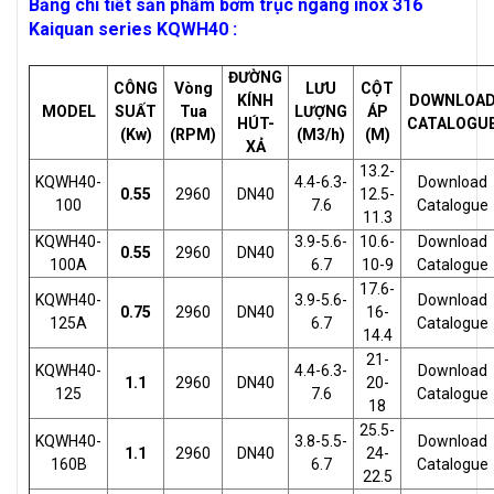
Bảng chi tiết sản phẩm bơm trục ngang inox 316
Kaiquan series KQWH40 :
ĐƯỜNG
CÔNG
Vòng
LƯU
CỘT
KÍNH
DOWNLOA
MODEL
SUẤT
Tua
LƯỢNG
ÁP
HÚT-
CATALOGU
(Kw)
(RPM)
(M3/h)
(M)
XẢ
13.2-
KQWH40-
4.4-6.3-
Download
0.55
2960
DN40
12.5-
100
7.6
Catalogue
11.3
KQWH40-
3.9-5.6-
10.6-
Download
0.55
2960
DN40
100A
6.7
10-9
Catalogue
17.6-
KQWH40-
3.9-5.6-
Download
0.75
2960
DN40
16-
125A
6.7
Catalogue
14.4
21-
KQWH40-
4.4-6.3-
Download
1.1
2960
DN40
20-
125
7.6
Catalogue
18
25.5-
KQWH40-
3.8-5.5-
Download
1.1
2960
DN40
24-
160B
6.7
Catalogue
22.5