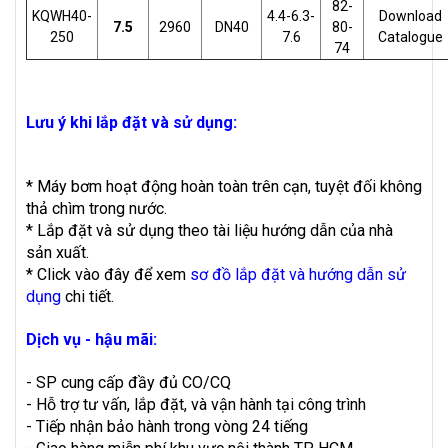
82-
KQWH40-
4.4-6.3-
Download
7.5
2960
DN40
80-
250
7.6
Catalogue
74
Lưu ý khi lắp đặt và sử dụng:
* Máy bơm hoạt động hoàn toàn trên cạn, tuyệt đối không
thả chìm trong nước.
* Lắp đặt và sử dụng theo tài liệu hướng dẫn của nhà
sản xuất.
* Click vào đây để xem
sơ đồ lắp đặt và hướng dẫn sử
dụng
chi tiết.
Dịch vụ - hậu mãi:
- SP cung cấp đầy đủ CO/CQ
- Hỗ trợ tư vấn, lắp đặt, và vận hành tại công trình
- Tiếp nhận bảo hành trong vòng 24 tiếng