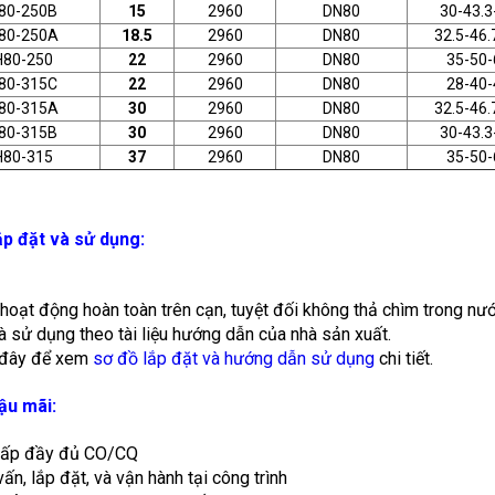
80-250B
15
2960
DN80
30-43.3
80-250A
18.5
2960
DN80
32.5-46.
80-250
22
2960
DN80
35-50-
80-315C
22
2960
DN80
28-40-
80-315A
30
2960
DN80
32.5-46.
80-315B
30
2960
DN80
30-43.3
80-315
37
2960
DN80
35-50-
lắp đặt và sử dụng:
oạt động hoàn toàn trên cạn, tuyệt đối không thả chìm trong nướ
à sử dụng theo tài liệu hướng dẫn của nhà sản xuất.
o đây để xem
sơ đồ lắp đặt và hướng dẫn sử dụng
chi tiết.
hậu mãi:
cấp đầy đủ CO/CQ
vấn, lắp đặt, và vận hành tại công trình