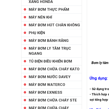
XĂNG HONDA
MÁY BƠM THỰC PHẨM
MÁY NÉN KHÍ
MÁY BƠM HÚT CHÂN KHÔNG
PHỤ KIỆN
MÁY BƠM BÁNH RĂNG
MÁY BƠM LY TÂM TRỤC
NGANG
TỦ ĐIỆN ĐIỀU KHIỂN BƠM
Bơm ly tâm
MÁY BƠM CHỮA CHÁY KATO
MÁY BƠM NƯỚC DAVEY
Ứng dụng:
MÁY BƠM WATERCO
- Sử dụng tr
MÁY BƠM EXNIESS
- Thích hợp 
sợi tổng hợp
MÁY BƠM CHỮA CHÁY STE
MÁY BƠM CHỮA CHÁY