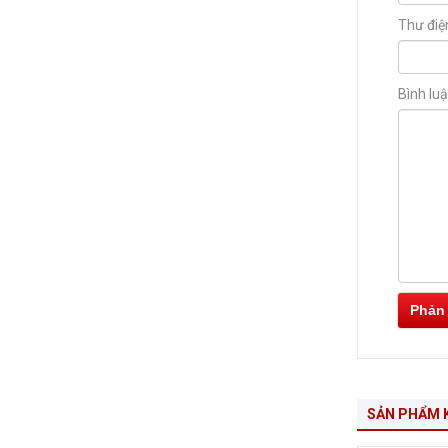
Thư điệ
Bình lu
Phản
SẢN PHẨM 