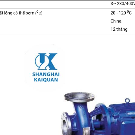
3~ 230/400
0
0
ất lỏng có thể bơm
20 - 120
C
(
C)
China
12 tháng