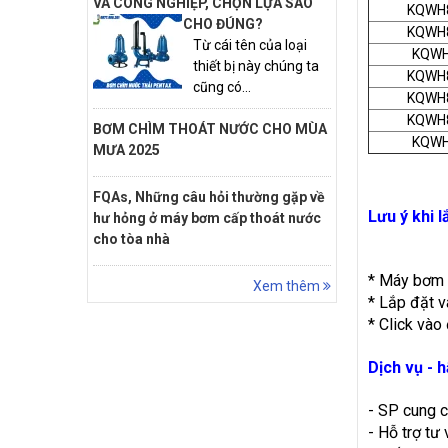
VÀ CÔNG NGHIỆP, CHỌN LỰA SAO
KQWH
CHO ĐÚNG?
KQWH
Từ cái tên của loại
KQWH
thiết bị này chúng ta
KQWH
cũng có...
KQWH
KQWH
BƠM CHÌM THOÁT NƯỚC CHO MÙA
KQWH
MƯA 2025
FQAs, Những câu hỏi thường gặp về
Lưu ý khi 
hư hỏng ở máy bơm cấp thoát nước
cho tòa nhà
* Máy bơm h
Xem thêm
* Lắp đặt v
* Click và
Dịch vụ - 
- SP cung 
- Hỗ trợ tư 