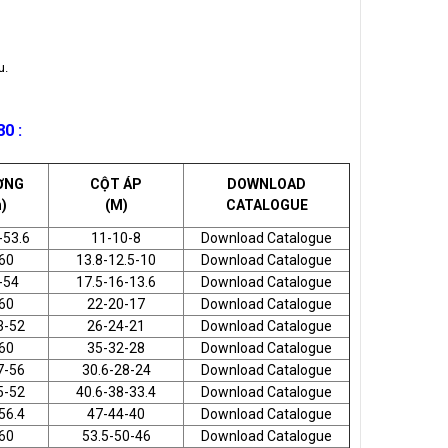
u.
0 :
ỢNG
CỘT ÁP
DOWNLOAD
)
(M)
CATALOGUE
-53.6
11-10-8
Download Catalogue
60
13.8-12.5-10
Download Catalogue
-54
17.5-16-13.6
Download Catalogue
60
22-20-17
Download Catalogue
3-52
26-24-21
Download Catalogue
60
35-32-28
Download Catalogue
7-56
30.6-28-24
Download Catalogue
5-52
40.6-38-33.4
Download Catalogue
56.4
47-44-40
Download Catalogue
60
53.5-50-46
Download Catalogue