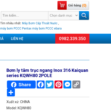
(0)
Tìm nhiều nhất:
Máy Bơm Cấp Thoát Nước
,
máy bơm PCCC Pentax
máy bơm PCCC ebara
0982.339.350
IÁ
LIÊN HỆ
Bơm ly tâm trục ngang Inox 316 Kaiquan
series KQWH80 2POLE
Facebook
Twitter
Pinterest
Messenger
Copy
Share
Link
Chia
sẻ
Xuất xứ: CHINA
Model: KQWH80