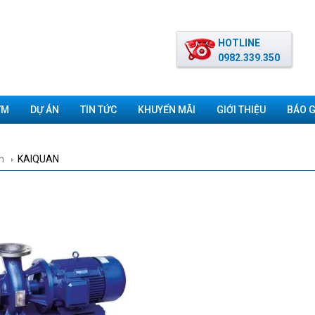
HOTLINE
0982.339.350
ƠM
DỰ ÁN
TIN TỨC
KHUYẾN MÃI
GIỚI THIỆU
BÁO G
m
KAIQUAN