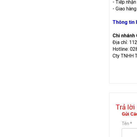
- Tiếp nhận
- Giao hàng
Thông tin l
Chi nhánh
Địa chỉ: 11
Hotline: 0
Cty TNHH T
Trả lời
Gửi Câ
Tên
*