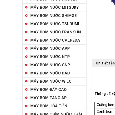
MÁY BƠM NƯỚC MITSUKY
MÁY BƠM NƯỚC SHIMGE
MÁY BƠM NƯỚC TSURUMI
MÁY BƠM NƯỚC FRANKLIN
MÁY BƠM NƯỚC CALPEDA
MÁY BƠM NƯỚC APP
MÁY BƠM NƯỚC NTP
Chi tiết sả
MÁY BƠM NƯỚC CNP
MÁY BƠM NƯỚC DAB
MÁY BƠM NƯỚC WILO
MÁY BƠM ĐẨY CAO
Thông số kỹ
MÁY BƠM TĂNG ÁP
Guồng bơ
MÁY BƠM HỎA TIỄN
Cánh bơm
MÁY BƠM CHÌM NƯỚC THẢI