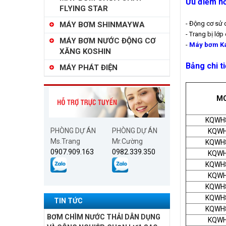
Ưu điểm nổ
FLYING STAR
- Động cơ sử 
MÁY BƠM SHINMAYWA
- Trang bị lớp
MÁY BƠM NƯỚC ĐỘNG CƠ
-
Máy bơm K
XĂNG KOSHIN
Bảng chi t
MÁY PHÁT ĐIỆN
M
KQWH
PHÒNG DỰ ÁN
PHÒNG DỰ ÁN
KQWH
Ms.Trang
Mr.Cường
KQWH
0907.909.163
0982.339.350
KQWH
KQWH
KQWH
KQWH
KQWH
TIN TỨC
KQWH
BƠM CHÌM NƯỚC THẢI DÂN DỤNG
KQWH