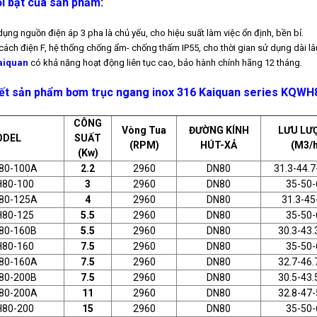
i bật của sản phẩm:
dụng nguồn điện áp 3 pha là chủ yếu, cho hiệu suất làm việc ổn định, bền bỉ.
 cách điện F, hệ thống chống ẩm- chống thấm IP55, cho thời gian sử dụng dài lâ
aiquan
có khả năng hoạt động liên tục cao, bảo hành chính hãng 12 tháng.
iết sản phẩm bơm trục ngang inox 316 Kaiquan series KQWH8
CÔNG
Vòng Tua
ĐƯỜNG KÍNH
LƯU LƯ
ODEL
SUẤT
(RPM)
HÚT-XẢ
(M3/h
(Kw)
80-100A
2.2
2960
DN80
31.3-44.7
80-100
3
2960
DN80
35-50-
80-125A
4
2960
DN80
31.3-45
80-125
5.5
2960
DN80
35-50-
80-160B
5.5
2960
DN80
30.3-43.
80-160
7.5
2960
DN80
35-50-
80-160A
7.5
2960
DN80
32.7-46.
80-200B
7.5
2960
DN80
30.5-43.
80-200A
11
2960
DN80
32.8-47-
80-200
15
2960
DN80
35-50-