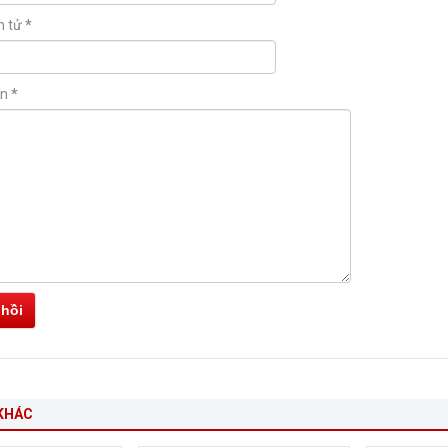
n tử
*
ận
*
 hồi
KHÁC