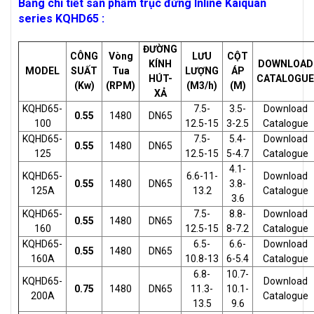
Bảng chi tiết sản phẩm trục đứng Inline Kaiquan
series KQHD65 :
ĐƯỜNG
CÔNG
Vòng
LƯU
CỘT
KÍNH
DOWNLOAD
MODEL
SUẤT
Tua
LƯỢNG
ÁP
HÚT-
CATALOGUE
(Kw)
(RPM)
(M3/h)
(M)
XẢ
KQHD65-
7.5-
3.5-
Download
0.55
1480
DN65
100
12.5-15
3-2.5
Catalogue
KQHD65-
7.5-
5.4-
Download
0.55
1480
DN65
125
12.5-15
5-4.7
Catalogue
4.1-
KQHD65-
6.6-11-
Download
0.55
1480
DN65
3.8-
125A
13.2
Catalogue
3.6
KQHD65-
7.5-
8.8-
Download
0.55
1480
DN65
160
12.5-15
8-7.2
Catalogue
KQHD65-
6.5-
6.6-
Download
0.55
1480
DN65
160A
10.8-13
6-5.4
Catalogue
6.8-
10.7-
KQHD65-
Download
0.75
1480
DN65
11.3-
10.1-
200A
Catalogue
13.5
9.6