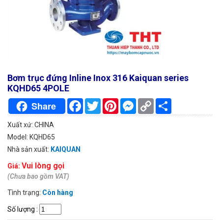
Bơm trục đứng Inline Inox 316 Kaiquan series
KQHD65 4POLE
Facebook
Twitter
Pinterest
Messenger
Copy
Chia
Share
Link
sẻ
Xuất xứ: CHINA
Model: KQHD65
Nhà sản xuất:
KAIQUAN
Vui lòng gọi
Giá:
(Chưa bao gồm VAT)
Tình trạng:
Còn hàng
Số lượng
: