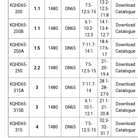
13.2-
KQHD65-
7.5-
Download
1.1
1480
DN65
12.5-
200
12.5-15
Catalogue
11.8
6.1-
14.1-
KQHD65-
Download
1.1
1480
DN65
10.2-
13.4-
250B
Catalogue
12.3
12.7
18.4-
KQHD65-
7-11.7-
Download
1.5
1480
DN65
17.6-
250A
14.1
Catalogue
17
21-
KQHD65-
7.5-
Download
2.2
1480
DN65
20-
250
12.5-15
Catalogue
19.4
28.1-
KQHD65-
7-11.7-
Download
3
1480
DN65
28-
315A
14
Catalogue
27.6
6.1-
21.1-
KQHD65-
Download
3
1480
DN65
10.1-
21-
315B
Catalogue
12.1
20.8
32.3-
KQHD65-
7.5-
Download
4
1480
DN65
32-
315
12.5-15
Catalogue
31.7