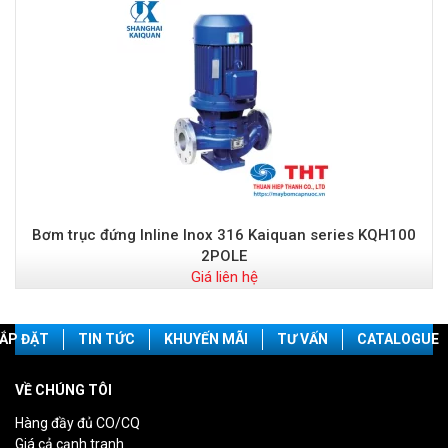
Bơm trục đứng Inline Inox 316 Kaiquan series KQH100
2POLE
Giá liên hệ
ẮP ĐẶT
TIN TỨC
KHUYẾN MÃI
TƯ VẤN
CATALOGUE
VỀ CHÚNG TÔI
Hàng đầy đủ CO/CQ
Giá cả cạnh tranh