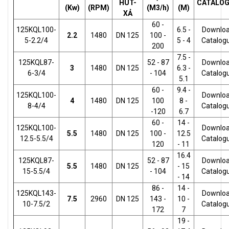
HÚT-
CATALO
(Kw)
(RPM)
(M3/h)
(M)
XẢ
60 -
125KQL100-
6.5 -
Downlo
2.2
1480
DN 125
100 -
5-2.2/4
5 - 4
Catalog
200
7.5 -
125KQL87-
52 - 87
Downlo
3
1480
DN 125
6.3 -
6-3/4
- 104
Catalog
5.1
60 -
9.4 -
125KQL100-
Downlo
4
1480
DN 125
100
8 -
8-4/4
Catalog
-120
6.7
60 -
14 -
125KQL100-
Downlo
5.5
1480
DN 125
100 -
12.5
12.5-5.5/4
Catalog
120
- 11
16.4
125KQL87-
52 - 87
Downlo
5.5
1480
DN 125
- 15
15-5.5/4
- 104
Catalog
- 14
86 -
14 -
125KQL143-
Downlo
7.5
2960
DN 125
143 -
10 -
10-7.5/2
Catalog
172
7
19 -