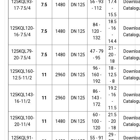
125KQL93-
56 - 93
17.4
Downlo
7.5
1480
DN 125
17-7.5/4
- 112
-
Catalog
15.5
18.5
84 -
125KQL120-
- 16
Downlo
7.5
1480
DN 125
120 -
16-7.5/4
-
Catalog
132
14.4
21 -
125KQL79-
47 - 79
Downlo
7.5
1480
DN 125
20 -
20-7.5/4
- 95
Catalog
18
96 -
18 -
125KQL160-
Downlo
11
2960
DN 125
160 -
12.5
12.5-11/2
Catalog
192
- 8
19.2
86 -
125KQL143-
- 16
Downlo
11
2960
DN 125
143 -
16-11/2
-
Catalog
172
11.5
60 -
21.5
125KQL100-
Downlo
11
1480
DN 125
100 -
- 20
20-11/4
Catalog
120
- 18
29 -
125KQL91-
55 - 91
Downlo