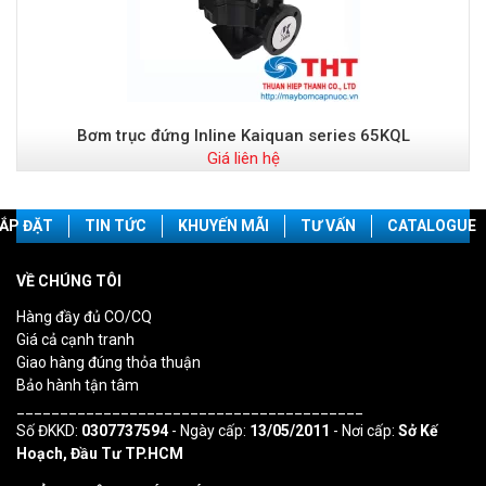
Bơm trục đứng Inline Kaiquan series 65KQL
Giá liên hệ
ẮP ĐẶT
TIN TỨC
KHUYẾN MÃI
TƯ VẤN
CATALOGUE
VỀ CHÚNG TÔI
Hàng đầy đủ CO/CQ
Giá cả cạnh tranh
Giao hàng đúng thỏa thuận
Bảo hành tận tâm
________________________________________
Số ĐKKD:
0307737594
- Ngày cấp:
13/05/2011
- Nơi cấp:
Sở Kế
Hoạch, Đầu Tư TP.HCM