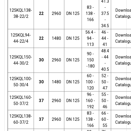
41.3
83 -
-
125KQL138-
Downlo
22
2960
DN 125
138 -
37.5
38-22/2
Catalog
166
-
34.5
56.4 -
46 -
125KQL94-
Downlo
22
1480
DN 125
94 -
44 -
44-22/4
Catalog
113
41
48.4
90 -
125KQL150-
- 44
Downlo
30
2960
DN 125
150
44-30/2
-
Catalog
-180
40.5
60 -
52 -
125KQL100-
Downlo
30
1480
DN 125
100 -
50 -
50-30/4
Catalog
120
47
96 -
55 -
125KQL160-
Downlo
37
2960
DN 125
160 -
50 -
50-37/2
Catalog
192
46
83 -
66 -
125KQL138-
Downlo
37
2960
DN 125
138 -
60 -
60-37/2
Catalog
166
55