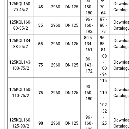
90 -
76 -
125KQL150-
Downlo
45
2960
DN 125
150 -
70 -
70-45/2
Catalog
180
64
96 -
87 -
125KQL160-
Downlo
55
2960
DN 125
160 -
80 -
80-55/2
Catalog
192
73
80.5 -
96 -
125KQL134-
Downlo
55
2960
DN 125
134 -
88 -
88-55/2
Catalog
161
81
108
86 -
125KQL143-
-
Downlo
75
2960
DN 125
143 -
100-75/2
100
Catalog
172
- 94
115
90 -
-
125KQL150-
Downlo
75
2960
DN 125
150 -
110
110-75/2
Catalog
180
-
102
132
96 -
-
125KQL160-
Downlo
90
2960
DN 125
160 -
125
125-90/2
Catalog