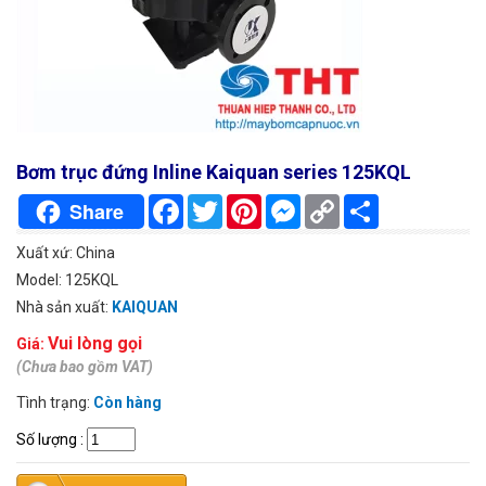
Bơm trục đứng Inline Kaiquan series 125KQL
Facebook
Twitter
Pinterest
Messenger
Copy
Chia
Share
Link
sẻ
Xuất xứ: China
Model: 125KQL
Nhà sản xuất:
KAIQUAN
Vui lòng gọi
Giá:
(Chưa bao gồm VAT)
Tình trạng:
Còn hàng
Số lượng
: