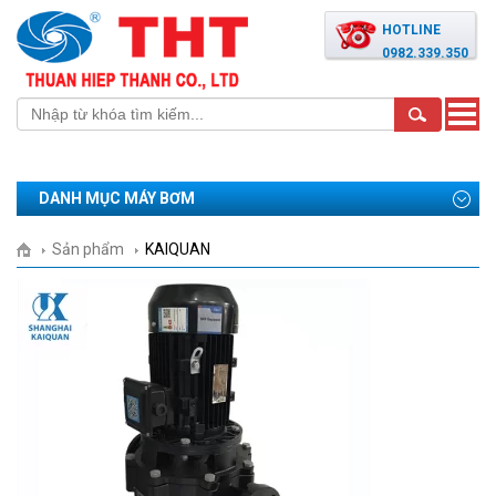
HOTLINE
0982.339.350
Toggle
naviga
DANH MỤC MÁY BƠM
Sản phẩm
KAIQUAN