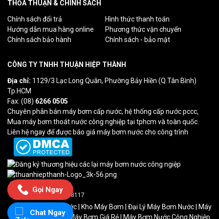
THỎA THUẬN & CHÍNH SÁCH
Chính sách đổi trả
Hình thức thanh toán
Hướng dẫn mua hàng online
Phương thức vận chuyển
Chính sách bảo hành
Chính sách - bảo mật
CÔNG TY TNHH THUẬN HIỆP THÀNH
Địa chỉ:
1129/3 Lạc Long Quân, Phường Bảy Hiền (Q.Tân Bình)
Tp.HCM
Fax: (08)
6266 0505
Chuyên phân bán máy bơm cấp nước, hệ thống cấp nước pccc,
Mua máy bơm thoát nước công nghiệp tại tphcm và toàn quốc.
Liên hệ ngay để được báo giá máy bơm nước cho công trình
Gọi Ngay
Lượt truy cập: 7
Tổng truy cập: 238117
Máy Bơm Cấp Nước
|
Kho Máy Bơm
| Đại Lý Máy Bơm Nước | Máy
Chat Ngay
Bơm Nước HCM | Máy Bơm Giá Rẻ | Máy Bơm Nước Công Nghiệp