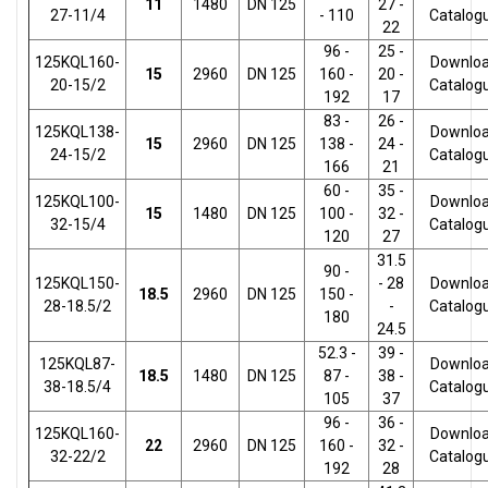
11
1480
DN 125
27 -
27-11/4
- 110
Catalog
22
96 -
25 -
125KQL160-
Downlo
15
2960
DN 125
160 -
20 -
20-15/2
Catalog
192
17
83 -
26 -
125KQL138-
Downlo
15
2960
DN 125
138 -
24 -
24-15/2
Catalog
166
21
60 -
35 -
125KQL100-
Downlo
15
1480
DN 125
100 -
32 -
32-15/4
Catalog
120
27
31.5
90 -
125KQL150-
- 28
Downlo
18.5
2960
DN 125
150 -
28-18.5/2
-
Catalog
180
24.5
52.3 -
39 -
125KQL87-
Downlo
18.5
1480
DN 125
87 -
38 -
38-18.5/4
Catalog
105
37
96 -
36 -
125KQL160-
Downlo
22
2960
DN 125
160 -
32 -
32-22/2
Catalog
192
28