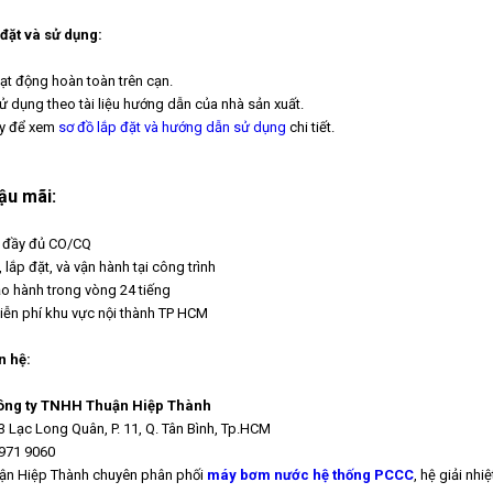
 đặt và sử dụng:
t động hoàn toàn trên cạn.
sử dụng theo tài liệu hướng dẫn của nhà sản xuất.
ây để xem
sơ đồ lắp đặt và hướng dẫn sử dụng
chi tiết.
hậu mãi:
p đầy đủ CO/CQ
, lắp đặt, và vận hành tại công trình
ảo hành trong vòng 24 tiếng
iễn phí khu vực nội thành TP HCM
n hệ:
ông ty TNHH Thuận Hiệp Thành
/3 Lạc Long Quân, P. 11, Q. Tân Bình, Tp.HCM
3971 9060
ận Hiệp Thành chuyên phân phối
máy bơm nước hệ thống PCCC
, hệ giải nhiệ