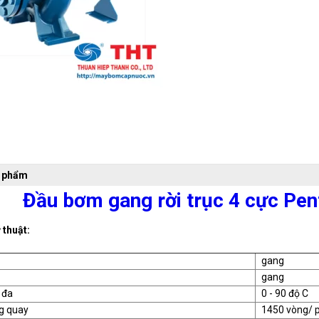
n phẩm
Đầu bơm gang rời trục 4 cực Pen
 thuật:
gang
gang
 đa
0 - 90 độ C
g quay
1450 vòng/ 