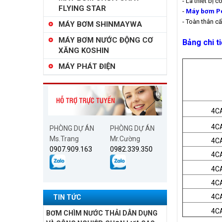
- Là thiết bị
FLYING STAR
-
Máy bơm P
- Toàn thân c
MÁY BƠM SHINMAYWA
MÁY BƠM NƯỚC ĐỘNG CƠ
Bảng chi t
XĂNG KOSHIN
MÁY PHÁT ĐIỆN
4C
4C
PHÒNG DỰ ÁN
PHÒNG DỰ ÁN
Ms.Trang
Mr.Cường
4C
0907.909.163
0982.339.350
4C
4C
4C
4C
TIN TỨC
4C
BƠM CHÌM NƯỚC THẢI DÂN DỤNG