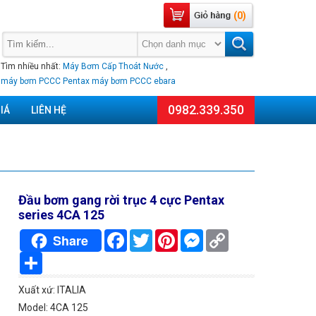
(0)
Tìm nhiều nhất:
Máy Bơm Cấp Thoát Nước
,
máy bơm PCCC Pentax
máy bơm PCCC ebara
0982.339.350
IÁ
LIÊN HỆ
Đầu bơm gang rời trục 4 cực Pentax
series 4CA 125
Facebook
Twitter
Pinterest
Messenger
Copy
Share
Link
Chia
sẻ
Xuất xứ: ITALIA
Model: 4CA 125