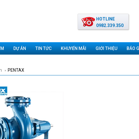
HOTLINE
0982.339.350
ƠM
DỰ ÁN
TIN TỨC
KHUYẾN MÃI
GIỚI THIỆU
BÁO G
m
PENTAX