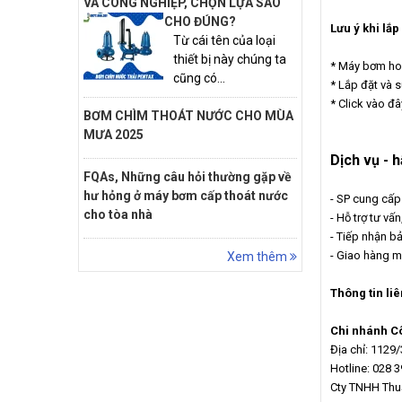
VÀ CÔNG NGHIỆP, CHỌN LỰA SAO
CHO ĐÚNG?
Lưu ý khi lắp
Từ cái tên của loại
thiết bị này chúng ta
* Máy bơm hoạ
cũng có...
* Lắp đặt và 
* Click vào đ
BƠM CHÌM THOÁT NƯỚC CHO MÙA
MƯA 2025
Dịch vụ - 
FQAs, Những câu hỏi thường gặp về
hư hỏng ở máy bơm cấp thoát nước
- SP cung cấ
cho tòa nhà
- Hỗ trợ tư vấn
- Tiếp nhận b
- Giao hàng m
Xem thêm
Thông tin liê
Chi nhánh C
Địa chỉ: 1129
Hotline: 028 
Cty TNHH Thu