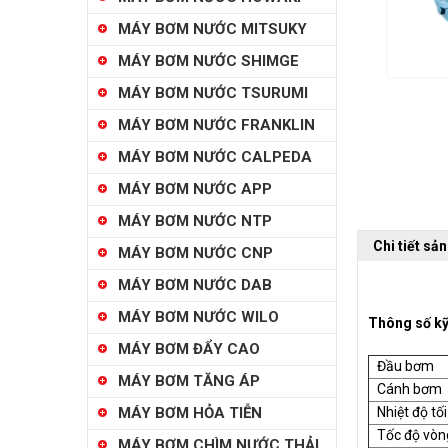
MÁY BƠM NƯỚC MITSUKY
MÁY BƠM NƯỚC SHIMGE
MÁY BƠM NƯỚC TSURUMI
MÁY BƠM NƯỚC FRANKLIN
MÁY BƠM NƯỚC CALPEDA
MÁY BƠM NƯỚC APP
MÁY BƠM NƯỚC NTP
Chi tiết sả
MÁY BƠM NƯỚC CNP
MÁY BƠM NƯỚC DAB
MÁY BƠM NƯỚC WILO
Thông số kỹ
MÁY BƠM ĐẨY CAO
Đầu bơm
MÁY BƠM TĂNG ÁP
Cánh bơm
MÁY BƠM HỎA TIỄN
Nhiệt độ tối
Tốc độ vòn
MÁY BƠM CHÌM NƯỚC THẢI