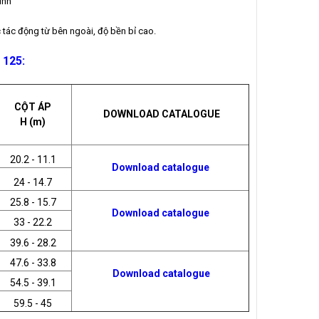
ính
 tác động từ bên ngoài, độ bền bỉ cao.
 125:
CỘT ÁP
DOWNLOAD CATALOGUE
H (m)
20.2 - 11.1
Download catalogue
24 - 14.7
25.8 - 15.7
Download catalogue
33 - 22.2
39.6 - 28.2
47.6 - 33.8
Download catalogue
54.5 - 39.1
59.5 - 45