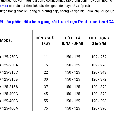
 có thể kết hợp với nhiều loại động cơ khác nhau tạo thành cụm máy bơm hoàn ch
entax
có mẫu mã đẹp, kết cấu đơn giản, dễ thay thế và lắp đặt
ấu tạo bằng chất liệu gang đúc cứng cáp, chống va đập hiệu quả, chịu được lực
iết sản phẩm đầu bơm gang rời trục 4 cực Pentax series 4CA
CÔNG SUẤT
HÚT - XẢ
LƯU LƯỢNG
MODEL
(KW)
(DNA - DNM)
Q (m3/h)
A 125-250B
11
150 - 125
102 - 252
A 125-250A
15
150 - 125
102 - 276
A 125-315C
22
150 - 125
120 - 348
A 125-315B
30
150 - 125
120 - 372
A 125-315A
37
150 - 125
120 - 372
A 125-400C
45
150 - 125
120 - 372
A 125-400B
55
150 - 125
120 - 396
A 125-400A
75
150 - 125
120 - 396