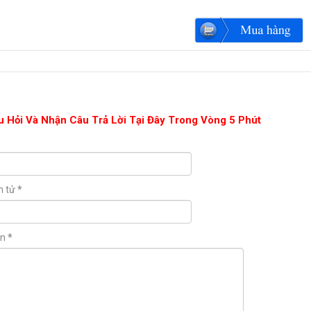
u Hỏi Và Nhận Câu Trả Lời Tại Đây Trong Vòng 5 Phút
n tử
*
ận
*