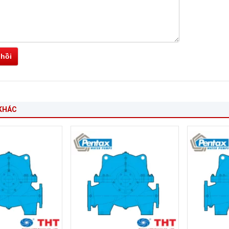
 hồi
KHÁC