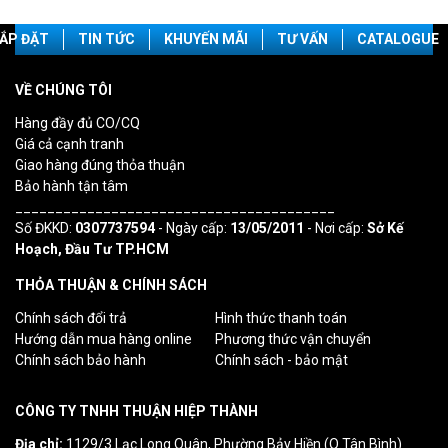
ẮP ĐẶT
TIN TỨC
KHUYẾN MÃI
TƯ VẤN
CATALOGUE
VỀ CHÚNG TÔI
Hàng đầy đủ CO/CQ
Giá cả cạnh tranh
Giao hàng đúng thỏa thuận
Bảo hành tận tâm
________________________________________
Số ĐKKD:
0307737594
- Ngày cấp:
13/05/2011
- Nơi cấp:
Sở Kế
Hoạch, Đầu Tư TP.HCM
THỎA THUẬN & CHÍNH SÁCH
Chính sách đổi trả
Hình thức thanh toán
Hướng dẫn mua hàng online
Phương thức vận chuyển
Chính sách bảo hành
Chính sách - bảo mật
CÔNG TY TNHH THUẬN HIỆP THÀNH
Địa chỉ:
1129/3 Lạc Long Quân, Phường Bảy Hiền (Q.Tân Bình)