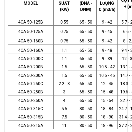
CỘT 
MODEL
SUẤT
(DNA -
LƯỢNG
H (m
(KW)
DNM)
Q (m3/h)
4CA 50-125B
0.55
65 - 50
9 - 42
5.7 - 
4CA 50-125A
0.75
65 - 50
9 - 45
6.6 -
4CA 50-160B
0.75
65 - 50
9 - 42
8 - 2
4CA 50-160A
1.1
65 - 50
9 - 48
9.4 - 
4CA 50-200C
1.1
65 - 50
9 - 39
12 - 3
4CA 50-200B
1.5
65 - 50
10.5 - 42
13.1 - 
4CA 50-200A
1.5
65 - 50
10.5 - 45
14.7 - 
4CA 50-250C
2.2 - 3
65 - 50
12 - 45
18.3 - 
4CA 50-250B
3
65 - 50
15 - 48
19.6 - 
4CA 50-250A
4
65 - 50
15 - 54
22.7 - 
4CA 50-315C
5.5
80 - 50
18 - 84
24.7 - 
4CA 50-315B
7.5
80 - 50
18 - 90
31.4 - 
4CA 50-315A
11
80 - 50
18 - 96
37.2 - 