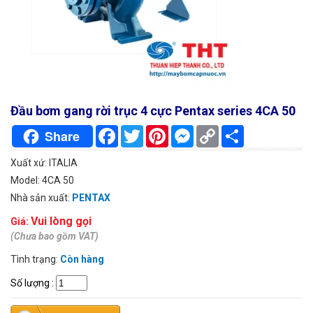
Đầu bơm gang rời trục 4 cực Pentax series 4CA 50
Facebook
Twitter
Pinterest
Messenger
Copy
Chia
Share
Link
sẻ
Xuất xứ: ITALIA
Model: 4CA 50
Nhà sản xuất:
PENTAX
Vui lòng gọi
Giá:
(Chưa bao gồm VAT)
Tình trạng:
Còn hàng
Số lượng
: