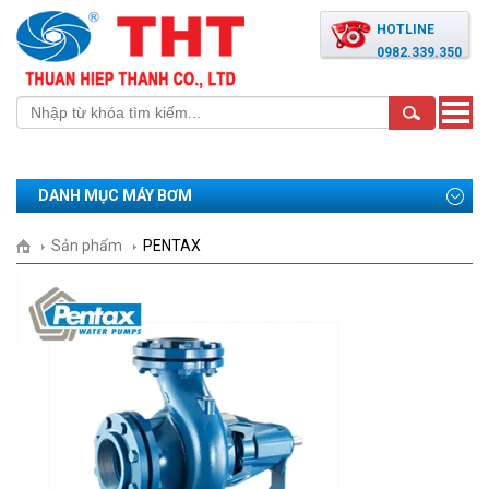
HOTLINE
0982.339.350
Toggle
naviga
DANH MỤC MÁY BƠM
Sản phẩm
PENTAX