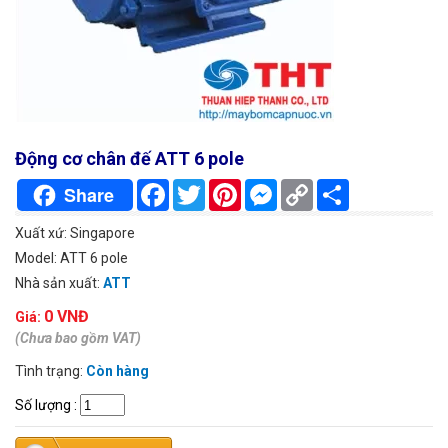
Động cơ chân đế ATT 6 pole
Facebook
Twitter
Pinterest
Messenger
Copy
Chia
Share
Link
sẻ
Xuất xứ: Singapore
Model: ATT 6 pole
Nhà sản xuất:
ATT
0 VNĐ
Giá:
(Chưa bao gồm VAT)
Tình trạng:
Còn hàng
Số lượng
: