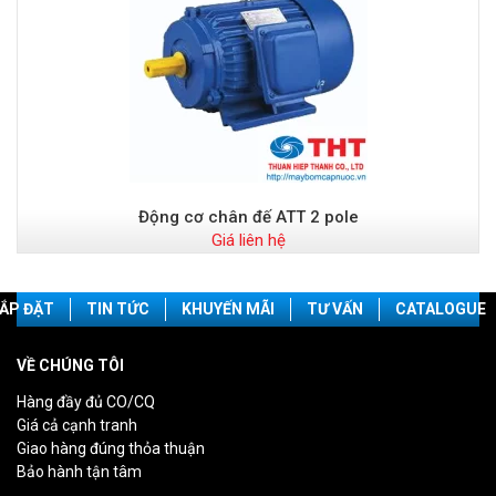
Động cơ chân đế ATT 2 pole
Giá liên hệ
ẮP ĐẶT
TIN TỨC
KHUYẾN MÃI
TƯ VẤN
CATALOGUE
VỀ CHÚNG TÔI
Hàng đầy đủ CO/CQ
Giá cả cạnh tranh
Giao hàng đúng thỏa thuận
Bảo hành tận tâm
________________________________________