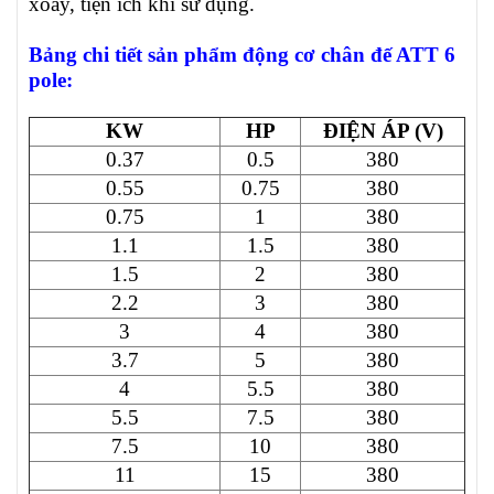
xoay, tiện ích khi sử dụng.
Bảng chi tiết sản phẩm động cơ chân đế ATT 6
pole
:
KW
HP
ĐIỆN ÁP (V)
0.37
0.5
380
0.55
0.75
380
0.75
1
380
1.1
1.5
380
1.5
2
380
2.2
3
380
3
4
380
3.7
5
380
4
5.5
380
5.5
7.5
380
7.5
10
380
11
15
380